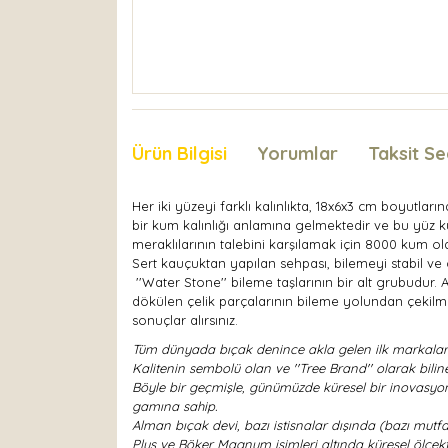
Ürün Bilgisi
Yorumlar
Taksit Se
Her iki yüzeyi farklı kalınlıkta, 18x6x3 cm boyutla
bir kum kalınlığı anlamına gelmektedir ve bu yüz kul
meraklılarının talebini karşılamak için 8000 kum olar
Sert kauçuktan yapılan sehpası, bilemeyi stabil ve g
''Water Stone'' bileme taşlarının bir alt grubudur.
dökülen çelik parçalarının bileme yolundan çekilme
sonuçlar alırsınız.
Tüm dünyada bıçak denince akla gelen ilk markalardan
Kalitenin sembolü olan ve ''Tree Brand'' olarak bili
Böyle bir geçmişle, günümüzde küresel bir inovasyon 
gamına sahip.
Alman bıçak devi, bazı istisnalar dışında (bazı mutf
Plus ve Böker Magnum isimleri altında küresel ölçekte