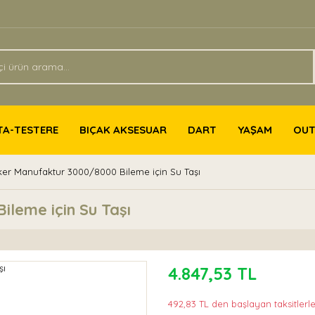
TA-TESTERE
BIÇAK AKSESUAR
DART
YAŞAM
OU
er Manufaktur 3000/8000 Bileme için Su Taşı
leme için Su Taşı
4.847,53 TL
492,83 TL den başlayan taksitlerle