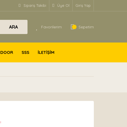
Sipariş Takibi
Üye Ol
Giriş Yap
ARA
Favorilerim
Sepetim
TDOOR
SSS
İLETİŞİM
!