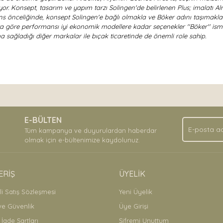
tiriyor. Konsept, tasarım ve yapım tarzı Solingen'de belirlenen Plus; imalat
s önceliğinde, konsept Solingen'e bağlı olmakla ve Böker adını taşımakla b
ta göre performansı iyi ekonomik modellere kadar seçenekler ''Böker'' ismi
 sağladığı diğer markalar ile bıçak ticaretinde de önemli role sahip.
nda ve diğer konularda yetersiz gördüğünüz noktaları öneri formunu kullan
Bu ürüne ilk yorumu siz yapın!
.
E-BÜLTEN
Yorum Yaz
Tüm kampanya ve duyurulardan haberdar
olmak için e-bültenimize kaydolunuz.
ERİŞ
ÜYELİK
i Satış Sözleşmesi
Gönder
Yeni Üyelik
 ve Güvenlik
Üye Girişi
 İade Şartları
Şifremi Unuttum