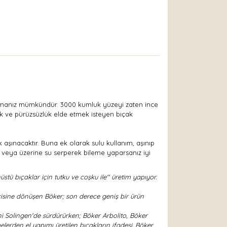
 çalışmanız mümkündür. 3000 kumluk yüzeyi zaten ince
nlik ve pürüzsüzlük elde etmek isteyen bıçak
 aşınacaktır. Buna ek olarak sulu kullanım, aşınıp
z veya üzerine su serperek bileme yaparsanız iyi
ü bıçaklar için tutku ve coşku ile'' üretim yapıyor.
cisine dönüşen Böker; son derece geniş bir ürün
ni Solingen'de sürdürürken; Böker Arbolito, Böker
lerden el yapımı üretilen bıçakların ifadesi. Böker