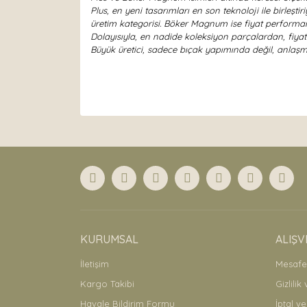
Plus, en yeni tasarımları en son teknoloji ile birleş
üretim kategorisi. Böker Magnum ise fiyat performan
Dolayısıyla, en nadide koleksiyon parçalardan, fiya
Büyük üretici, sadece bıçak yapımında değil, anlaşma
Bu ürünün fiyat bilgisi, resim, ürün açıklamaları
Görüş ve önerileriniz için teşekkür ederiz.
Ürün resmi kalitesiz, bozuk veya görüntülenemiyor
Ürün açıklamasında eksik bilgiler bulunuyor.
Ürün bilgilerinde hatalar bulunuyor.
Ürün fiyatı diğer sitelerden daha pahalı.
Bu ürüne benzer farklı alternatifler olmalı.
KURUMSAL
ALIŞV
İletişim
Mesafel
Kargo Takibi
Gizlilik
Havale Bildirim Formu
İptal ve