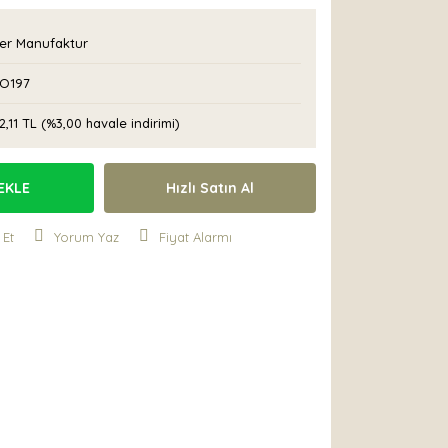
er Manufaktur
O197
2,11 TL (%3,00 havale indirimi)
EKLE
Hızlı Satın Al
 Et
Yorum Yaz
Fiyat Alarmı