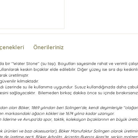
çenekleri
Önerileriniz
rında bir ''Water Stone'' (su taşı). Boyutları sayesinde rahat ve verimli
lanılarak keskin bıçaklar elde edilebilir. Diğer yüzey ise sıra dışı keski
ak üretilmiştir.
üvenilir kılmaktadır.
 Adı üzerinde su ile kullanıma uygundur. Susuz kullandığınızda daha çabuk
sini sağlayacaktır. Bilemeden birkaç dakika önce su içinde bırakırsanı
 olan Böker, 1869 yılından beri Solingen'de, kendi deyimleriyle ''olağanüst
nen markasındaki ağacın kökleri ise 1674 yılına kadar uzanıyor.
liderine ve Avrupa'da spor, taktik, koleksiyon bıçaklarının en büyük üreti
ak ürünleri ve bazı aksesuarlar), Böker Manufaktur Solingen olarak üretimi
 de üretime geçti. Böker Arbolito, Arjantin-Buenos Aires'te, seçkin malzeme