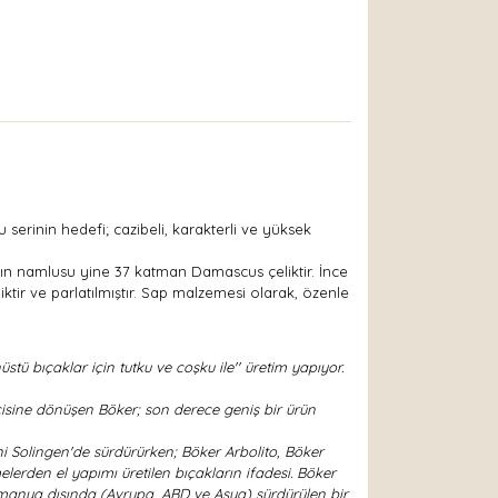
serinin hedefi; cazibeli, karakterli ve yüksek
nın namlusu yine 37 katman Damascus çeliktir. İnce
iktir ve parlatılmıştır. Sap malzemesi olarak, özenle
ü bıçaklar için tutku ve coşku ile'' üretim yapıyor.
cisine dönüşen Böker; son derece geniş bir ürün
ni Solingen'de sürdürürken; Böker Arbolito, Böker
lerden el yapımı üretilen bıçakların ifadesi. Böker
ı Almanya dışında (Avrupa, ABD ve Asya) sürdürülen bir