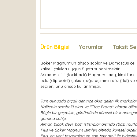
Ürün Bilgisi
Yorumlar
Taksit Se
Böker Magnum’un ahşap saplar ve Damascus çelik kul
kaliteli çakıları uygun fiyata sunabilmektir.
Arkadan kilitli (lockback) Magnum Lady, kimi fark
uçlu (clip point) çakıda, ağız açımının düz (flat) v
seçilen, urlu ahşap kullanılmıştır.
Tüm dünyada bıçak denince akla gelen ilk markalardan
Kalitenin sembolü olan ve ''Tree Brand'' olarak bili
Böyle bir geçmişle, günümüzde küresel bir inovasyon 
gamına sahip.
Alman bıçak devi, bazı istisnalar dışında (bazı mutf
Plus ve Böker Magnum isimleri altında küresel ölçekte
Plus, en yeni tasarımları en son teknoloji ile birleş