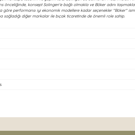
s önceliğinde, konsept Solingen'e bağlı olmakla ve Böker adını taşımakla b
ta göre performansı iyi ekonomik modellere kadar seçenekler ''Böker'' ismi
 sağladığı diğer markalar ile bıçak ticaretinde de önemli role sahip.
s
nda ve diğer konularda yetersiz gördüğünüz noktaları öneri formunu kullan
Bu ürüne ilk yorumu siz yapın!