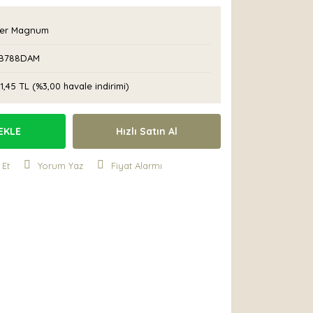
er Magnum
B788DAM
1,45 TL (%3,00 havale indirimi)
EKLE
Hızlı Satın Al
 Et
Yorum Yaz
Fiyat Alarmı