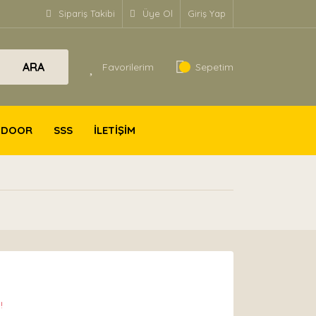
Sipariş Takibi
Üye Ol
Giriş Yap
ARA
Favorilerim
Sepetim
TDOOR
SSS
İLETİŞİM
!