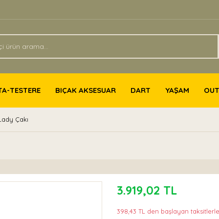
TA-TESTERE
BIÇAK AKSESUAR
DART
YAŞAM
OU
ady Çakı
3.919,02 TL
398,43 TL den başlayan taksitlerle