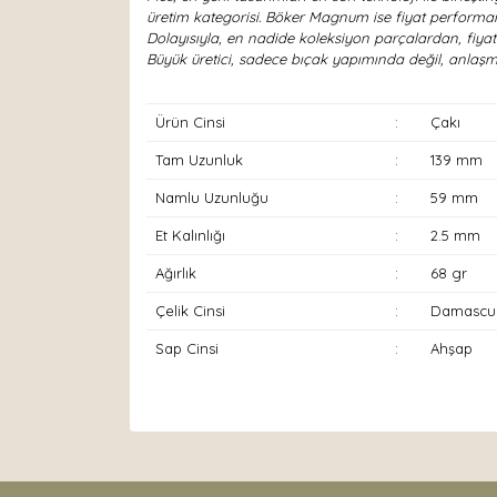
üretim kategorisi. Böker Magnum ise fiyat performan
Dolayısıyla, en nadide koleksiyon parçalardan, fiya
Büyük üretici, sadece bıçak yapımında değil, anlaşma
Ürün Cinsi
:
Çakı
Tam Uzunluk
:
139 mm
Namlu Uzunluğu
:
59 mm
Et Kalınlığı
:
2.5 mm
Ağırlık
:
68 gr
Çelik Cinsi
:
Damascu
Sap Cinsi
:
Ahşap
Bu ürünün fiyat bilgisi, resim, ürün açıklamaları
Görüş ve önerileriniz için teşekkür ederiz.