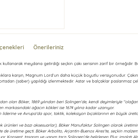
çenekleri
Önerileriniz
lanarak meydana getirdiği seçkin çakı serisinin zarif bir örneğidir. Bu 
lılıklara karşın, Magnum Lord’un daha küçük boyutlu versiyonudur. Çakı
e ortadan (saber) yapıldığı izlenmektedir. Astar ve balçaklar paslanmaz çel
 olan Böker, 1869 yılından beri Solingen'de, kendi deyimleriyle ''olağanüst
nen markasındaki ağacın kökleri ise 1674 yılına kadar uzanıyor.
liderine ve Avrupa'da spor, taktik, koleksiyon bıçaklarının en büyük üreti
ak ürünleri ve bazı aksesuarlar), Böker Manufaktur Solingen olarak üretimi
 de üretime geçti. Böker Arbolito, Arjantin-Buenos Aires'te, seçkin malzeme
tiriyor. Konsept, tasarım ve yapım tarzı Solingen'de belirlenen Plus; imalat