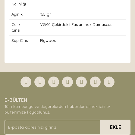
Kalınlığı
Ağırlık
:
155 gr
Çelik
:
VG-10 Çekirdekli Paslanmaz Damascus
Cinsi
Sap Cinsi
:
Plywood
Bu ürünün fiyat bilgisi, resim, ürün açıklamalarında ve
diğer konularda yetersiz gördüğünüz noktaları öneri
Bu ürüne ilk yorumu siz yapın!
formunu kullanarak tarafımıza iletebilirsiniz.
Görüş ve önerileriniz için teşekkür ederiz.
Yorum Yaz
Ürün resmi kalitesiz, bozuk veya görüntülenemiyor.
E-BÜLTEN
Ürün açıklamasında eksik bilgiler bulunuyor.
Tüm kampanya ve duyurulardan haberdar olmak için e-
Ürün bilgilerinde hatalar bulunuyor.
bültenimize kaydolunuz.
Ürün fiyatı diğer sitelerden daha pahalı.
EKLE
Bu ürüne benzer farklı alternatifler olmalı.