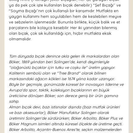
ya da pek çok işte kullanılan bıçak denebilir.) ‘‘Şef Bıçağı’’ ve
‘‘Soyma Bıçağı’’nın çok kullanışlı bir karışımıdır. Mutfakta en
yaygın kullanımı hem soyulabilen hem de kesilebilen meyve
ve sebzelerin işlenmesidir. Bununla birlikte, küçük balık ve et
parçalarını bile kolayca kesebilir. Her iki yanından bilenmiş
olan bıçak, çok sık kullanıldığı için, hiçbir mutfakta eksik
olmamalıdır.
Tüm dünyada bıçak denince akla gelen ilk markalardan olan
Böker, 1869 yılından beri Solingen'de, kendi deyimleriyle
''olağanüstü bıçaklar için tutku ve coşku ile'' üretim yapıyor.
Kalitenin sembolü olan ve ''Tree Brand'' olarak bilinen
markasındaki ağacın kökleri ise 1674 yılına kadar uzanıyor.
Böyle bir geçmişle, günümüzde küresel bir inovasyon liderine ve
Avrupa'da spor, taktik, koleksiyon bıçaklarının en büyük
üreticisine dönüşen Böker; son derece geniş bir ürün gamına
sahip.
Alman bıçak devi, bazı istisnalar dışında (bazı mutfak ürünleri
ve bazı aksesuarlar), Böker Manufaktur Solingen olarak
üretimini Solingen'de sürdürürken; Böker Arbolito, Böker Plus ve
Böker Magnum isimleri altında küresel ölçekte de üretime geçti.
Böker Arbolito, Arjantin-Buenos Aires'te, seçkin malzemelerden