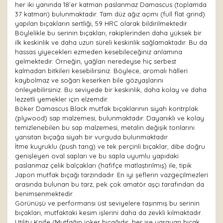
her iki yanında 18’er katman paslanmaz Damascus (toplamda
37 katman) bulunmaktadır. Tam düz ağız açımı (full flat grind)
yapılan bıçakların sertliği, 59 HRC olarak bildirilmektedir.
Böylelikle bu serinin bıçakları, rakiplerinden daha yüksek bir
ilk keskinlik ve daha uzun süreli keskinlik sağlamaktadır. Bu da
hassas yiyecekleri ezmeden kesebileceğiniz anlamına
gelmektedir. Örneğin, yağları neredeyse hiç serbest
kalmadan bitkileri kesebilirsiniz. Böylece, aromalı hâlleri
kaybolmaz ve soğan keserken bile gözyaşlarını
önleyebilirsiniz. Bu seviyede bir keskinlik, daha kolay ve daha
lezzetli yemekler için elzemdir.
Böker Damascus Black mutfak bıçaklarının siyah kontrplak
(plywood) sap malzemesi, bulunmaktadır. Dayanıklı ve kolay
temizlenebilen bu sap malzemesi, metalin değişik tonlarını
yansıtan bıçağa siyah bir vurguda bulunmaktadır.
İtme kuyruklu (push tang) ve tek perçinli bıçaklar, dibe doğru
genişleyen oval sapları ve bu sapla uyumlu yapıdaki
paslanmaz çelik balçakları (hafifçe matlaştırılmış) ile, tipik
Japon mutfak bıçağı tarzındadır. En iyi şeflerin vazgeçilmezleri
arasında bulunan bu tarz, pek çok amatör aşçı tarafından da
benimsenmektedir.
Görünüşü ve performansı üst seviyelere taşınmış bu serinin
bıçakları, mutfaktaki kesim işlerini daha da zevkli kılmaktadır.
Utility Knife (Mutfağın joker bıçağıdır, her işe yarayan bıçak