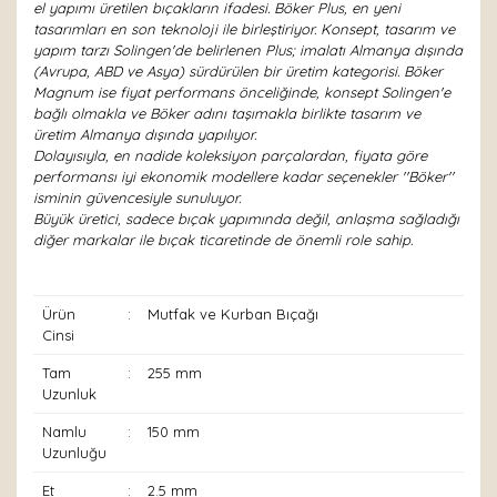
el yapımı üretilen bıçakların ifadesi. Böker Plus, en yeni
tasarımları en son teknoloji ile birleştiriyor. Konsept, tasarım ve
yapım tarzı Solingen'de belirlenen Plus; imalatı Almanya dışında
(Avrupa, ABD ve Asya) sürdürülen bir üretim kategorisi. Böker
Magnum ise fiyat performans önceliğinde, konsept Solingen'e
bağlı olmakla ve Böker adını taşımakla birlikte tasarım ve
üretim Almanya dışında yapılıyor.
Dolayısıyla, en nadide koleksiyon parçalardan, fiyata göre
performansı iyi ekonomik modellere kadar seçenekler ''Böker''
isminin güvencesiyle sunuluyor.
Büyük üretici, sadece bıçak yapımında değil, anlaşma sağladığı
diğer markalar ile bıçak ticaretinde de önemli role sahip.
Ürün
:
Mutfak ve Kurban Bıçağı
Cinsi
Tam
:
255 mm
Uzunluk
Namlu
:
150 mm
Uzunluğu
Et
:
2.5 mm