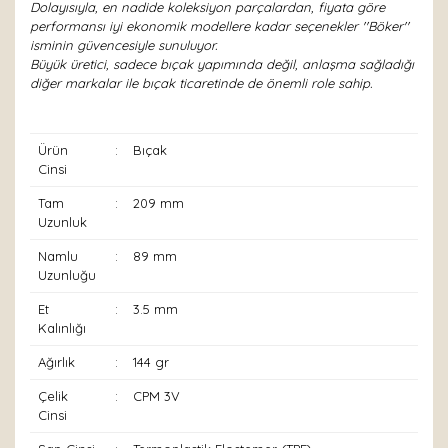
Dolayısıyla, en nadide koleksiyon parçalardan, fiyata göre
performansı iyi ekonomik modellere kadar seçenekler ''Böker''
isminin güvencesiyle sunuluyor.
Büyük üretici, sadece bıçak yapımında değil, anlaşma sağladığı
diğer markalar ile bıçak ticaretinde de önemli role sahip.
Ürün
:
Bıçak
Cinsi
Tam
:
209 mm
Uzunluk
Namlu
:
89 mm
Uzunluğu
Et
:
3.5 mm
Kalınlığı
Ağırlık
:
144 gr
Çelik
:
CPM 3V
Cinsi