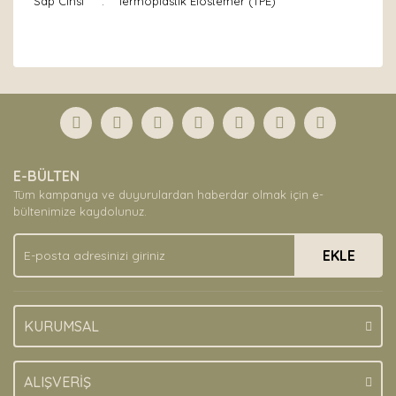
Sap Cinsi
:
Termoplastik Elostemer (TPE)
Bu ürünün fiyat bilgisi, resim, ürün açıklamalarında ve
diğer konularda yetersiz gördüğünüz noktaları öneri
Bu ürüne ilk yorumu siz yapın!
formunu kullanarak tarafımıza iletebilirsiniz.
Görüş ve önerileriniz için teşekkür ederiz.
Yorum Yaz
Ürün resmi kalitesiz, bozuk veya görüntülenemiyor.
E-BÜLTEN
Ürün açıklamasında eksik bilgiler bulunuyor.
Tüm kampanya ve duyurulardan haberdar olmak için e-
Ürün bilgilerinde hatalar bulunuyor.
bültenimize kaydolunuz.
Ürün fiyatı diğer sitelerden daha pahalı.
EKLE
Bu ürüne benzer farklı alternatifler olmalı.
KURUMSAL
Gönder
ALIŞVERİŞ