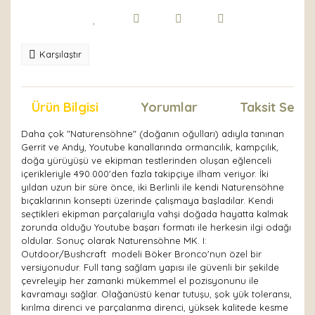
Karşılaştır
Ürün Bilgisi
Yorumlar
Taksit Seçen
Daha çok "Naturensöhne" (doğanın oğulları) adıyla tanınan
Gerrit ve Andy, Youtube kanallarında ormancılık, kampçılık,
doğa yürüyüşü ve ekipman testlerinden oluşan eğlenceli
içerikleriyle 490.000'den fazla takipçiye ilham veriyor. İki
yıldan uzun bir süre önce, iki Berlinli ile kendi Naturensöhne
bıçaklarının konsepti üzerinde çalışmaya başladılar. Kendi
seçtikleri ekipman parçalarıyla vahşi doğada hayatta kalmak
zorunda olduğu Youtube başarı formatı ile herkesin ilgi odağı
oldular. Sonuç olarak Naturensöhne MK. I:
Outdoor/Bushcraft modeli Böker Bronco'nun özel bir
versiyonudur. Full tang sağlam yapısı ile güvenli bir şekilde
çevreleyip her zamanki mükemmel el pozisyonunu ile
kavramayı sağlar. Olağanüstü kenar tutuşu, şok yük toleransı,
kırılma direnci ve parçalanma direnci, yüksek kalitede kesme