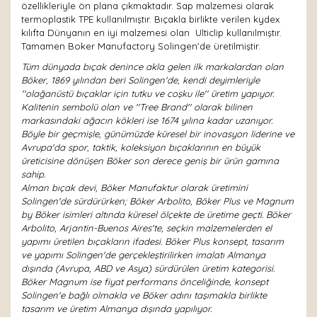
özellikleriyle ön plana çıkmaktadır. Sap malzemesi olarak
termoplastik TPE kullanılmıştır. Bıçakla birlikte verilen kydex
kılıfta Dünyanın en iyi malzemesi olan Ulticlip kullanılmıştır.
Tamamen Boker Manufactory Solingen'de üretilmiştir.
Tüm dünyada bıçak denince akla gelen ilk markalardan olan
Böker, 1869 yılından beri Solingen'de, kendi deyimleriyle
''olağanüstü bıçaklar için tutku ve coşku ile'' üretim yapıyor.
Kalitenin sembolü olan ve ''Tree Brand'' olarak bilinen
markasındaki ağacın kökleri ise 1674 yılına kadar uzanıyor.
Böyle bir geçmişle, günümüzde küresel bir inovasyon liderine ve
Avrupa'da spor, taktik, koleksiyon bıçaklarının en büyük
üreticisine dönüşen Böker son derece geniş bir ürün gamına
sahip.
Alman bıçak devi, Böker Manufaktur olarak üretimini
Solingen'de sürdürürken; Böker Arbolito, Böker Plus ve Magnum
by Böker isimleri altında küresel ölçekte de üretime geçti. Böker
Arbolito, Arjantin-Buenos Aires'te, seçkin malzemelerden el
yapımı üretilen bıçakların ifadesi. Böker Plus konsept, tasarım
ve yapımı Solingen'de gerçekleştirilirken imalatı Almanya
dışında (Avrupa, ABD ve Asya) sürdürülen üretim kategorisi.
Böker Magnum ise fiyat performans önceliğinde, konsept
Solingen'e bağlı olmakla ve Böker adını taşımakla birlikte
tasarım ve üretim Almanya dışında yapılıyor.