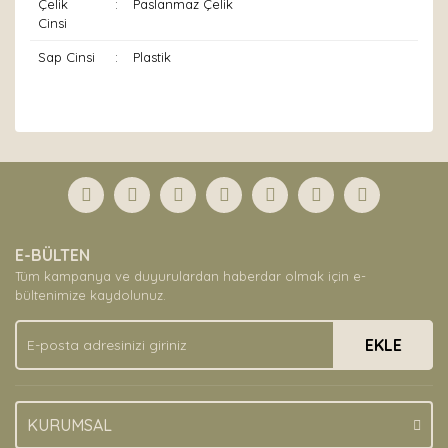
Çelik
:
Paslanmaz Çelik
Cinsi
Sap Cinsi
:
Plastik
Bu ürünün fiyat bilgisi, resim, ürün açıklamalarında ve
diğer konularda yetersiz gördüğünüz noktaları öneri
Bu ürüne ilk yorumu siz yapın!
formunu kullanarak tarafımıza iletebilirsiniz.
Görüş ve önerileriniz için teşekkür ederiz.
Yorum Yaz
Ürün resmi kalitesiz, bozuk veya görüntülenemiyor.
E-BÜLTEN
Ürün açıklamasında eksik bilgiler bulunuyor.
Tüm kampanya ve duyurulardan haberdar olmak için e-
Ürün bilgilerinde hatalar bulunuyor.
bültenimize kaydolunuz.
Ürün fiyatı diğer sitelerden daha pahalı.
EKLE
Bu ürüne benzer farklı alternatifler olmalı.
KURUMSAL