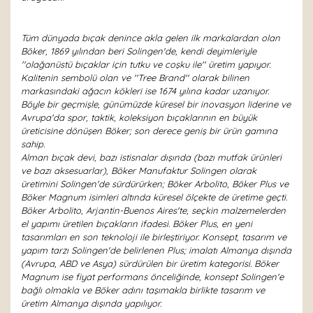
Tüm dünyada bıçak denince akla gelen ilk markalardan olan
Böker, 1869 yılından beri Solingen'de, kendi deyimleriyle
''olağanüstü bıçaklar için tutku ve coşku ile'' üretim yapıyor.
Kalitenin sembolü olan ve ''Tree Brand'' olarak bilinen
markasındaki ağacın kökleri ise 1674 yılına kadar uzanıyor.
Böyle bir geçmişle, günümüzde küresel bir inovasyon liderine ve
Avrupa'da spor, taktik, koleksiyon bıçaklarının en büyük
üreticisine dönüşen Böker; son derece geniş bir ürün gamına
sahip.
Alman bıçak devi, bazı istisnalar dışında (bazı mutfak ürünleri
ve bazı aksesuarlar), Böker Manufaktur Solingen olarak
üretimini Solingen'de sürdürürken; Böker Arbolito, Böker Plus ve
Böker Magnum isimleri altında küresel ölçekte de üretime geçti.
Böker Arbolito, Arjantin-Buenos Aires'te, seçkin malzemelerden
el yapımı üretilen bıçakların ifadesi. Böker Plus, en yeni
tasarımları en son teknoloji ile birleştiriyor. Konsept, tasarım ve
yapım tarzı Solingen'de belirlenen Plus; imalatı Almanya dışında
(Avrupa, ABD ve Asya) sürdürülen bir üretim kategorisi. Böker
Magnum ise fiyat performans önceliğinde, konsept Solingen'e
bağlı olmakla ve Böker adını taşımakla birlikte tasarım ve
üretim Almanya dışında yapılıyor.