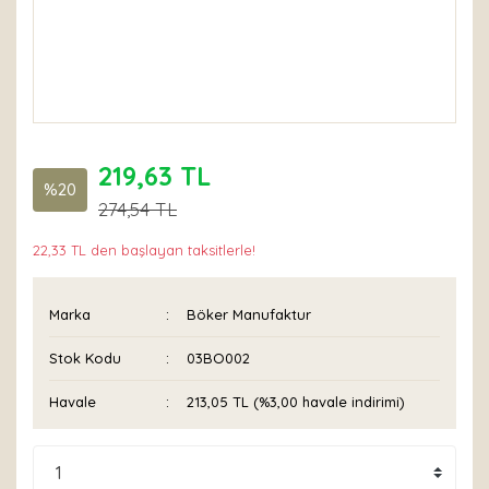
219,63 TL
%20
274,54 TL
22,33 TL den başlayan taksitlerle!
Marka
Böker Manufaktur
Stok Kodu
03BO002
Havale
213,05 TL (%3,00 havale indirimi)