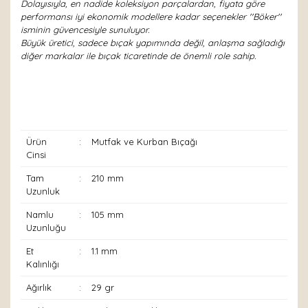
Dolayısıyla, en nadide koleksiyon parçalardan, fiyata göre
performansı iyi ekonomik modellere kadar seçenekler ''Böker''
isminin güvencesiyle sunuluyor.
Büyük üretici, sadece bıçak yapımında değil, anlaşma sağladığı
diğer markalar ile bıçak ticaretinde de önemli role sahip.
Ürün
:
Mutfak ve Kurban Bıçağı
Cinsi
Tam
:
210 mm
Uzunluk
Namlu
:
105 mm
Uzunluğu
Et
:
1.1 mm
Kalınlığı
Ağırlık
:
29 gr