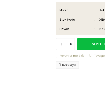
Marka
Böke
Stok Kodu
01B
Havale
11.3
SEPETE 
Tavsiye
Karşılaştır