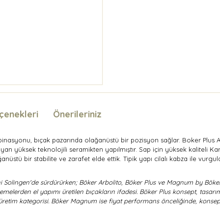
çenekleri
Önerileriniz
asyonu, bıçak pazarında olağanüstü bir pozisyon sağlar. Boker Plus A
 yüksek teknolojili seramikten yapılmıştır. Sap için yüksek kaliteli Kar
stü bir stabilite ve zarafet elde ettik. Tipik yapı cilalı kabza ile vurgul
 Solingen'de sürdürürken; Böker Arbolito, Böker Plus ve Magnum by Böker is
emelerden el yapımı üretilen bıçakların ifadesi. Böker Plus konsept, tasarım
retim kategorisi. Böker Magnum ise fiyat performans önceliğinde, konsept