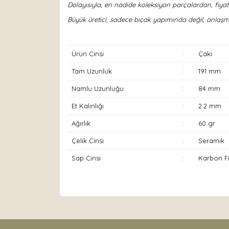
Dolayısıyla, en nadide koleksiyon parçalardan, fiya
Büyük üretici, sadece bıçak yapımında değil, anlaşma
Ürün Cinsi
:
Çakı
Tam Uzunluk
:
191 mm
Namlu Uzunluğu
:
84 mm
Et Kalınlığı
:
2.2 mm
Ağırlık
:
60 gr
Çelik Cinsi
:
Seramik
Sap Cinsi
:
Karbon F
Bu ürünün fiyat bilgisi, resim, ürün açıklamaları
Görüş ve önerileriniz için teşekkür ederiz.
Ürün resmi kalitesiz, bozuk veya görüntülenemiyor