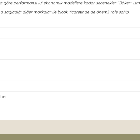
ta göre performansı iyi ekonomik modellere kadar seçenekler ''Böker'' ismi
 sağladığı diğer markalar ile bıçak ticaretinde de önemli role sahip.
iber
nda ve diğer konularda yetersiz gördüğünüz noktaları öneri formunu kullan
Bu ürüne ilk yorumu siz yapın!
.