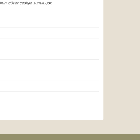
nin güvencesiyle sunuluyor.
arak tarafımıza iletebilirsiniz.