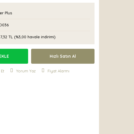
r Plus
O036
27,32 TL (%3,00 havale indirimi)
EKLE
Hızlı Satın Al
 Et
Yorum Yaz
Fiyat Alarmı