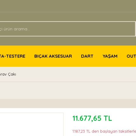
TA-TESTERE
BIÇAK AKSESUAR
DART
YAŞAM
OU
Grav Çakı
11.677,65 TL
1.187,23 TL den başlayan taksitlerle