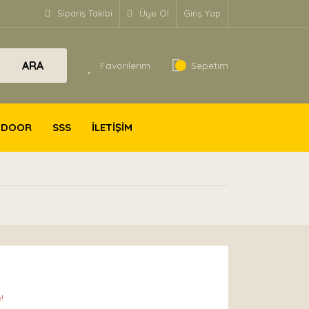
Sipariş Takibi
Üye Ol
Giriş Yap
ARA
Favorilerim
Sepetim
TDOOR
SSS
İLETİŞİM
!