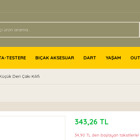
TA-TESTERE
BIÇAK AKSESUAR
DART
YAŞAM
OU
üçük Deri Çakı Kılıfı
343,26 TL
34,90 TL den başlayan taksitlerle!