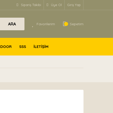
Sipariş Takibi
Üye Ol
Giriş Yap
ARA
Favorilerim
Sepetim
TDOOR
SSS
İLETİŞİM