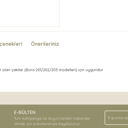
çenekleri
Önerileriniz
r olan çakılar (Bora 201/202/203 modelleri) için uygundur.
nda ve diğer konularda yetersiz gördüğünüz noktaları öneri formunu kullan
Bu ürüne ilk yorumu siz yapın!
.
E-BÜLTEN
Yorum Yaz
Tüm kampanya ve duyurulardan haberdar
olmak için e-bültenimize kaydolunuz.