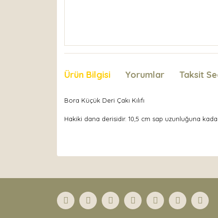
Ürün Bilgisi
Yorumlar
Taksit Se
Bora Küçük Deri Çakı Kılıfı
Hakiki dana derisidir. 10,5 cm sap uzunluğuna kada
Bu ürünün fiyat bilgisi, resim, ürün açıklamaları
Görüş ve önerileriniz için teşekkür ederiz.
Ürün resmi kalitesiz, bozuk veya görüntülenemiyor
Ürün açıklamasında eksik bilgiler bulunuyor.
Ürün bilgilerinde hatalar bulunuyor.