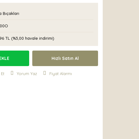
 Bıçakları
00O
96 TL (%3,00 havale indirimi)
EKLE
Hızlı Satın Al
 Et
Yorum Yaz
Fiyat Alarmı