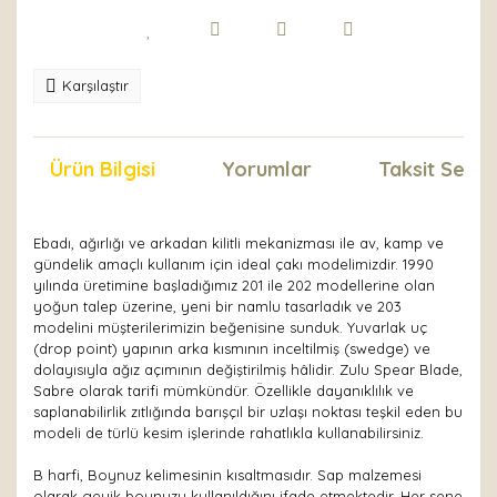
Karşılaştır
Ürün Bilgisi
Yorumlar
Taksit Seçen
Ebadı, ağırlığı ve arkadan kilitli mekanizması ile av, kamp ve
gündelik amaçlı kullanım için ideal çakı modelimizdir. 1990
yılında üretimine başladığımız 201 ile 202 modellerine olan
yoğun talep üzerine, yeni bir namlu tasarladık ve 203
modelini müşterilerimizin beğenisine sunduk. Yuvarlak uç
(drop point) yapının arka kısmının inceltilmiş (swedge) ve
dolayısıyla ağız açımının değiştirilmiş hâlidir. Zulu Spear Blade,
Sabre olarak tarifi mümkündür. Özellikle dayanıklılık ve
saplanabilirlik zıtlığında barışçıl bir uzlaşı noktası teşkil eden bu
modeli de türlü kesim işlerinde rahatlıkla kullanabilirsiniz.
B harfi, Boynuz kelimesinin kısaltmasıdır. Sap malzemesi
olarak geyik boynuzu kullanıldığını ifade etmektedir. Her sene