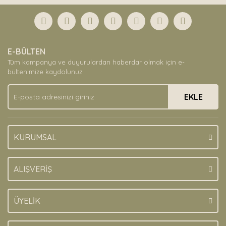
Bu ürüne ilk yorumu siz yapın!
formunu kullanarak tarafımıza iletebilirsiniz.
Görüş ve önerileriniz için teşekkür ederiz.
Yorum Yaz
Ürün resmi kalitesiz, bozuk veya görüntülenemiyor.
E-BÜLTEN
Ürün açıklamasında eksik bilgiler bulunuyor.
Tüm kampanya ve duyurulardan haberdar olmak için e-
Ürün bilgilerinde hatalar bulunuyor.
bültenimize kaydolunuz.
Ürün fiyatı diğer sitelerden daha pahalı.
EKLE
Bu ürüne benzer farklı alternatifler olmalı.
KURUMSAL
Gönder
ALIŞVERİŞ
ÜYELİK