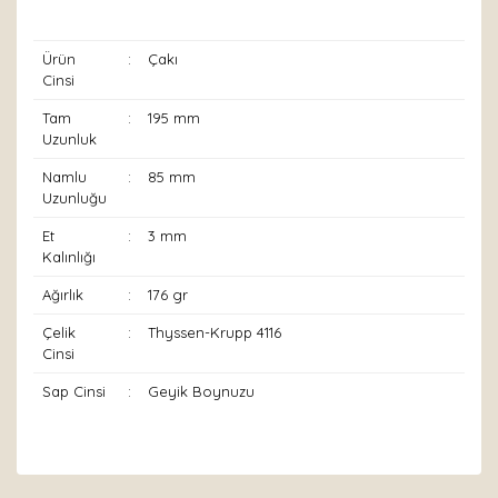
Ürün
:
Çakı
Cinsi
Tam
:
195 mm
Uzunluk
Namlu
:
85 mm
Uzunluğu
Et
:
3 mm
Kalınlığı
Ağırlık
:
176 gr
Çelik
:
Thyssen-Krupp 4116
Cinsi
Sap Cinsi
:
Geyik Boynuzu
Bu ürünün fiyat bilgisi, resim, ürün açıklamalarında ve
diğer konularda yetersiz gördüğünüz noktaları öneri