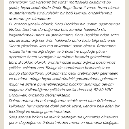
prensibidir. "Siz varsanız biz varız” mottosuyla çıktığımız bu
yolda, bıçak sektöründe Ömür Boyu Garanti veren firma olarak
müşterilerimizle sürdürülebilir bir bağ kurmak önceliklerimiz
arasında yer almaktadır.
Bu amaca yönelik olarak, Bora Bıçakları’nın üretim aşamasında
titizlikle üzerinde durduğumuz bazı konular hakkında sizi
bilgilendirmek isteriz. Müşterilerimizin, Bora Bıçakları’ndan satın
alarak kullandığı her ürün hakkında daha fazla bilgi edinerek
"kendi çıkarlarını koruma imkânına” sahip olması, firmamızın
müşterilerine verdiği değer ve ürünlerine duyduğu güven
açısından önem verdiğimiz konuların başında gelmektedir.
Bora Bıçakları olarak, ürünlerimizde kullandığımız paslanmaz
çelikler, eskiden beri Türkiye’de standartları belirlemiştir ve
dünya standartlarını yakalamıştır. Çelik üretimindeki gelişmeleri
ve bunların dünya bıçak sektöründeki yansımalarını yakından
izliyor ve sizlere güvenebileceğiniz bıçaklar sunmaya devam
ediyoruz. Kullandığımız çeliklerin sertlik derecesi, 57-60 HRC
(Rockwell) arasında değişmektedir.
Daima arkasında bulunduğumuz ustalık eseri olan ürünlerimiz,
kullanılan her malzeme dâhil olmak üzere, kendini belli eden bir
tecrübeyi ve kaliteyi yansıtmaktadır.
Satış sonrası bakım ve teknik desteğimizle yanınızda olmaktan
gurur duyduğumuz ürünlerimizden memnun kalmanız dileğiyle…