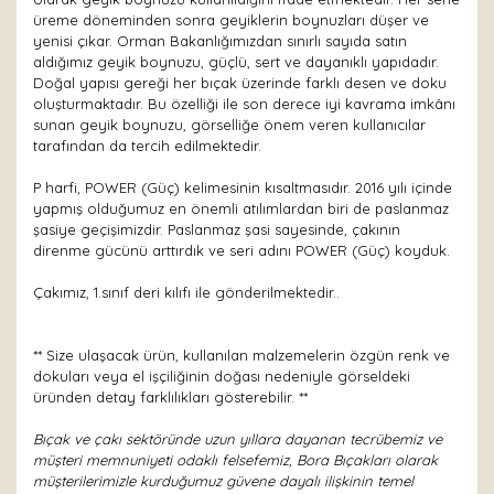
üreme döneminden sonra geyiklerin boynuzları düşer ve
yenisi çıkar. Orman Bakanlığımızdan sınırlı sayıda satın
aldığımız geyik boynuzu, güçlü, sert ve dayanıklı yapıdadır.
Doğal yapısı gereği her bıçak üzerinde farklı desen ve doku
oluşturmaktadır. Bu özelliği ile son derece iyi kavrama imkânı
sunan geyik boynuzu, görselliğe önem veren kullanıcılar
tarafından da tercih edilmektedir.
P harfi, POWER (Güç) kelimesinin kısaltmasıdır. 2016 yılı içinde
yapmış olduğumuz en önemli atılımlardan biri de paslanmaz
şasiye geçişimizdir. Paslanmaz şasi sayesinde, çakının
direnme gücünü arttırdık ve seri adını POWER (Güç) koyduk.
Çakımız, 1.sınıf deri kılıfı ile gönderilmektedir..
** Size ulaşacak ürün, kullanılan malzemelerin özgün renk ve
dokuları veya el işçiliğinin doğası nedeniyle görseldeki
üründen detay farklılıkları gösterebilir. **
Bıçak ve çakı sektöründe uzun yıllara dayanan tecrübemiz ve
müşteri memnuniyeti odaklı felsefemiz, Bora Bıçakları olarak
müşterilerimizle kurduğumuz güvene dayalı ilişkinin temel