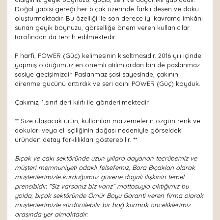
Doğal yapısı gereği her bıçak üzerinde farklı desen ve doku
oluşturmaktadır. Bu özelliği ile son derece iyi kavrama imkânı
sunan geyik boynuzu, görselliğe önem veren kullanıcılar
tarafından da tercih edilmektedir.
P harfi, POWER (Güç) kelimesinin kısaltmasıdır. 2016 yılı içinde
yapmış olduğumuz en önemli atılımlardan biri de paslanmaz
şasiye geçişimizdir. Paslanmaz şasi sayesinde, çakının
direnme gücünü arttırdık ve seri adını POWER (Güç) koyduk.
Çakımız, 1.sınıf deri kılıfı ile gönderilmektedir.
** Size ulaşacak ürün, kullanılan malzemelerin özgün renk ve
dokuları veya el işçiliğinin doğası nedeniyle görseldeki
üründen detay farklılıkları gösterebilir. **
Bıçak ve çakı sektöründe uzun yıllara dayanan tecrübemiz ve
müşteri memnuniyeti odaklı felsefemiz, Bora Bıçakları olarak
müşterilerimizle kurduğumuz güvene dayalı ilişkinin temel
prensibidir. "Siz varsanız biz varız” mottosuyla çıktığımız bu
yolda, bıçak sektöründe Ömür Boyu Garanti veren firma olarak
müşterilerimizle sürdürülebilir bir bağ kurmak önceliklerimiz
arasında yer almaktadır.