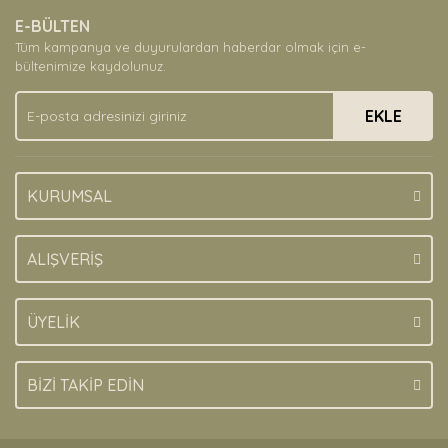
Ürün resmi kalitesiz, bozuk veya görüntülenemiyor.
E-BÜLTEN
Ürün açıklamasında eksik bilgiler bulunuyor.
Tüm kampanya ve duyurulardan haberdar olmak için e-
Ürün bilgilerinde hatalar bulunuyor.
bültenimize kaydolunuz.
Ürün fiyatı diğer sitelerden daha pahalı.
EKLE
Bu ürüne benzer farklı alternatifler olmalı.
KURUMSAL
Gönder
ALIŞVERİŞ
ÜYELİK
BİZİ TAKİP EDİN