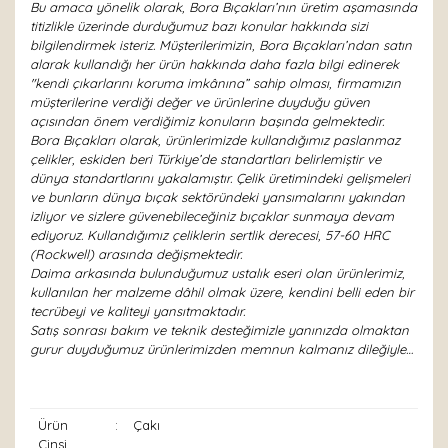
Bu amaca yönelik olarak, Bora Bıçakları’nın üretim aşamasında
titizlikle üzerinde durduğumuz bazı konular hakkında sizi
bilgilendirmek isteriz. Müşterilerimizin, Bora Bıçakları’ndan satın
alarak kullandığı her ürün hakkında daha fazla bilgi edinerek
"kendi çıkarlarını koruma imkânına” sahip olması, firmamızın
müşterilerine verdiği değer ve ürünlerine duyduğu güven
açısından önem verdiğimiz konuların başında gelmektedir.
Bora Bıçakları olarak, ürünlerimizde kullandığımız paslanmaz
çelikler, eskiden beri Türkiye’de standartları belirlemiştir ve
dünya standartlarını yakalamıştır. Çelik üretimindeki gelişmeleri
ve bunların dünya bıçak sektöründeki yansımalarını yakından
izliyor ve sizlere güvenebileceğiniz bıçaklar sunmaya devam
ediyoruz. Kullandığımız çeliklerin sertlik derecesi, 57-60 HRC
(Rockwell) arasında değişmektedir.
Daima arkasında bulunduğumuz ustalık eseri olan ürünlerimiz,
kullanılan her malzeme dâhil olmak üzere, kendini belli eden bir
tecrübeyi ve kaliteyi yansıtmaktadır.
Satış sonrası bakım ve teknik desteğimizle yanınızda olmaktan
gurur duyduğumuz ürünlerimizden memnun kalmanız dileğiyle…
Ürün
:
Çakı
Cinsi