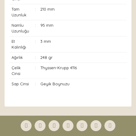
Tam
:
210 mm
Uzunluk
Namlu
:
95 mm
Uzunluğu
Et
:
3 mm
Kalınlığı
Ağırlık
:
248 gr
Çelik
:
Thyssen-Krupp 4116
Cinsi
Sap Cinsi
:
Geyik Boynuzu
Bu ürünün fiyat bilgisi, resim, ürün açıklamalarında ve
diğer konularda yetersiz gördüğünüz noktaları öneri
Bu ürüne ilk yorumu siz yapın!
formunu kullanarak tarafımıza iletebilirsiniz.
Görüş ve önerileriniz için teşekkür ederiz.
Yorum Yaz