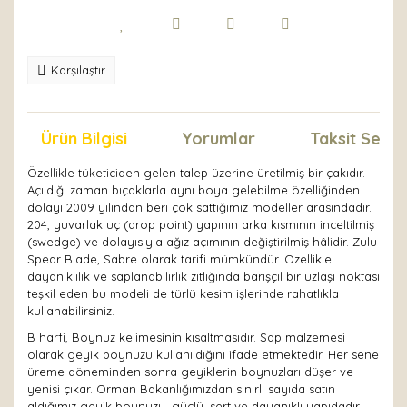
Karşılaştır
Ürün Bilgisi
Yorumlar
Taksit Seçen
Özellikle tüketiciden gelen talep üzerine üretilmiş bir çakıdır.
Açıldığı zaman bıçaklarla aynı boya gelebilme özelliğinden
dolayı 2009 yılından beri çok sattığımız modeller arasındadır.
204, yuvarlak uç (drop point) yapının arka kısmının inceltilmiş
(swedge) ve dolayısıyla ağız açımının değiştirilmiş hâlidir. Zulu
Spear Blade, Sabre olarak tarifi mümkündür. Özellikle
dayanıklılık ve saplanabilirlik zıtlığında barışçıl bir uzlaşı noktası
teşkil eden bu modeli de türlü kesim işlerinde rahatlıkla
kullanabilirsiniz.
B harfi, Boynuz kelimesinin kısaltmasıdır. Sap malzemesi
olarak geyik boynuzu kullanıldığını ifade etmektedir. Her sene
üreme döneminden sonra geyiklerin boynuzları düşer ve
yenisi çıkar. Orman Bakanlığımızdan sınırlı sayıda satın
aldığımız geyik boynuzu, güçlü, sert ve dayanıklı yapıdadır.