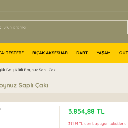
TA-TESTERE
BIÇAK AKSESUAR
DART
YAŞAM
OU
k Boy Kilitli Boynuz Saplı Çakı
oynuz Saplı Çakı
3.854,88 TL
391,91 TL den başlayan taksitlerle!