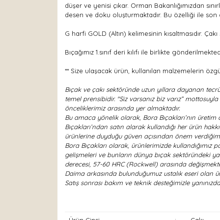
düşer ve yenisi çıkar. Orman Bakanlığımızdan sınırl
desen ve doku oluşturmaktadır. Bu özelliği ile son
G harfi GOLD (Altın) kelimesinin kısaltmasıdır. Çak
Bıçağımız 1.sınıf deri kılıfı ile birlikte gönderilmekted
** Size ulaşacak ürün, kullanılan malzemelerin özgün
Bıçak ve çakı sektöründe uzun yıllara dayanan tecrü
temel prensibidir. "Siz varsanız biz varız” mottosuy
önceliklerimiz arasında yer almaktadır.
Bu amaca yönelik olarak, Bora Bıçakları’nın üretim a
Bıçakları’ndan satın alarak kullandığı her ürün hakk
ürünlerine duyduğu güven açısından önem verdiğimi
Bora Bıçakları olarak, ürünlerimizde kullandığımız pas
gelişmeleri ve bunların dünya bıçak sektöründeki yan
derecesi, 57-60 HRC (Rockwell) arasında değişmekte
Daima arkasında bulunduğumuz ustalık eseri olan ürün
Satış sonrası bakım ve teknik desteğimizle yanını