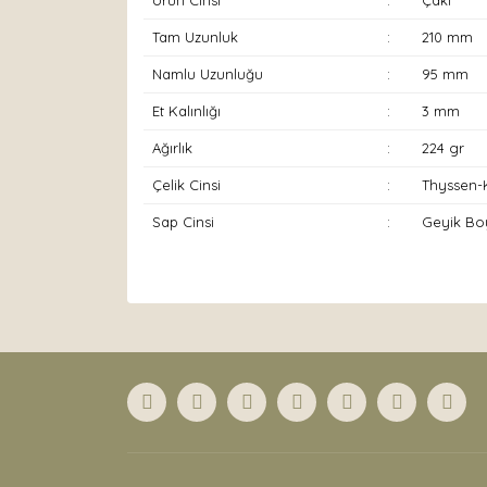
Ürün Cinsi
:
Çakı
Tam Uzunluk
:
210 mm
Namlu Uzunluğu
:
95 mm
Et Kalınlığı
:
3 mm
Ağırlık
:
224 gr
Çelik Cinsi
:
Thyssen-K
Sap Cinsi
:
Geyik Bo
Bu ürünün fiyat bilgisi, resim, ürün açıklamaları
Görüş ve önerileriniz için teşekkür ederiz.
Ürün resmi kalitesiz, bozuk veya görüntülenemiyor
Ürün açıklamasında eksik bilgiler bulunuyor.
Ürün bilgilerinde hatalar bulunuyor.
Ürün fiyatı diğer sitelerden daha pahalı.