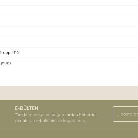
rupp 4116
ynuzu
nda ve diğer konularda yetersiz gördüğünüz noktaları öneri formunu kullan
Bu ürüne ilk yorumu siz yapın!
.
E-BÜLTEN
Yorum Yaz
Tüm kampanya ve duyurulardan haberdar
olmak için e-bültenimize kaydolunuz.