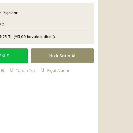
 Bıçakları
BG
9,23 TL (%3,00 havale indirimi)
EKLE
Hızlı Satın Al
 Et
Yorum Yaz
Fiyat Alarmı