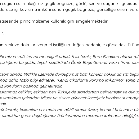
ı sayıda satın aldığımız geyik boynuzu, güçlü, sert ve dayanıklı yapıdadır
 derece iyi kavrama imkânı sunan geyik boynuzu, görselliğe önem veren 
ı şasesinde pirinç malzeme kullanıldığını simgelemektedir.
ir.
 renk ve dokuları veya el işçiliğinin doğası nedeniyle görseldeki üründen 
bemiz ve müşteri memnuniyeti odaklı felsefemiz, Bora Bıçakları olarak müş
la çıktığımız bu yolda, bıçak sektöründe Ömür Boyu Garanti veren firma olar
şamasında titizlikle üzerinde durduğumuz bazı konular hakkında sizi bilgile
ında daha fazla bilgi edinerek "kendi çıkarlarını koruma imkânına” sahip o
z konuların başında gelmektedir.
lanmaz çelikler, eskiden beri Türkiye’de standartları belirlemiştir ve dünya
sımalarını yakından izliyor ve sizlere güvenebileceğiniz bıçaklar sunmaya 
dir.
lerimiz, kullanılan her malzeme dâhil olmak üzere, kendini belli eden bir 
zda olmaktan gurur duyduğumuz ürünlerimizden memnun kalmanız dileğiyle