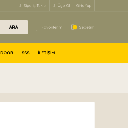
Sipariş Takibi
Üye Ol
Giriş Yap
ARA
Favorilerim
Sepetim
TDOOR
SSS
İLETİŞİM