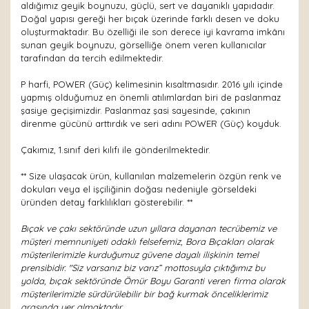
aldığımız geyik boynuzu, güçlü, sert ve dayanıklı yapıdadır.
Doğal yapısı gereği her bıçak üzerinde farklı desen ve doku
oluşturmaktadır. Bu özelliği ile son derece iyi kavrama imkânı
sunan geyik boynuzu, görselliğe önem veren kullanıcılar
tarafından da tercih edilmektedir.
P harfi, POWER (Güç) kelimesinin kısaltmasıdır. 2016 yılı içinde
yapmış olduğumuz en önemli atılımlardan biri de paslanmaz
şasiye geçişimizdir. Paslanmaz şasi sayesinde, çakının
direnme gücünü arttırdık ve seri adını POWER (Güç) koyduk.
Çakımız, 1.sınıf deri kılıfı ile gönderilmektedir.
** Size ulaşacak ürün, kullanılan malzemelerin özgün renk ve
dokuları veya el işçiliğinin doğası nedeniyle görseldeki
üründen detay farklılıkları gösterebilir. **
Bıçak ve çakı sektöründe uzun yıllara dayanan tecrübemiz ve
müşteri memnuniyeti odaklı felsefemiz, Bora Bıçakları olarak
müşterilerimizle kurduğumuz güvene dayalı ilişkinin temel
prensibidir. "Siz varsanız biz varız” mottosuyla çıktığımız bu
yolda, bıçak sektöründe Ömür Boyu Garanti veren firma olarak
müşterilerimizle sürdürülebilir bir bağ kurmak önceliklerimiz
arasında yer almaktadır.