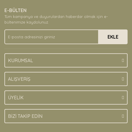
Ürün resmi kalitesiz, bozuk veya görüntülenemiyor.
E-BÜLTEN
Ürün açıklamasında eksik bilgiler bulunuyor.
Tüm kampanya ve duyurulardan haberdar olmak için e-
Ürün bilgilerinde hatalar bulunuyor.
bültenimize kaydolunuz.
Ürün fiyatı diğer sitelerden daha pahalı.
EKLE
Bu ürüne benzer farklı alternatifler olmalı.
KURUMSAL
Gönder
ALIŞVERİŞ
ÜYELİK
BİZİ TAKİP EDİN