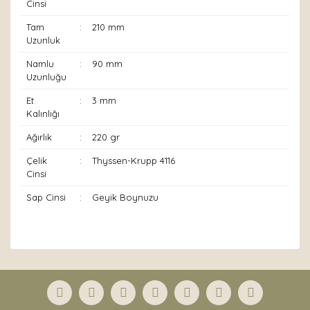
Cinsi
Tam
:
210 mm
Uzunluk
Namlu
:
90 mm
Uzunluğu
Et
:
3 mm
Kalınlığı
Ağırlık
:
220 gr
Çelik
:
Thyssen-Krupp 4116
Cinsi
Sap Cinsi
:
Geyik Boynuzu
Bu ürünün fiyat bilgisi, resim, ürün açıklamalarında ve
diğer konularda yetersiz gördüğünüz noktaları öneri
Bu ürüne ilk yorumu siz yapın!
formunu kullanarak tarafımıza iletebilirsiniz.
Görüş ve önerileriniz için teşekkür ederiz.
Yorum Yaz