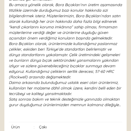
Bu amaca yönelik olarak, Bora Bıçakları’nın üretim aşamasında
titizlikle üzerinde durduğumuz bazı konular hakkında sizi
bilgilendirmek isteriz. Müşterilerimizin, Bora Bıçakları’ndan satın
alarak kullandığı her ürün hakkında daha fazla bilgi edinerek
"kendi çıkarlarını koruma imkânına” sahip olması, firmamızın
müşterilerine verdiği değer ve ürünlerine duyduğu güven
açısından önem verdiğimiz konuların başında gelmektedir.
Bora Bıçakları olarak, ürünlerimizde kullandığımız paslanmaz
çelikler, eskiden beri Türkiye’de standartları belirlemiştir ve
dünya standartlarını yakalamıştır. Çelik üretimindeki gelişmeleri
ve bunların dünya bıçak sektöründeki yansımalarını yakından
izliyor ve sizlere güvenebileceğiniz bıçaklar sunmaya devam
ediyoruz. Kullandığımız çeliklerin sertlik derecesi, 57-60 HRC
(Rockwell) arasında değişmektedir.
Daima arkasında bulunduğumuz ustalık eseri olan ürünlerimiz,
kullanılan her malzeme dâhil olmak üzere, kendini belli eden bir
tecrübeyi ve kaliteyi yansıtmaktadır.
Satış sonrası bakım ve teknik desteğimizle yanınızda olmaktan
gurur duyduğumuz ürünlerimizden memnun kalmanız dileğiyle…
Ürün
:
Çakı