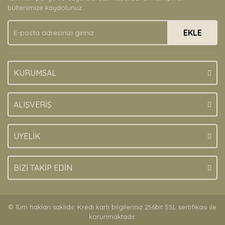
Ürün bilgilerinde hatalar bulunuyor.
bültenimize kaydolunuz.
Ürün fiyatı diğer sitelerden daha pahalı.
EKLE
Bu ürüne benzer farklı alternatifler olmalı.
KURUMSAL
Gönder
ALIŞVERİŞ
ÜYELİK
BİZİ TAKİP EDİN
© Tüm hakları saklıdır. Kredi kartı bilgileriniz 256bit SSL sertifikası ile
korunmaktadır.