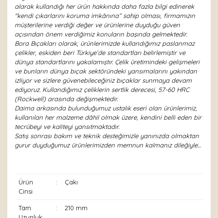
alarak kullandığı her ürün hakkında daha fazla bilgi edinerek
"kendi çıkarlarını koruma imkânına” sahip olması, firmamızın
müşterilerine verdiği değer ve ürünlerine duyduğu güven
açısından önem verdiğimiz konuların başında gelmektedir.
Bora Bıçakları olarak, ürünlerimizde kullandığımız paslanmaz
çelikler, eskiden beri Türkiye’de standartları belirlemiştir ve
dünya standartlarını yakalamıştır. Çelik üretimindeki gelişmeleri
ve bunların dünya bıçak sektöründeki yansımalarını yakından
izliyor ve sizlere güvenebileceğiniz bıçaklar sunmaya devam
ediyoruz. Kullandığımız çeliklerin sertlik derecesi, 57-60 HRC
(Rockwell) arasında değişmektedir.
Daima arkasında bulunduğumuz ustalık eseri olan ürünlerimiz,
kullanılan her malzeme dâhil olmak üzere, kendini belli eden bir
tecrübeyi ve kaliteyi yansıtmaktadır.
Satış sonrası bakım ve teknik desteğimizle yanınızda olmaktan
gurur duyduğumuz ürünlerimizden memnun kalmanız dileğiyle…
Ürün
:
Çakı
Cinsi
Tam
:
210 mm
Uzunluk