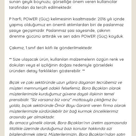
sunan geyik boynuzu, görselliğe önem veren kullanıcılar
tarafından da tercih edilmektedir.
P harfi, POWER (Güç) kelimesinin kısaltmasıdır. 2016 yılı içinde
yapmış olduğumuz en önemli atılımlardan biri de paslanmaz
şasiye geçişimizdir. Paslanmaz şasi sayesinde, çakının
direnme gücünü arttırdık ve seri adını POWER (Güç) koyduk.
Çakımız, 1.sınıf deri kılıfı ile gönderilmektedir.
** Size ulaşacak ürün, kullanılan malzemelerin özgün renk ve
dokuları veya el işçiliğinin doğası nedeniyle görseldeki
üründen detay farklılıkları gösterebilir. **
Bıçak ve çakı sektöründe uzun yıllara dayanan tecrübemiz ve
müşteri memnuniyeti odaklı felsefemiz, Bora Bıçakları olarak
müşterilerimizle kurduğumuz güvene dayalı ilişkinin temel
prensibidir. "Siz varsanız biz varız” mottosuyla çıktığımız bu
yolda, bıçak sektöründe Ömür Boyu Garanti veren firma olarak
müşterilerimizle sürdürülebilir bir bağ kurmak önceliklerimiz
arasında yer almaktadır.
Bu amaca yönelik olarak, Bora Bıçakları’nın üretim aşamasında
titizlikle üzerinde durduğumuz bazı konular hakkında sizi
bilgilendirmek isteriz. Müşterilerimizin, Bora Bıçakları’ndan satın