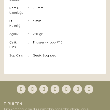
Namlu
:
90 mm
Uzunluğu
Et
:
3 mm
Kalınlığı
Ağırlık
:
220 gr
Çelik
:
Thyssen-Krupp 4116
Cinsi
Sap Cinsi
:
Geyik Boynuzu
Bu ürünün fiyat bilgisi, resim, ürün açıklamalarında ve
diğer konularda yetersiz gördüğünüz noktaları öneri
Bu ürüne ilk yorumu siz yapın!
formunu kullanarak tarafımıza iletebilirsiniz.
Görüş ve önerileriniz için teşekkür ederiz.
Yorum Yaz
Ürün resmi kalitesiz, bozuk veya görüntülenemiyor.
E-BÜLTEN
Ürün açıklamasında eksik bilgiler bulunuyor.
Tüm kampanya ve duyurulardan haberdar olmak için e-