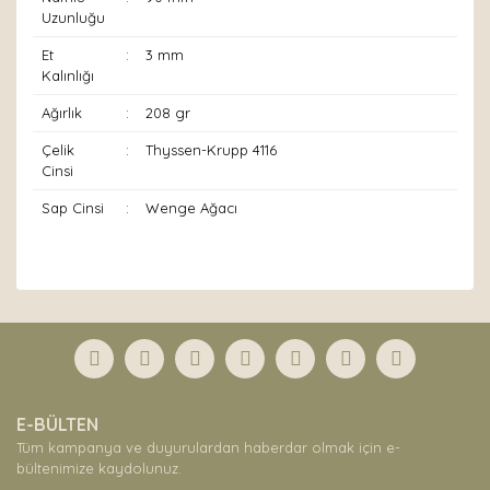
Uzunluğu
Et
:
3 mm
Kalınlığı
Ağırlık
:
208 gr
Çelik
:
Thyssen-Krupp 4116
Cinsi
Sap Cinsi
:
Wenge Ağacı
Bu ürünün fiyat bilgisi, resim, ürün açıklamalarında ve
diğer konularda yetersiz gördüğünüz noktaları öneri
Bu ürüne ilk yorumu siz yapın!
formunu kullanarak tarafımıza iletebilirsiniz.
Görüş ve önerileriniz için teşekkür ederiz.
Yorum Yaz
Ürün resmi kalitesiz, bozuk veya görüntülenemiyor.
E-BÜLTEN
Ürün açıklamasında eksik bilgiler bulunuyor.
Tüm kampanya ve duyurulardan haberdar olmak için e-
Ürün bilgilerinde hatalar bulunuyor.
bültenimize kaydolunuz.