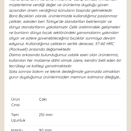
müşterilerine verdiği değer ve ürünlerine duyduğu güven
açısından önem verdiğimiz konuların başında gelmektedir.
Bora Bıçakları olarak, ürünlerimizde kullandığımız paslanmaz
çelikler, eskiden beri Türkiye’de standartları belirlemiştir ve
dünya standartlarını yakalamıştır. Çelik üretimindeki gelişmeleri
ve bunların dünya bıçak sektöründeki yansımalarını yakından
izliyor ve sizlere güvenebileceğiniz bıçaklar sunmaya devam
ediyoruz. Kullandığımız çeliklerin sertlik derecesi, 57-60 HRC
(Rockwell) arasında değişmektedir.
Daima arkasında bulunduğumuz ustalık eseri olan ürünlerimiz,
kullanılan her malzeme dâhil olmak üzere, kendini belli eden bir
tecrübeyi ve kaliteyi yansıtmaktadır.
Satış sonrası bakım ve teknik desteğimizle yanınızda olmaktan
gurur duyduğumuz ürünlerimizden memnun kalmanız dileğiyle…
Ürün
:
Çakı
Cinsi
Tam
:
210 mm
Uzunluk
Namlu
:
90 mm