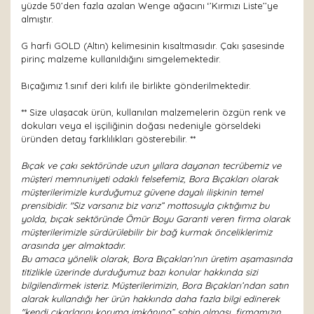
yüzde 50’den fazla azalan Wenge ağacını ‘’Kırmızı Liste’’ye
almıştır.
G harfi GOLD (Altın) kelimesinin kısaltmasıdır. Çakı şasesinde
pirinç malzeme kullanıldığını simgelemektedir.
Bıçağımız 1.sınıf deri kılıfı ile birlikte gönderilmektedir.
** Size ulaşacak ürün, kullanılan malzemelerin özgün renk ve
dokuları veya el işçiliğinin doğası nedeniyle görseldeki
üründen detay farklılıkları gösterebilir. **
Bıçak ve çakı sektöründe uzun yıllara dayanan tecrübemiz ve
müşteri memnuniyeti odaklı felsefemiz, Bora Bıçakları olarak
müşterilerimizle kurduğumuz güvene dayalı ilişkinin temel
prensibidir. "Siz varsanız biz varız” mottosuyla çıktığımız bu
yolda, bıçak sektöründe Ömür Boyu Garanti veren firma olarak
müşterilerimizle sürdürülebilir bir bağ kurmak önceliklerimiz
arasında yer almaktadır.
Bu amaca yönelik olarak, Bora Bıçakları’nın üretim aşamasında
titizlikle üzerinde durduğumuz bazı konular hakkında sizi
bilgilendirmek isteriz. Müşterilerimizin, Bora Bıçakları’ndan satın
alarak kullandığı her ürün hakkında daha fazla bilgi edinerek
"kendi çıkarlarını koruma imkânına” sahip olması, firmamızın