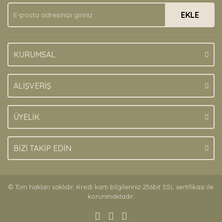
Ürün fiyatı diğer sitelerden daha pahalı.
EKLE
Bu ürüne benzer farklı alternatifler olmalı.
KURUMSAL
Gönder
ALIŞVERİŞ
ÜYELİK
BİZİ TAKİP EDİN
© Tüm hakları saklıdır. Kredi kartı bilgileriniz 256bit SSL sertifikası ile
korunmaktadır.