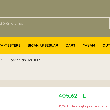
TA-TESTERE
BIÇAK AKSESUAR
DART
YAŞAM
OU
305 Bıçaklar İçin Deri Kılıf
405,62 TL
41,24 TL den başlayan taksitlerle!