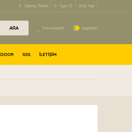
Sipariş Takibi
Üye Ol
Giriş Yap
ARA
Favorilerim
Sepetim
TDOOR
SSS
İLETİŞİM