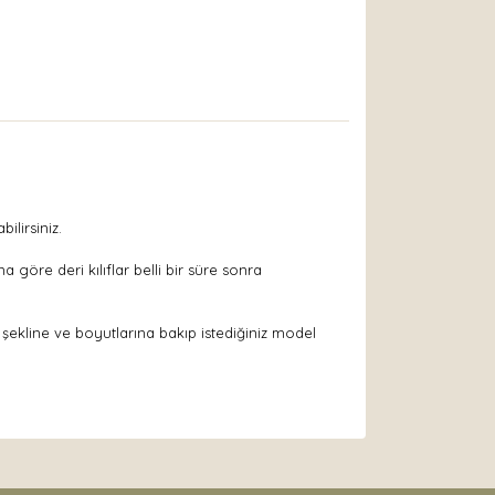
ilirsiniz.
göre deri kılıflar belli bir süre sonra
 şekline ve boyutlarına bakıp istediğiniz model
arak tarafımıza iletebilirsiniz.