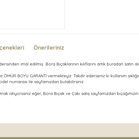
çenekleri
Önerileriniz
risinden imal edilmiş Bora Bıçaklarının kılıflarını artık buradan satın alab
a ÖMÜR BOYU GARANTİ vermekteyiz. Takdir ederseniz ki kullanım sıklığına 
model numarası ile sayfamızdan bulabilirsiniz.
lmak istiyorsanız eğer, Bora Bıçak ve Çakı satış sayfamızdan bıçağımızın
nda ve diğer konularda yetersiz gördüğünüz noktaları öneri formunu kullan
Bu ürüne ilk yorumu siz yapın!