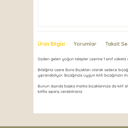
Ürün Bilgisi
Yorumlar
Taksit Se
Sizden gelen yoğun talepler üzerine 1.sınıf vaketa de
Bildiğiniz üzere Bora Bıçakları olarak sadece bıçağ
yıpranabiliyor. Bıçağınıza uygun kılıfı bıçağınızın 
Bunun dışında başka marka bıçaklarınıza da kılıf a
kılıfta sipariş verebilirsiniz.
Bu ürünün fiyat bilgisi, resim, ürün açıklamaları
Görüş ve önerileriniz için teşekkür ederiz.