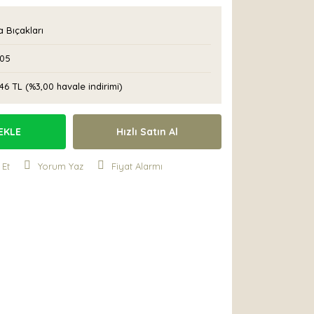
 Bıçakları
05
46 TL (%3,00 havale indirimi)
EKLE
Hızlı Satın Al
 Et
Yorum Yaz
Fiyat Alarmı