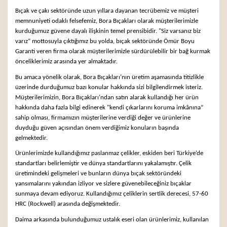
Bıçak ve çakı sektöründe uzun yıllara dayanan tecrübemiz ve müşteri
memnuniyeti odaklı felsefemiz, Bora Bıçakları olarak müşterilerimizle
kurduğumuz güvene dayalı ilişkinin temel prensibidir. "Siz varsanız biz
varız” mottosuyla çıktığımız bu yolda, bıçak sektöründe Ömür Boyu
Garanti veren firma olarak müşterilerimizle sürdürülebilir bir bağ kurmak
önceliklerimiz arasında yer almaktadır.
Bu amaca yönelik olarak, Bora Bıçakları’nın üretim aşamasında titizlikle
üzerinde durduğumuz bazı konular hakkında sizi bilgilendirmek isteriz.
Müşterilerimizin, Bora Bıçakları’ndan satın alarak kullandığı her ürün
hakkında daha fazla bilgi edinerek "kendi çıkarlarını koruma imkânına”
sahip olması, firmamızın müşterilerine verdiği değer ve ürünlerine
duyduğu güven açısından önem verdiğimiz konuların başında
gelmektedir.
Ürünlerimizde kullandığımız paslanmaz çelikler, eskiden beri Türkiye’de
standartları belirlemiştir ve dünya standartlarını yakalamıştır. Çelik
üretimindeki gelişmeleri ve bunların dünya bıçak sektöründeki
yansımalarını yakından izliyor ve sizlere güvenebileceğiniz bıçaklar
sunmaya devam ediyoruz. Kullandığımız çeliklerin sertlik derecesi, 57-60
HRC (Rockwell) arasında değişmektedir.
Daima arkasında bulunduğumuz ustalık eseri olan ürünlerimiz, kullanılan