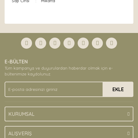
Sap Cinsi
:
Mikarta
Bu ürünün fiyat bilgisi, resim, ürün açıklamalarında ve
diğer konularda yetersiz gördüğünüz noktaları öneri
Bu ürüne ilk yorumu siz yapın!
formunu kullanarak tarafımıza iletebilirsiniz.
Görüş ve önerileriniz için teşekkür ederiz.
Yorum Yaz
Ürün resmi kalitesiz, bozuk veya görüntülenemiyor.
E-BÜLTEN
Ürün açıklamasında eksik bilgiler bulunuyor.
Tüm kampanya ve duyurulardan haberdar olmak için e-
Ürün bilgilerinde hatalar bulunuyor.
bültenimize kaydolunuz.
Ürün fiyatı diğer sitelerden daha pahalı.
EKLE
Bu ürüne benzer farklı alternatifler olmalı.
KURUMSAL
Gönder
ALIŞVERİŞ