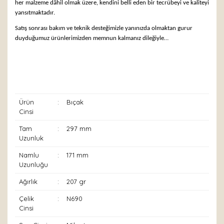
her malzeme dâhil olmak üzere, kendini belli eden bir tecrübeyi ve kaliteyi
yansıtmaktadır.
Satış sonrası bakım ve teknik desteğimizle yanınızda olmaktan gurur
duyduğumuz ürünlerimizden memnun kalmanız dileğiyle…
Ürün
:
Bıçak
Cinsi
Tam
:
297 mm
Uzunluk
Namlu
:
171 mm
Uzunluğu
Ağırlık
:
207 gr
Çelik
:
N690
Cinsi