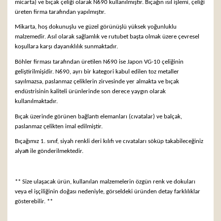
micarta) ve bıçak çeliği olarak N690 kullanılmıştır. Bıçağın ısıl işlemi, çeliği
üreten firma tarafından yapılmıştır.
Mikarta, hoş dokunuşlu ve güzel görünüşlü yüksek yoğunluklu
malzemedir. Asıl olarak sağlamlık ve rutubet başta olmak üzere çevresel
koşullara karşı dayanıklılık sunmaktadır.
Böhler firması tarafından üretilen N690 ise Japon VG-10 çeliğinin
geliştirilmişidir. N690, ayrı bir kategori kabul edilen toz metaller
sayılmazsa, paslanmaz çeliklerin zirvesinde yer almakta ve bıçak
endüstrisinin kaliteli ürünlerinde son derece yaygın olarak
kullanılmaktadır.
Bıçak üzerinde görünen bağlantı elemanları (cıvatalar) ve balçak,
paslanmaz çelikten imal edilmiştir.
Bıçağımız 1. sınıf, siyah renkli deri kılıfı ve cıvataları söküp takabileceğiniz
alya
n
ile gönderilmektedir.
** Size ulaşacak ürün, kullanılan malzemelerin özgün renk ve dokuları
veya el işçiliğinin doğası nedeniyle, görseldeki üründen detay farklılıklar
gösterebilir. **