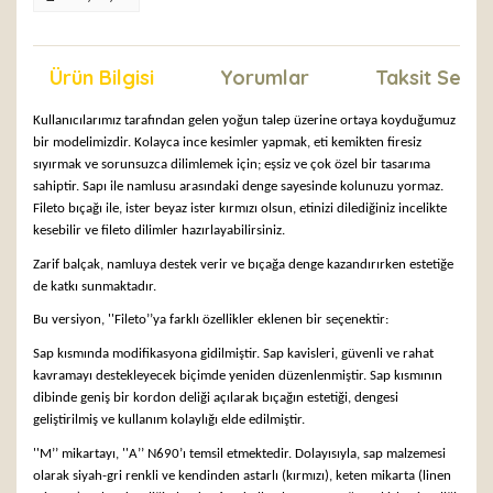
Ürün Bilgisi
Yorumlar
Taksit Seçen
Kullanıcılarımız tarafından gelen yoğun talep üzerine ortaya koyduğumuz
bir modelimizdir. Kolayca ince kesimler yapmak, eti kemikten firesiz
sıyırmak ve sorunsuzca dilimlemek için; eşsiz ve çok özel bir tasarıma
sahiptir. Sapı ile namlusu arasındaki denge sayesinde kolunuzu yormaz.
Fileto bıçağı ile, ister beyaz ister kırmızı olsun, etinizi dilediğiniz incelikte
kesebilir ve fileto dilimler hazırlayabilirsiniz.
Zarif balçak, namluya destek verir ve bıçağa denge kazandırırken estetiğe
de katkı sunmaktadır.
Bu versiyon, ''Fileto’’ya farklı özellikler eklenen bir seçenektir:
Sap kısmında modifikasyona gidilmiştir. Sap kavisleri, güvenli ve rahat
kavramayı destekleyecek biçimde yeniden düzenlenmiştir. Sap kısmının
dibinde geniş bir kordon deliği açılarak bıçağın estetiği, dengesi
geliştirilmiş ve kullanım kolaylığı elde edilmiştir.
''M’’ mikartayı, ''A’’ N690’ı temsil etmektedir. Dolayısıyla, sap malzemesi
olarak siyah-gri renkli ve kendinden astarlı (kırmızı), keten mikarta (linen