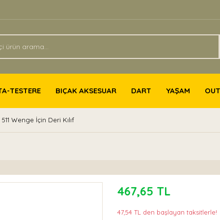
TA-TESTERE
BIÇAK AKSESUAR
DART
YAŞAM
OU
511 Wenge İçin Deri Kılıf
467,65 TL
47,54 TL den başlayan taksitlerle!