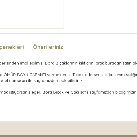
çenekleri
Önerileriniz
risinden imal edilmiş Bora Bıçaklarının kılıflarını artık buradan satın alab
a ÖMÜR BOYU GARANTİ vermekteyiz. Takdir ederseniz ki kullanım sıklığına 
model numarası ile sayfamızdan bulabilirsiniz.
lmak istiyorsanız eğer, Bora Bıçak ve Çakı satış sayfamızdan bıçağımızın
nda ve diğer konularda yetersiz gördüğünüz noktaları öneri formunu kullan
Bu ürüne ilk yorumu siz yapın!