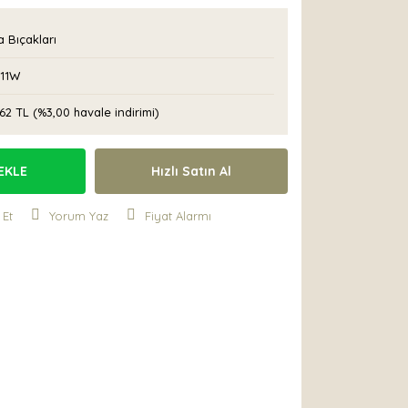
 Bıçakları
11W
62 TL (%3,00 havale indirimi)
EKLE
Hızlı Satın Al
 Et
Yorum Yaz
Fiyat Alarmı