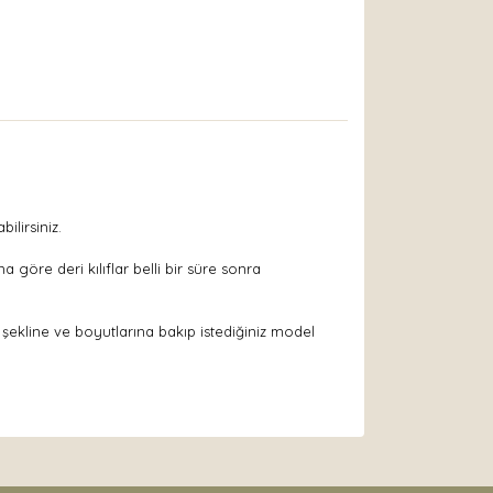
ilirsiniz.
göre deri kılıflar belli bir süre sonra
 şekline ve boyutlarına bakıp istediğiniz model
arak tarafımıza iletebilirsiniz.