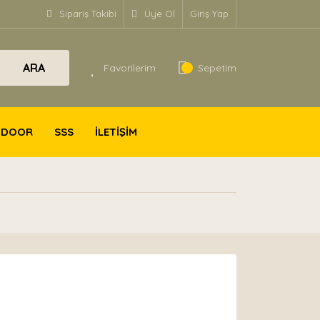
Sipariş Takibi
Üye Ol
Giriş Yap
ARA
Favorilerim
Sepetim
TDOOR
SSS
İLETİŞİM