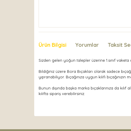
Ürün Bilgisi
Yorumlar
Taksit Se
Sizden gelen yoğun talepler üzerine 1.sınıf vaketa de
Bildiğiniz üzere Bora Bıçakları olarak sadece bıçağ
yıpranabiliyor. Bıçağınıza uygun kılıfı bıçağınızın 
Bunun dışında başka marka bıçaklarınıza da kılıf a
kılıfta sipariş verebilirsiniz.
Bu ürünün fiyat bilgisi, resim, ürün açıklamaları
Görüş ve önerileriniz için teşekkür ederiz.