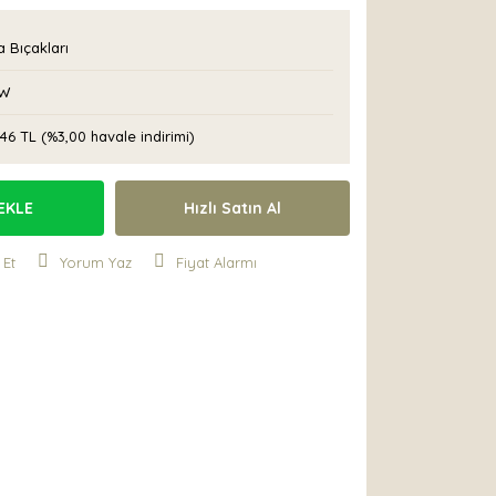
 Bıçakları
W
46 TL (%3,00 havale indirimi)
EKLE
Hızlı Satın Al
 Et
Yorum Yaz
Fiyat Alarmı