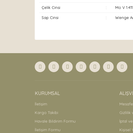
Çelik Cinsi
:
Mo V 1.411
Sap Cinsi
:
Wenge A
Bu ürünün fiyat bilgisi, resim, ürün açıklamaları
Görüş ve önerileriniz için teşekkür ederiz.
Ürün resmi kalitesiz, bozuk veya görüntülenemiyor
Ürün açıklamasında eksik bilgiler bulunuyor.
Ürün bilgilerinde hatalar bulunuyor.
Ürün fiyatı diğer sitelerden daha pahalı.
Bu ürüne benzer farklı alternatifler olmalı.
KURUMSAL
ALIŞV
İletişim
Mesafel
Kargo Takibi
Gizlilik
Havale Bildirim Formu
İptal ve
İletişim Formu
Kişisel 