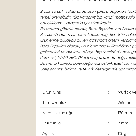
Bıçak ve çakı sektöründe uzun yıllara dayanan tecrü
temel prensibidir. "Siz varsanız biz varız” mottosuy
önceliklerimiz arasında yer almaktadır.
Bu amaca yönelik olarak, Bora Bıçakları’nın üretim a
Bıçakları’ndan satın alarak kullandığı her ürün hakk
ürünlerine duyduğu güven açısından önem verdiğimi
Bora Bıçakları olarak, ürünlerimizde kullandığımız pas
gelişmeleri ve bunların dünya bıçak sektöründeki yan
derecesi, 57-60 HRC (Rockwell) arasında değişmekte
Daima arkasında bulunduğumuz ustalık eseri olan ürün
Satış sonrası bakım ve teknik desteğimizle yanını
Ürün Cinsi
:
Mutfak ve
Tam Uzunluk
:
265 mm
Namlu Uzunluğu
:
130 mm
Et Kalınlığı
:
2 mm
Ağırlık
:
112 gr