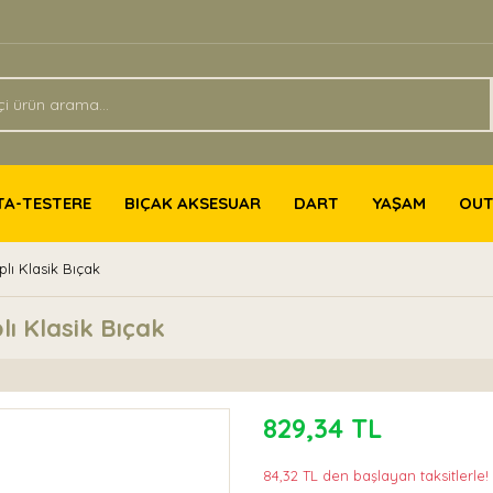
TA-TESTERE
BIÇAK AKSESUAR
DART
YAŞAM
OU
ı Klasik Bıçak
ı Klasik Bıçak
829,34 TL
84,32 TL den başlayan taksitlerle!