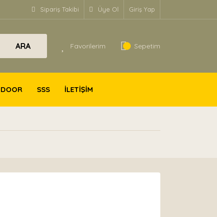
Sipariş Takibi
Üye Ol
Giriş Yap
ARA
Favorilerim
Sepetim
TDOOR
SSS
İLETİŞİM