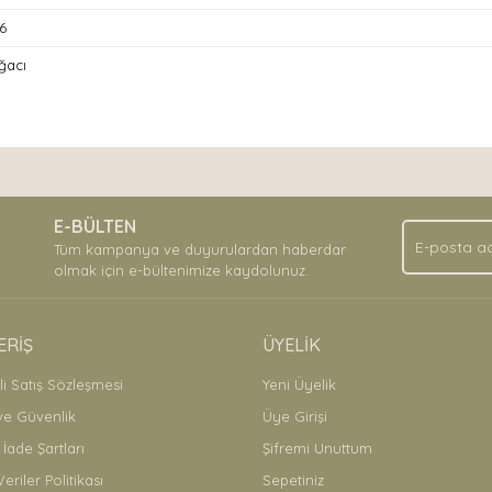
6
ğacı
nda ve diğer konularda yetersiz gördüğünüz noktaları öneri formunu kullan
Bu ürüne ilk yorumu siz yapın!
.
E-BÜLTEN
Yorum Yaz
Tüm kampanya ve duyurulardan haberdar
olmak için e-bültenimize kaydolunuz.
ERİŞ
ÜYELİK
i Satış Sözleşmesi
Yeni Üyelik
 ve Güvenlik
Üye Girişi
 İade Şartları
Şifremi Unuttum
Veriler Politikası
Sepetiniz
Gönder