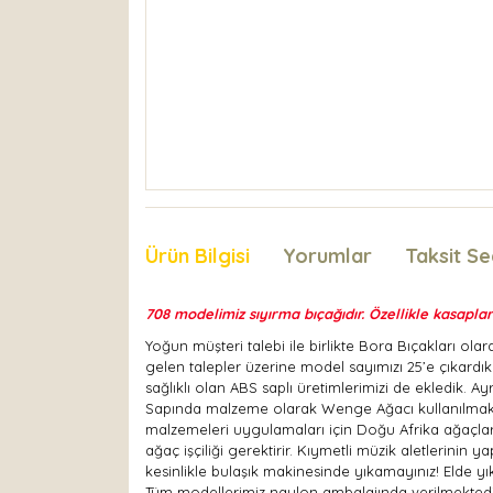
Ürün Bilgisi
Yorumlar
Taksit Se
708 modelimiz sıyırma bıçağıdır. Özellikle kasaplar
Yoğun müşteri talebi ile birlikte Bora Bıçakları ol
gelen talepler üzerine model sayımızı 25’e çıkardı
sağlıklı olan ABS saplı üretimlerimizi de ekledik. A
Sapında malzeme olarak Wenge Ağacı kullanılmaktadı
malzemeleri uygulamaları için Doğu Afrika ağaçları 
ağaç işçiliği gerektirir. Kıymetli müzik aletlerini
kesinlikle bulaşık makinesinde yıkamayınız! Elde yı
Tüm modellerimiz naylon ambalajında verilmektedir.