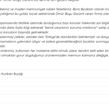
bemiz ve müşteri memnuniyeti odaklı felsefemiz, Bora Bıçakları olarak müş
la çıktığımız bu yolda, bıçak sektöründe Ömür Boyu Garanti veren firma olar
şamasında titizlikle üzerinde durduğumuz bazı konular hakkında sizi bilgile
ında daha fazla bilgi edinerek "kendi çıkarlarını koruma imkânına” sahip o
z konuların başında gelmektedir.
lanmaz çelikler, eskiden beri Türkiye’de standartları belirlemiştir ve dünya
sımalarını yakından izliyor ve sizlere güvenebileceğiniz bıçaklar sunmaya 
dir.
lerimiz, kullanılan her malzeme dâhil olmak üzere, kendini belli eden bir 
zda olmaktan gurur duyduğumuz ürünlerimizden memnun kalmanız dileğiyle
 Kurban Bıçağı