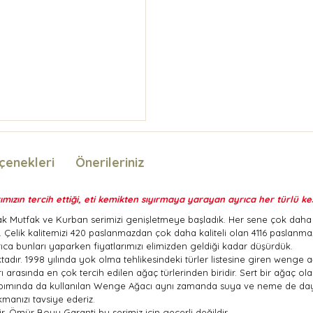
çenekleri
Önerileriniz
ımızın tercih ettiği, eti kemikten sıyırmaya yarayan ayrıca her türlü ke
arak Mutfak ve Kurban serimizi genişletmeye başladık. Her sene çok daha f
k. Çelik kalitemizi 420 paslanmazdan çok daha kaliteli olan 4116 paslan
yrıca bunları yaparken fiyatlarımızı elimizden geldiği kadar düşürdük.
r. 1998 yılında yok olma tehlikesindeki türler listesine giren wenge ağa
arasında en çok tercih edilen ağaç türlerinden biridir. Sert bir ağaç ola
n yapımında da kullanılan Wenge Ağacı aynı zamanda suya ve neme de dayan
kmanızı tavsiye ederiz.
 Ömür Boyu Garanti bu serimiz için geçerli değildir.