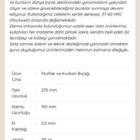
ve bunların dünya bıçak sektöründeki yansımalarını yakından
izliyor ve sizlere güvenebileceğiniz bıçaklar sunmaya devam
ediyoruz. Kullandığımız çeliklerin sertlik derecesi, 57-60 HRC
(Rockwell) arasında değişmektedir.
Daima arkasında bulunduğumuz ustalık eseri olan ürünlerimiz,
kullanılan her malzeme dâhil olmak üzere, kendini belli eden bir
tecrübeyi ve kaliteyi yansıtmaktadır.
Satış sonrası bakım ve teknik desteğimizle yanınızda olmaktan
gurur duyduğumuz ürünlerimizden memnun kalmanız dileğiyle…
Ürün
:
Mutfak ve Kurban Bıçağı
Cinsi
Tam
:
275 mm
Uzunluk
Namlu
:
140 mm
Uzunluğu
Et
:
2.5 mm
Kalınlığı
Ağırlık
:
131 gr