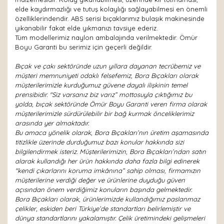
elde kaydırmazlığı ve tutuş kolaylığı sağlayabilmesi en önemli
özelliklerindendir. ABS serisi bıçaklarımız bulaşık makinesinde
yıkanabilir fakat elde yıkmanızı tavsiye ederiz.
Tüm modellerimiz naylon ambalajında verilmektedir. Ömür
Boyu Garanti bu serimiz için geçerli değildir.
Bıçak ve çakı sektöründe uzun yıllara dayanan tecrübemiz ve
müşteri memnuniyeti odaklı felsefemiz, Bora Bıçakları olarak
müşterilerimizle kurduğumuz güvene dayalı ilişkinin temel
prensibidir. "Siz varsanız biz varız” mottosuyla çıktığımız bu
yolda, bıçak sektöründe Ömür Boyu Garanti veren firma olarak
müşterilerimizle sürdürülebilir bir bağ kurmak önceliklerimiz
arasında yer almaktadır.
Bu amaca yönelik olarak, Bora Bıçakları’nın üretim aşamasında
titizlikle üzerinde durduğumuz bazı konular hakkında sizi
bilgilendirmek isteriz. Müşterilerimizin, Bora Bıçakları’ndan satın
alarak kullandığı her ürün hakkında daha fazla bilgi edinerek
"kendi çıkarlarını koruma imkânına” sahip olması, firmamızın
müşterilerine verdiği değer ve ürünlerine duyduğu güven
açısından önem verdiğimiz konuların başında gelmektedir.
Bora Bıçakları olarak, ürünlerimizde kullandığımız paslanmaz
çelikler, eskiden beri Türkiye’de standartları belirlemiştir ve
dünya standartlarını yakalamıştır. Çelik üretimindeki gelişmeleri