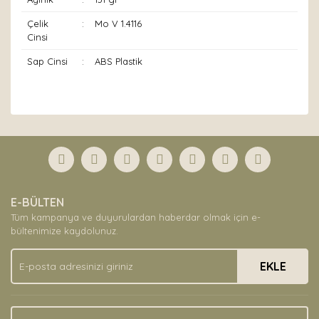
Çelik
:
Mo V 1.4116
Cinsi
Sap Cinsi
:
ABS Plastik
Bu ürünün fiyat bilgisi, resim, ürün açıklamalarında ve
diğer konularda yetersiz gördüğünüz noktaları öneri
Bu ürüne ilk yorumu siz yapın!
formunu kullanarak tarafımıza iletebilirsiniz.
Görüş ve önerileriniz için teşekkür ederiz.
Yorum Yaz
Ürün resmi kalitesiz, bozuk veya görüntülenemiyor.
E-BÜLTEN
Ürün açıklamasında eksik bilgiler bulunuyor.
Tüm kampanya ve duyurulardan haberdar olmak için e-
Ürün bilgilerinde hatalar bulunuyor.
bültenimize kaydolunuz.
Ürün fiyatı diğer sitelerden daha pahalı.
EKLE
Bu ürüne benzer farklı alternatifler olmalı.