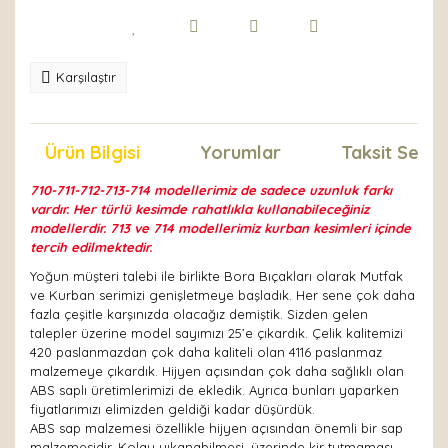
Karşılaştır
Ürün Bilgisi
Yorumlar
Taksit Seçen
710-711-712-713-714 modellerimiz de sadece uzunluk farkı
vardır. Her türlü kesimde rahatlıkla kullanabileceğiniz
modellerdir. 713 ve 714 modellerimiz kurban kesimleri içinde
tercih edilmektedir.
Yoğun müşteri talebi ile birlikte Bora Bıçakları olarak Mutfak
ve Kurban serimizi genişletmeye başladık. Her sene çok daha
fazla çeşitle karşınızda olacağız demiştik. Sizden gelen
talepler üzerine model sayımızı 25’e çıkardık. Çelik kalitemizi
420 paslanmazdan çok daha kaliteli olan 4116 paslanmaz
malzemeye çıkardık. Hijyen açısından çok daha sağlıklı olan
ABS saplı üretimlerimizi de ekledik. Ayrıca bunları yaparken
fiyatlarımızı elimizden geldiği kadar düşürdük.
ABS sap malzemesi özellikle hijyen açısından önemli bir sap
malzemesidir. Kolay yıkanabilmesi, üzerinde kir tutmaması,