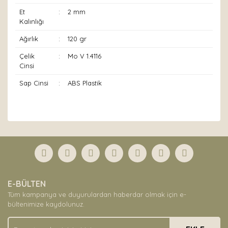
Et
:
2 mm
Kalınlığı
Ağırlık
:
120 gr
Çelik
:
Mo V 1.4116
Cinsi
Sap Cinsi
:
ABS Plastik
Bu ürünün fiyat bilgisi, resim, ürün açıklamalarında ve
diğer konularda yetersiz gördüğünüz noktaları öneri
Bu ürüne ilk yorumu siz yapın!
formunu kullanarak tarafımıza iletebilirsiniz.
Görüş ve önerileriniz için teşekkür ederiz.
Yorum Yaz
Ürün resmi kalitesiz, bozuk veya görüntülenemiyor.
E-BÜLTEN
Ürün açıklamasında eksik bilgiler bulunuyor.
Tüm kampanya ve duyurulardan haberdar olmak için e-
Ürün bilgilerinde hatalar bulunuyor.
bültenimize kaydolunuz.
Ürün fiyatı diğer sitelerden daha pahalı.