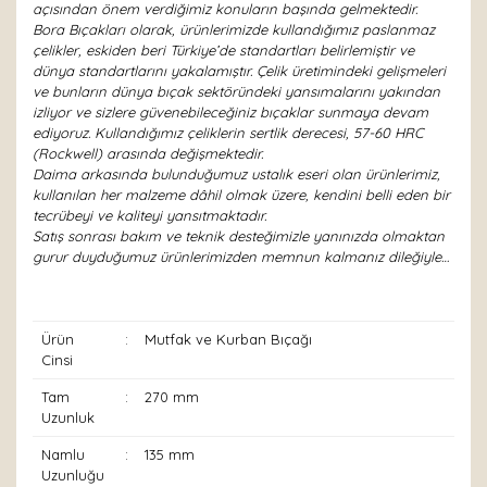
açısından önem verdiğimiz konuların başında gelmektedir.
Bora Bıçakları olarak, ürünlerimizde kullandığımız paslanmaz
çelikler, eskiden beri Türkiye’de standartları belirlemiştir ve
dünya standartlarını yakalamıştır. Çelik üretimindeki gelişmeleri
ve bunların dünya bıçak sektöründeki yansımalarını yakından
izliyor ve sizlere güvenebileceğiniz bıçaklar sunmaya devam
ediyoruz. Kullandığımız çeliklerin sertlik derecesi, 57-60 HRC
(Rockwell) arasında değişmektedir.
Daima arkasında bulunduğumuz ustalık eseri olan ürünlerimiz,
kullanılan her malzeme dâhil olmak üzere, kendini belli eden bir
tecrübeyi ve kaliteyi yansıtmaktadır.
Satış sonrası bakım ve teknik desteğimizle yanınızda olmaktan
gurur duyduğumuz ürünlerimizden memnun kalmanız dileğiyle…
Ürün
:
Mutfak ve Kurban Bıçağı
Cinsi
Tam
:
270 mm
Uzunluk
Namlu
:
135 mm
Uzunluğu