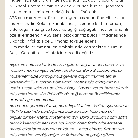
malzemeye çıkardık. Hijyen açısından çok daha sağlıklı olan
ABS saplı üretimlerimizi de ekledik. Ayrıca bunları yaparken
fiyatlarımızı elimizden geldiği kadar düşürdük.
ABS sap malzemesi özellikle hijyen açısından önemli bir sap
malzemesidir. Kolay yıkanabilmesi, üzerinde kir tutmaması,
elde kaydırmazlığı ve tutuş kolaylığı sağlayabilmesi en önemli
özelliklerindendir. ABS serisi bıçaklarımız bulaşık makinesinde
yıkanabilir fakat elde yıkmanızı tavsiye ederiz.
Tüm modellerimiz naylon ambalajında verilmektedir. Ömür
Boyu Garanti bu serimiz için geçerli değildir.
Bıçak ve çakı sektöründe uzun yıllara dayanan tecrübemiz ve
müşteri memnuniyeti odaklı felsefemiz, Bora Bıçakları olarak
müşterilerimizle kurduğumuz güvene dayalı ilişkinin temel
prensibidir. "Siz varsanız biz varız” mottosuyla çıktığımız bu
yolda, bıçak sektöründe Ömür Boyu Garanti veren firma olarak
müşterilerimizle sürdürülebilir bir bağ kurmak önceliklerimiz
arasında yer almaktadır.
Bu amaca yönelik olarak, Bora Bıçakları’nın üretim aşamasında
titizlikle üzerinde durduğumuz bazı konular hakkında sizi
bilgilendirmek isteriz. Müşterilerimizin, Bora Bıçakları’ndan satın
alarak kullandığı her ürün hakkında daha fazla bilgi edinerek
"kendi çıkarlarını koruma imkânına” sahip olması, firmamızın
müşterilerine verdiği değer ve ürünlerine duyduğu güven