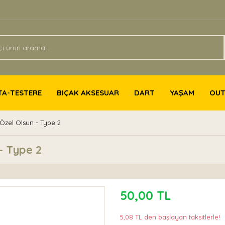
TA-TESTERE
BIÇAK AKSESUAR
DART
YAŞAM
OU
Özel Olsun - Type 2
- Type 2
50,00 TL
5,08 TL den başlayan taksitlerle!