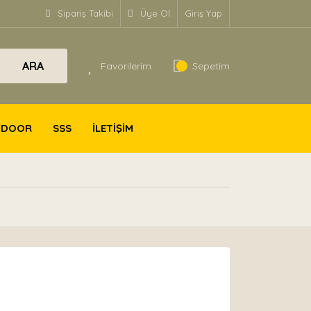
Sipariş Takibi
Üye Ol
Giriş Yap
ARA
Favorilerim
Sepetim
TDOOR
SSS
İLETİŞİM