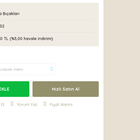
 Bıçakları
02
0 TL (%3,00 havale indirimi)
EKLE
Hızlı Satın Al
 Et
Yorum Yaz
Fiyat Alarmı