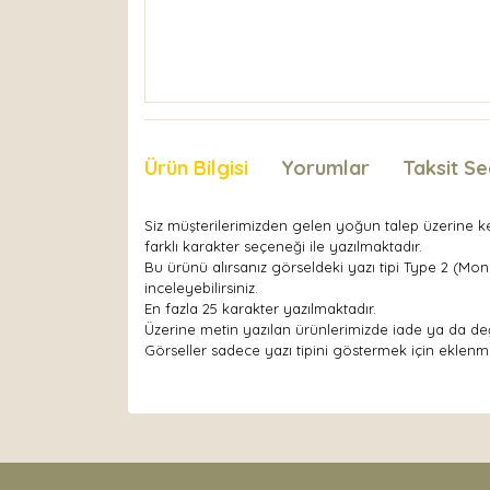
Ürün Bilgisi
Yorumlar
Taksit Se
Siz müşterilerimizden gelen yoğun talep üzerine ken
farklı karakter seçeneği ile yazılmaktadır.
Bu ürünü alırsanız görseldeki yazı tipi Type 2 (Mo
inceleyebilirsiniz.
En fazla 25 karakter yazılmaktadır.
Üzerine metin yazılan ürünlerimizde iade ya da değ
Görseller sadece yazı tipini göstermek için eklenmişt
Bu ürünün fiyat bilgisi, resim, ürün açıklamaları
Görüş ve önerileriniz için teşekkür ederiz.
Ürün resmi kalitesiz, bozuk veya görüntülenemiyor