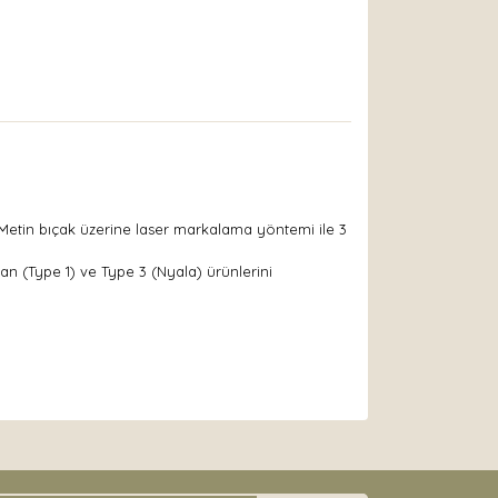
. Metin bıçak üzerine laser markalama yöntemi ile 3
an (Type 1) ve Type 3 (Nyala) ürünlerini
arak tarafımıza iletebilirsiniz.