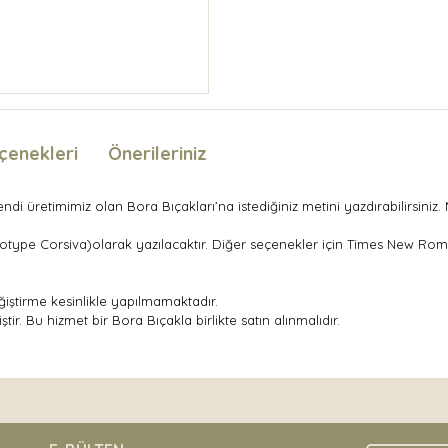
çenekleri
Önerileriniz
di üretimimiz olan Bora Bıçakları’na istediğiniz metini yazdırabilirsiniz
notype Corsiva)olarak yazılacaktır. Diğer seçenekler için Times New Rom
iştirme kesinlikle yapılmamaktadır.
ir. Bu hizmet bir Bora Bıçakla birlikte satın alınmalıdır.
nda ve diğer konularda yetersiz gördüğünüz noktaları öneri formunu kullan
Bu ürüne ilk yorumu siz yapın!
.