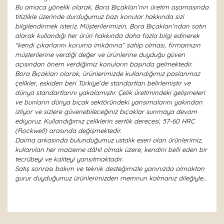
Bu amaca yönelik olarak, Bora Bıçakları’nın üretim aşamasında
titizlikle üzerinde durduğumuz bazı konular hakkında sizi
bilgilendirmek isteriz. Müşterilerimizin, Bora Bıçakları’ndan satın
alarak kullandığı her ürün hakkında daha fazla bilgi edinerek
"kendi çıkarlarını koruma imkânına” sahip olması, firmamızın
müşterilerine verdiği değer ve ürünlerine duyduğu güven
açısından önem verdiğimiz konuların başında gelmektedir.
Bora Bıçakları olarak, ürünlerimizde kullandığımız paslanmaz
çelikler, eskiden beri Türkiye’de standartları belirlemiştir ve
dünya standartlarını yakalamıştır. Çelik üretimindeki gelişmeleri
ve bunların dünya bıçak sektöründeki yansımalarını yakından
izliyor ve sizlere güvenebileceğiniz bıçaklar sunmaya devam
ediyoruz. Kullandığımız çeliklerin sertlik derecesi, 57-60 HRC
(Rockwell) arasında değişmektedir.
Daima arkasında bulunduğumuz ustalık eseri olan ürünlerimiz,
kullanılan her malzeme dâhil olmak üzere, kendini belli eden bir
tecrübeyi ve kaliteyi yansıtmaktadır.
Satış sonrası bakım ve teknik desteğimizle yanınızda olmaktan
gurur duyduğumuz ürünlerimizden memnun kalmanız dileğiyle…
Bu ürünün fiyat bilgisi, resim, ürün açıklamalarında ve
diğer konularda yetersiz gördüğünüz noktaları öneri
Bu ürüne ilk yorumu siz yapın!