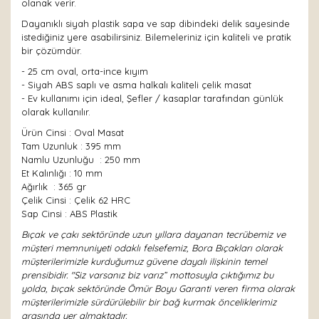
olanak verir.
Dayanıklı siyah plastik sapa ve sap dibindeki delik sayesinde
istediğiniz yere asabilirsiniz. Bilemeleriniz için kaliteli ve pratik
bir çözümdür.
- 25 cm oval, orta-ince kıyım
- Siyah ABS saplı ve asma halkalı kaliteli çelik masat
- Ev kullanımı için ideal, Şefler / kasaplar tarafından günlük
olarak kullanılır.
Ürün Cinsi : Oval Masat
Tam Uzunluk : 395 mm
Namlu Uzunluğu : 250 mm
Et Kalınlığı : 10 mm
Ağırlık : 365 gr
Çelik Cinsi : Çelik 62 HRC
Sap Cinsi : ABS Plastik
Bıçak ve çakı sektöründe uzun yıllara dayanan tecrübemiz ve
müşteri memnuniyeti odaklı felsefemiz, Bora Bıçakları olarak
müşterilerimizle kurduğumuz güvene dayalı ilişkinin temel
prensibidir. "Siz varsanız biz varız” mottosuyla çıktığımız bu
yolda, bıçak sektöründe Ömür Boyu Garanti veren firma olarak
müşterilerimizle sürdürülebilir bir bağ kurmak önceliklerimiz
arasında yer almaktadır.