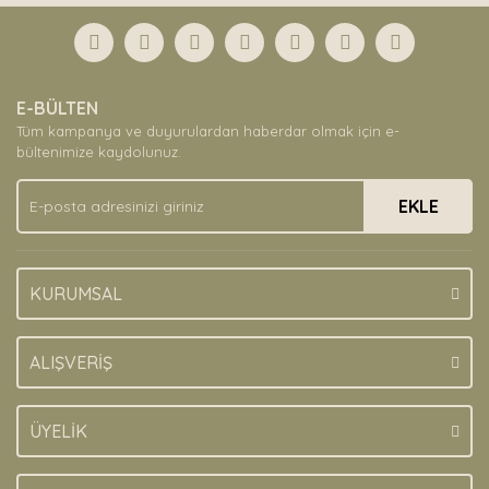
formunu kullanarak tarafımıza iletebilirsiniz.
Görüş ve önerileriniz için teşekkür ederiz.
Yorum Yaz
Ürün resmi kalitesiz, bozuk veya görüntülenemiyor.
E-BÜLTEN
Ürün açıklamasında eksik bilgiler bulunuyor.
Tüm kampanya ve duyurulardan haberdar olmak için e-
Ürün bilgilerinde hatalar bulunuyor.
bültenimize kaydolunuz.
Ürün fiyatı diğer sitelerden daha pahalı.
EKLE
Bu ürüne benzer farklı alternatifler olmalı.
KURUMSAL
Gönder
ALIŞVERİŞ
ÜYELİK