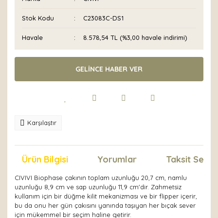
Stok Kodu
C23083C-DS1
Havale
8.578,54 TL (%3,00 havale indirimi)
GELİNCE HABER VER
Karşılaştır
Ürün Bilgisi
Yorumlar
Taksit Seçen
CIVIVI Biophase çakının toplam uzunluğu 20,7 cm, namlu
uzunluğu 8,9 cm ve sap uzunluğu 11,9 cm'dir. Zahmetsiz
kullanım için bir düğme kilit mekanizması ve bir flipper içerir,
bu da onu her gün çakısını yanında taşıyan her bıçak sever
için mükemmel bir seçim haline getirir.