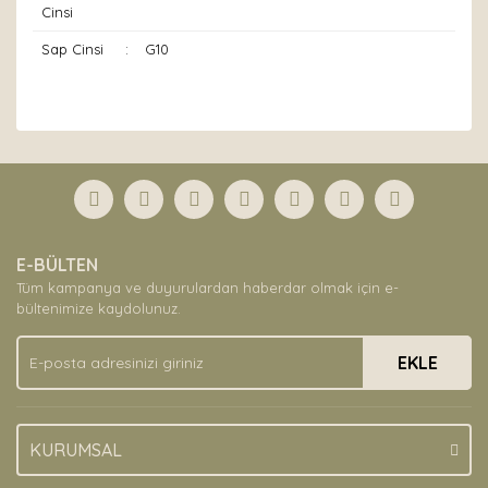
Cinsi
Sap Cinsi
:
G10
Bu ürünün fiyat bilgisi, resim, ürün açıklamalarında ve
diğer konularda yetersiz gördüğünüz noktaları öneri
Bu ürüne ilk yorumu siz yapın!
formunu kullanarak tarafımıza iletebilirsiniz.
Görüş ve önerileriniz için teşekkür ederiz.
Yorum Yaz
Ürün resmi kalitesiz, bozuk veya görüntülenemiyor.
E-BÜLTEN
Ürün açıklamasında eksik bilgiler bulunuyor.
Tüm kampanya ve duyurulardan haberdar olmak için e-
Ürün bilgilerinde hatalar bulunuyor.
bültenimize kaydolunuz.
Ürün fiyatı diğer sitelerden daha pahalı.
EKLE
Bu ürüne benzer farklı alternatifler olmalı.
KURUMSAL