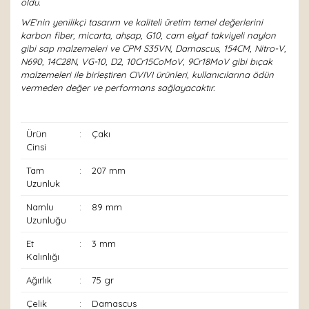
oldu.
WE'nin yenilikçi tasarım ve kaliteli üretim temel değerlerini
karbon fiber, micarta, ahşap, G10, cam elyaf takviyeli naylon
gibi sap malzemeleri ve CPM S35VN, Damascus, 154CM, Nitro-V,
N690, 14C28N, VG-10, D2, 10Cr15CoMoV, 9Cr18MoV gibi bıçak
malzemeleri ile birleştiren CIVIVI ürünleri, kullanıcılarına ödün
vermeden değer ve performans sağlayacaktır.
Ürün
:
Çakı
Cinsi
Tam
:
207 mm
Uzunluk
Namlu
:
89 mm
Uzunluğu
Et
:
3 mm
Kalınlığı
Ağırlık
:
75 gr
Çelik
:
Damascus