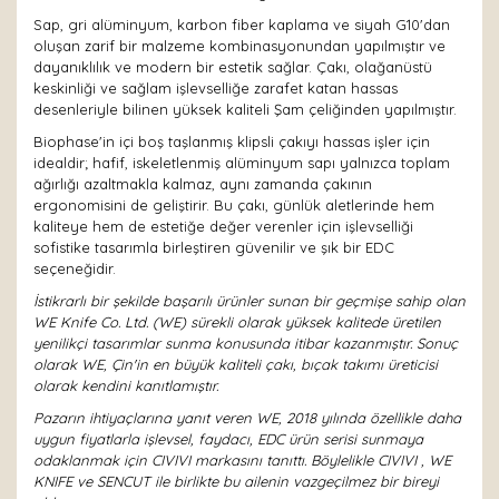
Sap, gri alüminyum, karbon fiber kaplama ve siyah G10'dan
oluşan zarif bir malzeme kombinasyonundan yapılmıştır ve
dayanıklılık ve modern bir estetik sağlar. Çakı, olağanüstü
keskinliği ve sağlam işlevselliğe zarafet katan hassas
desenleriyle bilinen yüksek kaliteli Şam çeliğinden yapılmıştır.
Biophase'in içi boş taşlanmış klipsli çakıyı hassas işler için
idealdir; hafif, iskeletlenmiş alüminyum sapı yalnızca toplam
ağırlığı azaltmakla kalmaz, aynı zamanda çakının
ergonomisini de geliştirir. Bu çakı, günlük aletlerinde hem
kaliteye hem de estetiğe değer verenler için işlevselliği
sofistike tasarımla birleştiren güvenilir ve şık bir EDC
seçeneğidir.
İstikrarlı bir şekilde başarılı ürünler sunan bir geçmişe sahip olan
WE Knife Co. Ltd. (WE) sürekli olarak yüksek kalitede üretilen
yenilikçi tasarımlar sunma konusunda itibar kazanmıştır. Sonuç
olarak WE, Çin'in en büyük kaliteli çakı, bıçak takımı üreticisi
olarak kendini kanıtlamıştır.
Pazarın ihtiyaçlarına yanıt veren WE, 2018 yılında özellikle daha
uygun fiyatlarla işlevsel, faydacı, EDC ürün serisi sunmaya
odaklanmak için CIVIVI markasını tanıttı. Böylelikle CIVIVI , WE
KNIFE ve SENCUT ile birlikte bu ailenin vazgeçilmez bir bireyi