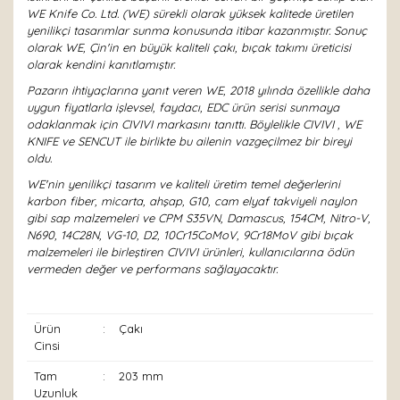
WE Knife Co. Ltd. (WE) sürekli olarak yüksek kalitede üretilen
yenilikçi tasarımlar sunma konusunda itibar kazanmıştır. Sonuç
olarak WE, Çin'in en büyük kaliteli çakı, bıçak takımı üreticisi
olarak kendini kanıtlamıştır.
Pazarın ihtiyaçlarına yanıt veren WE, 2018 yılında özellikle daha
uygun fiyatlarla işlevsel, faydacı, EDC ürün serisi sunmaya
odaklanmak için CIVIVI markasını tanıttı. Böylelikle CIVIVI , WE
KNIFE ve SENCUT ile birlikte bu ailenin vazgeçilmez bir bireyi
oldu.
WE'nin yenilikçi tasarım ve kaliteli üretim temel değerlerini
karbon fiber, micarta, ahşap, G10, cam elyaf takviyeli naylon
gibi sap malzemeleri ve CPM S35VN, Damascus, 154CM, Nitro-V,
N690, 14C28N, VG-10, D2, 10Cr15CoMoV, 9Cr18MoV gibi bıçak
malzemeleri ile birleştiren CIVIVI ürünleri, kullanıcılarına ödün
vermeden değer ve performans sağlayacaktır.
Ürün
:
Çakı
Cinsi
Tam
:
203 mm
Uzunluk