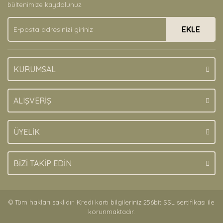
Ürün bilgilerinde hatalar bulunuyor.
bültenimize kaydolunuz.
Ürün fiyatı diğer sitelerden daha pahalı.
EKLE
Bu ürüne benzer farklı alternatifler olmalı.
KURUMSAL
Gönder
ALIŞVERİŞ
ÜYELİK
BİZİ TAKİP EDİN
© Tüm hakları saklıdır. Kredi kartı bilgileriniz 256bit SSL sertifikası ile
korunmaktadır.