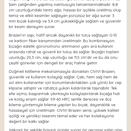
Şam çeliğinden yapılmış namlusuyla tamamlanmaktadır. 8,8
cm uzunluğundaki tanto ağzı, hassas bir işçilikle üretilmiş olup
temiz ve etkili kesimler sağlayan pürüzsüz bir ağız sunar. 3
mm bıçak kalınlığı ve 3,4 cm yüksekliğiyle sağlam ve güvenilir
bir kesim deneyimi sunar.
Brazen'ın sapı, hafif ancak dayanıklı bir tutuş sağlayan G-10
ve karbon fiber karışımından üretilmiştir. Bu kombinasyon,
bıçağın estetik görünümünü artırmanın yanı sıra kullanım
sırasında rahat ve güvenli bir tutuş da sağlar. Bıçağın toplam
uzunluğu 20,3 cm, sap uzunluğu ise 11,5 cm'dir ve bu da onu
çeşitli görevler için dengeli bir araç haline getirir.
Düğmeli kilitleme mekanizmasıyla donatılan CIVIVI Brazen,
güvenlik ve kullanım kolaylığı sağlar. Çakı, hem sağ hem de
sol elini kullananlar için konumlandırılabilen çok yönlü bir cep
klipsine sahiptir ve rahatça yukarı kaldırılarak taşınabilir. Tek
elle açma, başparmak çıkıntısıyla kolaylaştırılarak bıçağa hızlı
ve kolay erişim sağlar. 59-60 HRC sertlik derecesi ve düz
bileme yöntemiyle bileme yapılan bu bıçak, dayanıklılık ve
hassasiyet için üretilmiştir. CIVIVI Brazen serisi, yüksek kaliteli
işçiliği ve yenilikçi tasarımı temsil eder ve her koleksiyona
değerli bir katkı sağlar.
İstikrarlı bir şekilde başarılı ürünler sunan bir geçmişe sahip olan