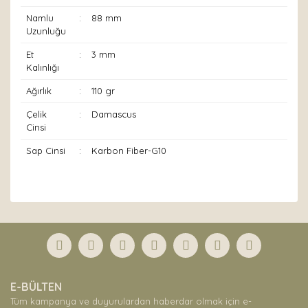
Namlu
:
88 mm
Uzunluğu
Et
:
3 mm
Kalınlığı
Ağırlık
:
110 gr
Çelik
:
Damascus
Cinsi
Sap Cinsi
:
Karbon Fiber-G10
Bu ürünün fiyat bilgisi, resim, ürün açıklamalarında ve
diğer konularda yetersiz gördüğünüz noktaları öneri
Bu ürüne ilk yorumu siz yapın!
formunu kullanarak tarafımıza iletebilirsiniz.
Görüş ve önerileriniz için teşekkür ederiz.
Yorum Yaz
Ürün resmi kalitesiz, bozuk veya görüntülenemiyor.
E-BÜLTEN
Ürün açıklamasında eksik bilgiler bulunuyor.
Tüm kampanya ve duyurulardan haberdar olmak için e-