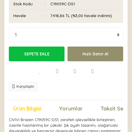
Stok Kodu
C19059C-DS1
Havale
7.418,86 TL (%3,00 havale indirimi)
SEPETE EKLE
Hızlı Satın Al
Karşılaştır
Ürün Bilgisi
Yorumlar
Taksit Seçen
CIVIVI Brazen C19059C-DS1, zarafeti işlevsellikle birleştiren,
özenle hazırlanmış bir çakıdır. Şık siyah tasarımı, olağanüstü
dayanıklılığı ve benzersiz deseniyle bilinen çarpıcı paslanmaz