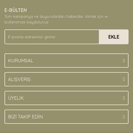
Ürün resmi kalitesiz, bozuk veya görüntülenemiyor.
E-BÜLTEN
Ürün açıklamasında eksik bilgiler bulunuyor.
Tüm kampanya ve duyurulardan haberdar olmak için e-
Ürün bilgilerinde hatalar bulunuyor.
bültenimize kaydolunuz.
Ürün fiyatı diğer sitelerden daha pahalı.
EKLE
Bu ürüne benzer farklı alternatifler olmalı.
KURUMSAL
Gönder
ALIŞVERİŞ
ÜYELİK
BİZİ TAKİP EDİN