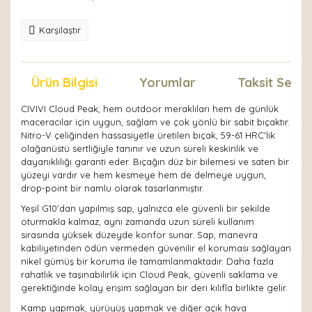
Karşılaştır
Ürün Bilgisi
Yorumlar
Taksit Seçen
CIVIVI Cloud Peak, hem outdoor meraklıları hem de günlük
maceracılar için uygun, sağlam ve çok yönlü bir sabit bıçaktır.
Nitro-V çeliğinden hassasiyetle üretilen bıçak, 59-61 HRC'lik
olağanüstü sertliğiyle tanınır ve uzun süreli keskinlik ve
dayanıklılığı garanti eder. Bıçağın düz bir bilemesi ve saten bir
yüzeyi vardır ve hem kesmeye hem de delmeye uygun,
drop-point bir namlu olarak tasarlanmıştır.
Yeşil G10'dan yapılmış sap, yalnızca ele güvenli bir şekilde
oturmakla kalmaz, aynı zamanda uzun süreli kullanım
sırasında yüksek düzeyde konfor sunar. Sap, manevra
kabiliyetinden ödün vermeden güvenilir el koruması sağlayan
nikel gümüş bir koruma ile tamamlanmaktadır. Daha fazla
rahatlık ve taşınabilirlik için Cloud Peak, güvenli saklama ve
gerektiğinde kolay erişim sağlayan bir deri kılıfla birlikte gelir.
Kamp yapmak, yürüyüş yapmak ve diğer açık hava