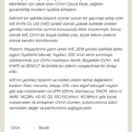
etkinlikleri için ideal olan CIVIVI Cloud Peak, sağlam
güvenilirliği modern işçilikle birleştirir.
İstikrarlı bir şekilde başarılı ürünler sunan bir geçmişe sahip olan
WE Knife Co. Ltd. (WE) sürekli olarak yüksek kalitede üretilen
yenilikçi tasarımlar sunma konusunda itibar kazanmıştır. Sonuç
olarak WE, Çin'in en büyük kaliteli çakı, bıçak takımı üreticisi
olarak kendini kanıtlamıştır.
Pazarın ihtiyaçlarına yanıt veren WE, 2018 yılında özellikle daha
uygun fiyatlarla işlevsel, faydacı, EDC ürün serisi sunmaya
odaklanmak için CIVIVI markasını tanıttı. Böylelikle CIVIVI , WE
KNIFE ve SENCUT ile birlikte bu ailenin vazgeçilmez bir bireyi
oldu.
WE'nin yenilikçi tasarım ve kaliteli üretim temel değerlerini
karbon fiber, micarta, ahşap, G10, cam elyaf takviyeli naylon
gibi sap malzemeleri ve CPM S35VN, Damascus, 154CM, Nitro-V,
N690, 14C28N, VG-10, D2, 10Cr15CoMoV, 9Cr18MoV gibi bıçak
malzemeleri ile birleştiren CIVIVI ürünleri, kullanıcılarına ödün
vermeden değer ve performans sağlayacaktır.
Ürün
:
Bıçak