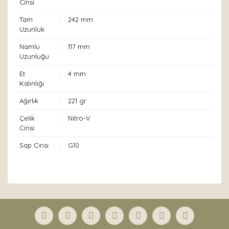
Cinsi
Tam
:
242 mm
Uzunluk
Namlu
:
117 mm
Uzunluğu
Et
:
4 mm
Kalınlığı
Ağırlık
:
221 gr
Çelik
:
Nitro-V
Cinsi
Sap Cinsi
:
G10
Bu ürünün fiyat bilgisi, resim, ürün açıklamalarında ve
diğer konularda yetersiz gördüğünüz noktaları öneri
Bu ürüne ilk yorumu siz yapın!
formunu kullanarak tarafımıza iletebilirsiniz.
Görüş ve önerileriniz için teşekkür ederiz.
Yorum Yaz