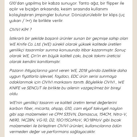
G10'dan yapılmış bir kabza sunuyor. Tanto ağız, bir flipper ile
açılır ve bıçağın arkasında, kesim sırasında kullanımı
kolaylaştıran jimpingler bulunur. Dönüştürülebilir bir klips (uç
yukarı / l+r) ile birlikte verilir.
CIVIVI KİM ?
İstikrarlı bir şekilde başarılı ürünler sunan bir geçmişe sahip olan
WE Knife Co. Ltd. (WE) sürekli olarak yüksek kalitede üretilen
yenilikçi tasarımlar sunma konusunda itibar kazanmıştır. Sonuç
olarak WE, Çin'in en büyük kaliteli çakı, bıçak takımı üreticisi
olarak kendini kanıtlamıştır.
Pazarın ihtiyaçlarına yanıt veren WE, 2018 yılında özellikle daha
uygun fiyatlarla işlevsel, faydacı, EDC ürün serisi sunmaya
odaklanmak için CIVIVI markasını tanıttı. Böylelikle CIVIVI , WE
KNIFE ve SENCUT ile birlikte bu ailenin vazgeçilmez bir bireyi
oldu.
WE'nin yenilikçi tasarım ve kaliteli üretim temel değerlerini
karbon fiber, micarta, ahşap, G10, cam elyaf takviyeli naylon
gibi sap malzemeleri ve CPM S35VN, Damascus, 154CM, Nitro-V,
N690, 14C28N, VG-10, D2, 10Cr15CoMoV, 9Cr18MoV gibi bıçak
malzemeleri ile birleştiren CIVIVI ürünleri, kullanıcılarına ödün
vermeden değer ve performans sağlayacaktır.