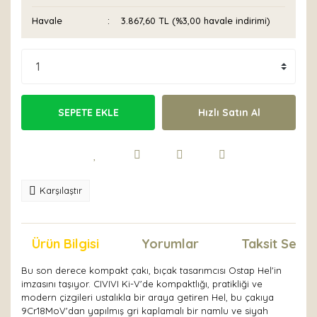
Havale
3.867,60 TL (%3,00 havale indirimi)
SEPETE EKLE
Hızlı Satın Al
Karşılaştır
Ürün Bilgisi
Yorumlar
Taksit Seçen
Bu son derece kompakt çakı, bıçak tasarımcısı Ostap Hel'in
imzasını taşıyor. CIVIVI Ki-V'de kompaktlığı, pratikliği ve
modern çizgileri ustalıkla bir araya getiren Hel, bu çakıya
9Cr18MoV'dan yapılmış gri kaplamalı bir namlu ve siyah