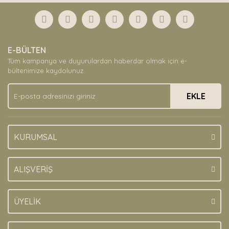
formunu kullanarak tarafımıza iletebilirsiniz.
Görüş ve önerileriniz için teşekkür ederiz.
Yorum Yaz
Ürün resmi kalitesiz, bozuk veya görüntülenemiyor.
E-BÜLTEN
Ürün açıklamasında eksik bilgiler bulunuyor.
Tüm kampanya ve duyurulardan haberdar olmak için e-
Ürün bilgilerinde hatalar bulunuyor.
bültenimize kaydolunuz.
Ürün fiyatı diğer sitelerden daha pahalı.
EKLE
Bu ürüne benzer farklı alternatifler olmalı.
KURUMSAL
Gönder
ALIŞVERİŞ
ÜYELİK