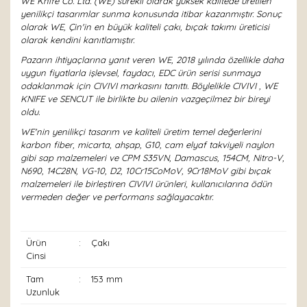
WE Knife Co. Ltd. (WE) sürekli olarak yüksek kalitede üretilen
yenilikçi tasarımlar sunma konusunda itibar kazanmıştır. Sonuç
olarak WE, Çin'in en büyük kaliteli çakı, bıçak takımı üreticisi
olarak kendini kanıtlamıştır.
Pazarın ihtiyaçlarına yanıt veren WE, 2018 yılında özellikle daha
uygun fiyatlarla işlevsel, faydacı, EDC ürün serisi sunmaya
odaklanmak için CIVIVI markasını tanıttı. Böylelikle CIVIVI , WE
KNIFE ve SENCUT ile birlikte bu ailenin vazgeçilmez bir bireyi
oldu.
WE'nin yenilikçi tasarım ve kaliteli üretim temel değerlerini
karbon fiber, micarta, ahşap, G10, cam elyaf takviyeli naylon
gibi sap malzemeleri ve CPM S35VN, Damascus, 154CM, Nitro-V,
N690, 14C28N, VG-10, D2, 10Cr15CoMoV, 9Cr18MoV gibi bıçak
malzemeleri ile birleştiren CIVIVI ürünleri, kullanıcılarına ödün
vermeden değer ve performans sağlayacaktır.
Ürün
:
Çakı
Cinsi
Tam
:
153 mm
Uzunluk