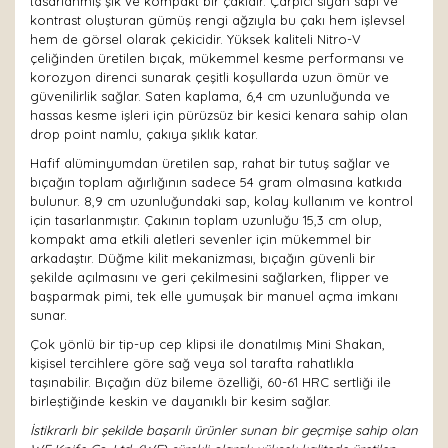
tasarlanmış şık ve kompakt bir çakıdır. Çarpıcı siyah sapı ve
kontrast oluşturan gümüş rengi ağzıyla bu çakı hem işlevsel
hem de görsel olarak çekicidir. Yüksek kaliteli Nitro-V
çeliğinden üretilen bıçak, mükemmel kesme performansı ve
korozyon direnci sunarak çeşitli koşullarda uzun ömür ve
güvenilirlik sağlar. Saten kaplama, 6,4 cm uzunluğunda ve
hassas kesme işleri için pürüzsüz bir kesici kenara sahip olan
drop point namlu, çakıya şıklık katar.
Hafif alüminyumdan üretilen sap, rahat bir tutuş sağlar ve
bıçağın toplam ağırlığının sadece 54 gram olmasına katkıda
bulunur. 8,9 cm uzunluğundaki sap, kolay kullanım ve kontrol
için tasarlanmıştır. Çakının toplam uzunluğu 15,3 cm olup,
kompakt ama etkili aletleri sevenler için mükemmel bir
arkadaştır. Düğme kilit mekanizması, bıçağın güvenli bir
şekilde açılmasını ve geri çekilmesini sağlarken, flipper ve
başparmak pimi, tek elle yumuşak bir manuel açma imkanı
sunar.
Çok yönlü bir tip-up cep klipsi ile donatılmış Mini Shakan,
kişisel tercihlere göre sağ veya sol tarafta rahatlıkla
taşınabilir. Bıçağın düz bileme özelliği, 60-61 HRC sertliği ile
birleştiğinde keskin ve dayanıklı bir kesim sağlar.
İstikrarlı bir şekilde başarılı ürünler sunan bir geçmişe sahip olan