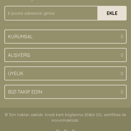
Ürün fiyatı diğer sitelerden daha pahalı.
EKLE
Bu ürüne benzer farklı alternatifler olmalı.
KURUMSAL
Gönder
ALIŞVERİŞ
ÜYELİK
BİZİ TAKİP EDİN
© Tüm hakları saklıdır. Kredi kartı bilgileriniz 256bit SSL sertifikası ile
korunmaktadır.