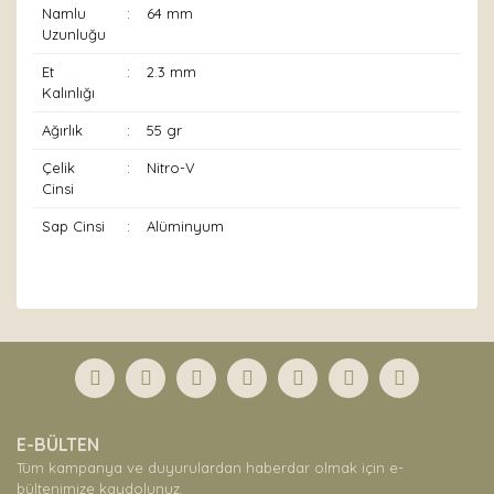
Namlu
:
64 mm
Uzunluğu
Et
:
2.3 mm
Kalınlığı
Ağırlık
:
55 gr
Çelik
:
Nitro-V
Cinsi
Sap Cinsi
:
Alüminyum
Bu ürünün fiyat bilgisi, resim, ürün açıklamalarında ve
diğer konularda yetersiz gördüğünüz noktaları öneri
Bu ürüne ilk yorumu siz yapın!
formunu kullanarak tarafımıza iletebilirsiniz.
Görüş ve önerileriniz için teşekkür ederiz.
Yorum Yaz
Ürün resmi kalitesiz, bozuk veya görüntülenemiyor.
E-BÜLTEN
Ürün açıklamasında eksik bilgiler bulunuyor.
Tüm kampanya ve duyurulardan haberdar olmak için e-
Ürün bilgilerinde hatalar bulunuyor.
bültenimize kaydolunuz.