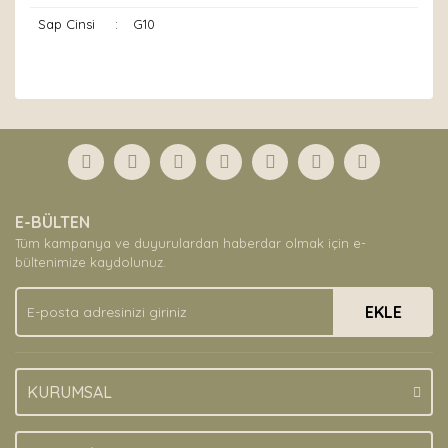
Sap Cinsi
:
G10
Bu ürünün fiyat bilgisi, resim, ürün açıklamalarında ve
diğer konularda yetersiz gördüğünüz noktaları öneri
Bu ürüne ilk yorumu siz yapın!
formunu kullanarak tarafımıza iletebilirsiniz.
Görüş ve önerileriniz için teşekkür ederiz.
Yorum Yaz
Ürün resmi kalitesiz, bozuk veya görüntülenemiyor.
E-BÜLTEN
Ürün açıklamasında eksik bilgiler bulunuyor.
Tüm kampanya ve duyurulardan haberdar olmak için e-
Ürün bilgilerinde hatalar bulunuyor.
bültenimize kaydolunuz.
Ürün fiyatı diğer sitelerden daha pahalı.
EKLE
Bu ürüne benzer farklı alternatifler olmalı.
KURUMSAL
Gönder