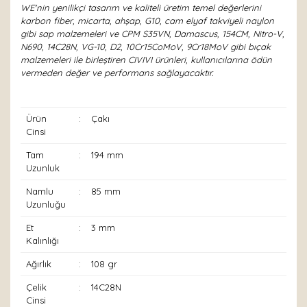
WE'nin yenilikçi tasarım ve kaliteli üretim temel değerlerini
karbon fiber, micarta, ahşap, G10, cam elyaf takviyeli naylon
gibi sap malzemeleri ve CPM S35VN, Damascus, 154CM, Nitro-V,
N690, 14C28N, VG-10, D2, 10Cr15CoMoV, 9Cr18MoV gibi bıçak
malzemeleri ile birleştiren CIVIVI ürünleri, kullanıcılarına ödün
vermeden değer ve performans sağlayacaktır.
Ürün
:
Çakı
Cinsi
Tam
:
194 mm
Uzunluk
Namlu
:
85 mm
Uzunluğu
Et
:
3 mm
Kalınlığı
Ağırlık
:
108 gr
Çelik
:
14C28N
Cinsi