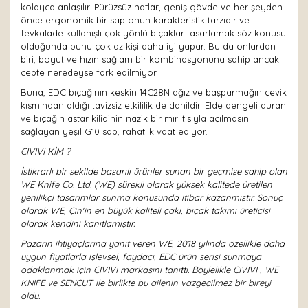
kolayca anlaşılır. Pürüzsüz hatlar, geniş gövde ve her şeyden
önce ergonomik bir sap onun karakteristik tarzıdır ve
fevkalade kullanışlı çok yönlü bıçaklar tasarlamak söz konusu
olduğunda bunu çok az kişi daha iyi yapar. Bu da onlardan
biri, boyut ve hızın sağlam bir kombinasyonuna sahip ancak
cepte neredeyse fark edilmiyor.
Buna, EDC bıçağının keskin 14C28N ağız ve başparmağın çevik
kısmından aldığı tavizsiz etkililik de dahildir. Elde dengeli duran
ve bıçağın astar kilidinin nazik bir mırıltısıyla açılmasını
sağlayan yeşil G10 sap, rahatlık vaat ediyor.
CIVIVI KİM ?
İstikrarlı bir şekilde başarılı ürünler sunan bir geçmişe sahip olan
WE Knife Co. Ltd. (WE) sürekli olarak yüksek kalitede üretilen
yenilikçi tasarımlar sunma konusunda itibar kazanmıştır. Sonuç
olarak WE, Çin'in en büyük kaliteli çakı, bıçak takımı üreticisi
olarak kendini kanıtlamıştır.
Pazarın ihtiyaçlarına yanıt veren WE, 2018 yılında özellikle daha
uygun fiyatlarla işlevsel, faydacı, EDC ürün serisi sunmaya
odaklanmak için CIVIVI markasını tanıttı. Böylelikle CIVIVI , WE
KNIFE ve SENCUT ile birlikte bu ailenin vazgeçilmez bir bireyi
oldu.