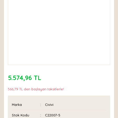
5.574,96 TL
566,79 TL den başlayan taksitlerle!
Marka
Civivi
Stok Kodu
C22007-5