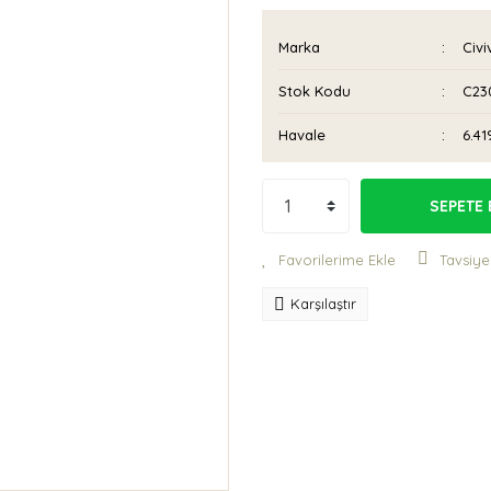
Marka
Civi
Stok Kodu
C23
Havale
6.41
SEPETE 
Tavsiye
Karşılaştır