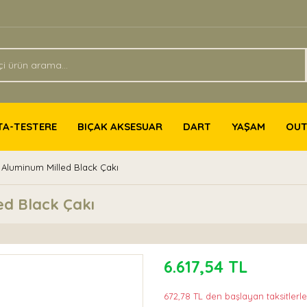
TA-TESTERE
BIÇAK AKSESUAR
DART
YAŞAM
OU
 Aluminum Milled Black Çakı
ed Black Çakı
6.617,54 TL
672,78 TL den başlayan taksitlerle