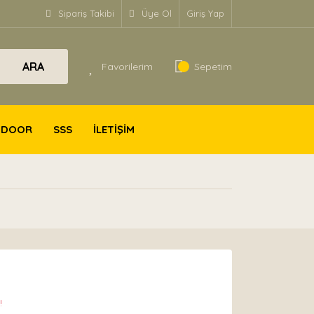
Sipariş Takibi
Üye Ol
Giriş Yap
ARA
Favorilerim
Sepetim
TDOOR
SSS
İLETİŞİM
!