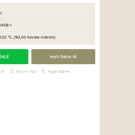
vi
040B-1
9,02 TL (%3,00 havale indirimi)
EKLE
Hızlı Satın Al
 Et
Yorum Yaz
Fiyat Alarmı