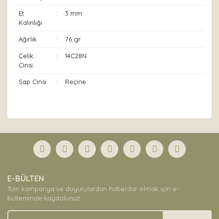
Et
:
3 mm
Kalınlığı
Ağırlık
:
76 gr
Çelik
:
14C28N
Cinsi
Sap Cinsi
:
Reçine
Bu ürünün fiyat bilgisi, resim, ürün açıklamalarında ve
diğer konularda yetersiz gördüğünüz noktaları öneri
Bu ürüne ilk yorumu siz yapın!
formunu kullanarak tarafımıza iletebilirsiniz.
Görüş ve önerileriniz için teşekkür ederiz.
Yorum Yaz
Ürün resmi kalitesiz, bozuk veya görüntülenemiyor.
E-BÜLTEN
Ürün açıklamasında eksik bilgiler bulunuyor.
Tüm kampanya ve duyurulardan haberdar olmak için e-
Ürün bilgilerinde hatalar bulunuyor.
bültenimize kaydolunuz.
Ürün fiyatı diğer sitelerden daha pahalı.