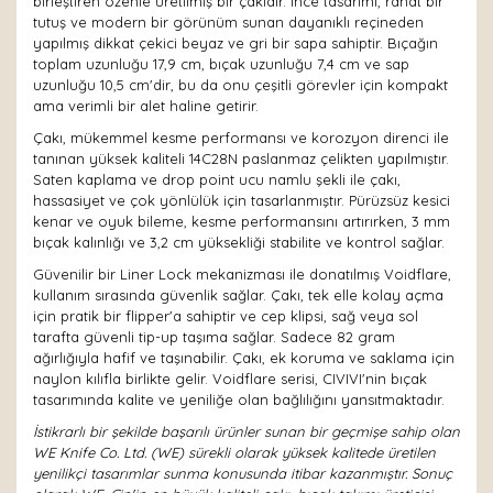
birleştiren özenle üretilmiş bir çakıdır. İnce tasarımı, rahat bir
tutuş ve modern bir görünüm sunan dayanıklı reçineden
yapılmış dikkat çekici beyaz ve gri bir sapa sahiptir. Bıçağın
toplam uzunluğu 17,9 cm, bıçak uzunluğu 7,4 cm ve sap
uzunluğu 10,5 cm'dir, bu da onu çeşitli görevler için kompakt
ama verimli bir alet haline getirir.
Çakı, mükemmel kesme performansı ve korozyon direnci ile
tanınan yüksek kaliteli 14C28N paslanmaz çelikten yapılmıştır.
Saten kaplama ve drop point ucu namlu şekli ile çakı,
hassasiyet ve çok yönlülük için tasarlanmıştır. Pürüzsüz kesici
kenar ve oyuk bileme, kesme performansını artırırken, 3 mm
bıçak kalınlığı ve 3,2 cm yüksekliği stabilite ve kontrol sağlar.
Güvenilir bir Liner Lock mekanizması ile donatılmış Voidflare,
kullanım sırasında güvenlik sağlar. Çakı, tek elle kolay açma
için pratik bir flipper'a sahiptir ve cep klipsi, sağ veya sol
tarafta güvenli tip-up taşıma sağlar. Sadece 82 gram
ağırlığıyla hafif ve taşınabilir. Çakı, ek koruma ve saklama için
naylon kılıfla birlikte gelir. Voidflare serisi, CIVIVI'nin bıçak
tasarımında kalite ve yeniliğe olan bağlılığını yansıtmaktadır.
İstikrarlı bir şekilde başarılı ürünler sunan bir geçmişe sahip olan
WE Knife Co. Ltd. (WE) sürekli olarak yüksek kalitede üretilen
yenilikçi tasarımlar sunma konusunda itibar kazanmıştır. Sonuç