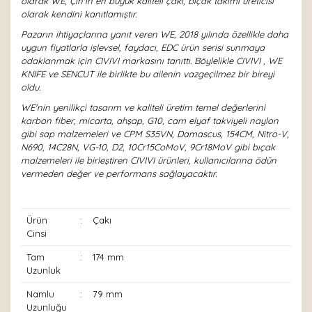
olarak WE, Çin'in en büyük kaliteli çakı, bıçak takımı üreticisi
olarak kendini kanıtlamıştır.
Pazarın ihtiyaçlarına yanıt veren WE, 2018 yılında özellikle daha
uygun fiyatlarla işlevsel, faydacı, EDC ürün serisi sunmaya
odaklanmak için CIVIVI markasını tanıttı. Böylelikle CIVIVI , WE
KNIFE ve SENCUT ile birlikte bu ailenin vazgeçilmez bir bireyi
oldu.
WE'nin yenilikçi tasarım ve kaliteli üretim temel değerlerini
karbon fiber, micarta, ahşap, G10, cam elyaf takviyeli naylon
gibi sap malzemeleri ve CPM S35VN, Damascus, 154CM, Nitro-V,
N690, 14C28N, VG-10, D2, 10Cr15CoMoV, 9Cr18MoV gibi bıçak
malzemeleri ile birleştiren CIVIVI ürünleri, kullanıcılarına ödün
vermeden değer ve performans sağlayacaktır.
Ürün
:
Çakı
Cinsi
Tam
:
174 mm
Uzunluk
Namlu
:
79 mm
Uzunluğu