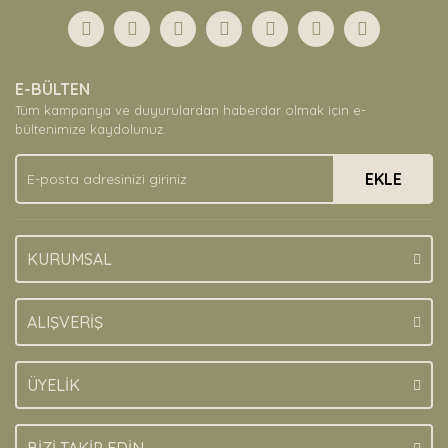
Görüş ve önerileriniz için teşekkür ederiz.
Yorum Yaz
Ürün resmi kalitesiz, bozuk veya görüntülenemiyor.
E-BÜLTEN
Ürün açıklamasında eksik bilgiler bulunuyor.
Tüm kampanya ve duyurulardan haberdar olmak için e-
Ürün bilgilerinde hatalar bulunuyor.
bültenimize kaydolunuz.
Ürün fiyatı diğer sitelerden daha pahalı.
EKLE
Bu ürüne benzer farklı alternatifler olmalı.
KURUMSAL
Gönder
ALIŞVERİŞ
ÜYELİK