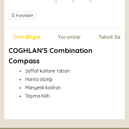
Karşılaştır
Ürün Bilgisi
Yorumlar
Taksit Seçen
COGHLAN'S Combination
Compass
Şeffaf katlanır taban
Harita ölçeği
Manyetik kadran
Taşıma Kılıfı
Bu ürünün fiyat bilgisi, resim, ürün açıklamalarında ve
diğer konularda yetersiz gördüğünüz noktaları öneri
Bu ürüne ilk yorumu siz yapın!
formunu kullanarak tarafımıza iletebilirsiniz.