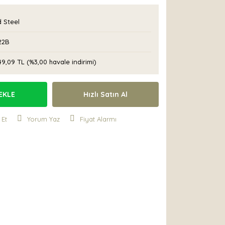
 Steel
22B
49,09 TL (%3,00 havale indirimi)
EKLE
Hızlı Satın Al
 Et
Yorum Yaz
Fiyat Alarmı