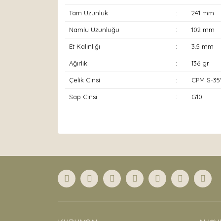
Tam Uzunluk
:
241 mm
Namlu Uzunluğu
:
102 mm
Et Kalınlığı
:
3.5 mm
Ağırlık
:
136 gr
Çelik Cinsi
:
CPM S-3
Sap Cinsi
:
G10
Bu ürünün fiyat bilgisi, resim, ürün açıklamaları
Görüş ve önerileriniz için teşekkür ederiz.
Ürün resmi kalitesiz, bozuk veya görüntülenemiyor
Ürün açıklamasında eksik bilgiler bulunuyor.
Ürün bilgilerinde hatalar bulunuyor.
Ürün fiyatı diğer sitelerden daha pahalı.
Bu ürüne benzer farklı alternatifler olmalı.