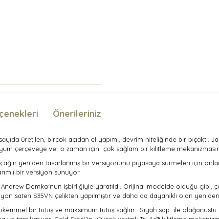
çenekleri
Önerileriniz
lı sayıda üretilen, birçok açıdan el yapımı, devrim niteliğinde bir bıçaktı. 
itanyum çerçeveye ve o zaman için çok sağlam bir kilitleme mekanizmasın
çağın yeniden tasarlanmış bir versiyonunu piyasaya sürmeleri için onlara
arımlı bir versiyon sunuyor.
 Andrew Demko'nun işbirliğiyle yaratıldı. Orijinal modelde olduğu gibi, ç
iyon saten S35VN çelikten yapılmıştır ve daha da dayanıklı olan yeniden 
ükemmel bir tutuş ve maksimum tutuş sağlar. Siyah sap ile olağanüstü 