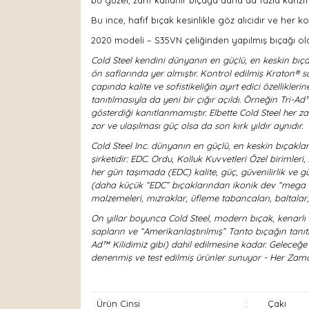
bu güzel, zarif katlanır bıçağa daha da fazla karizm
Bu ince, hafif bıçak kesinlikle göz alıcıdır ve her 
2020 modeli – S35VN çeliğinden yapılmış bıçağı ola
Cold Steel kendini dünyanın en güçlü, en keskin bıçak
ön saflarında yer almıştır. Kontrol edilmiş Kraton® sa
çapında kalite ve sofistikeliğin ayırt edici özellikler
tanıtılmasıyla da yeni bir çığır açıldı. Örneğin Tri-
gösterdiği kanıtlanmamıştır. Elbette Cold Steel her
zor ve ulaşılması güç olsa da son kırk yıldır aynıdır.
Cold Steel Inc. dünyanın en güçlü, en keskin bıçakları
şirketidir: EDC. Ordu, Kolluk Kuvvetleri Özel birimle
her gün taşımada (EDC) kalite, güç, güvenilirlik ve güve
(daha küçük “EDC” bıçaklarından ikonik dev “mega katlay
malzemeleri, mızraklar, üfleme tabancaları, baltalar,
On yıllar boyunca Cold Steel, modern bıçak, kenarlı 
sapların ve “Amerikanlaştırılmış” Tanto bıçağın tanıtı
Ad™ Kilidimiz gibi) dahil edilmesine kadar. Geleceğ
denenmiş ve test edilmiş ürünler sunuyor - Her Zama
Ürün Cinsi
:
Çakı