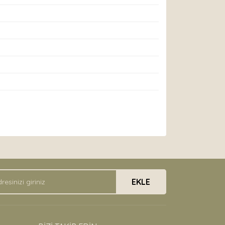
arak tarafımıza iletebilirsiniz.
EKLE