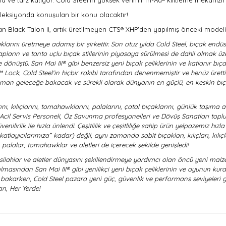
a ve tarz katıyor. Cold Steel'in yüksek verimli Tri-Ad® kilitleme mekanizm
koleksiyonda konuşulan bir konu olacaktır!
n Black Talon II, artık üretilmeyen CTS® XHP'den yapılmış önceki modelin
larını üretmeye adamış bir şirkettir. Son otuz yılda Cold Steel, bıçak endü
pların ve tanto uçlu bıçak stillerinin piyasaya sürülmesi de dahil olmak üzere
ine dönüştü. San Mai III® gibi benzersiz yeni bıçak çeliklerinin ve katlanır bı
Ad™ Lock, Cold Steel'in hiçbir rakibi tarafından denenmemiştir ve henüz üret
 zaman geleceğe bakacak ve sürekli olarak dünyanın en güçlü, en keskin bıç
nı, kılıçlarını, tomahawklarını, palalarını, çatal bıçaklarını, günlük taşıma
ri, Acil Servis Personeli, Öz Savunma profesyonelleri ve Dövüş Sanatları top
nilirlik ile hızla ünlendi. Çeşitlilik ve çeşitliliğe sahip ürün yelpazemiz hız
ıcılarımıza” kadar) değil, aynı zamanda sabit bıçakları, kılıçları, kılıçları,
 palalar, tomahawklar ve aletleri de içerecek şekilde genişledi!
silahlar ve aletler dünyasını şekillendirmeye yardımcı olan öncü yeni mal
lmasından San Mai III® gibi yenilikçi yeni bıçak çeliklerinin ve oyunun kural
e bakarken, Cold Steel pazara yeni güç, güvenlik ve performans seviyeleri
n, Her Yerde!