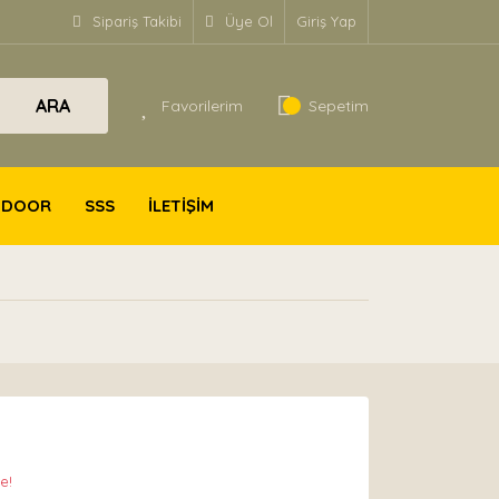
Sipariş Takibi
Üye Ol
Giriş Yap
ARA
Favorilerim
Sepetim
TDOOR
SSS
İLETİŞİM
e!