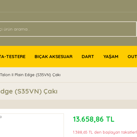
TA-TESTERE
BIÇAK AKSESUAR
DART
YAŞAM
OU
Talon II Plain Edge (S35VN) Çakı
 Edge (S35VN) Çakı
13.658,86 TL
1.388,65 TL den başlayan taksitlerl