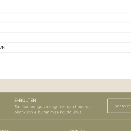
5VN
nda ve diğer konularda yetersiz gördüğünüz noktaları öneri formunu kullan
Bu ürüne ilk yorumu siz yapın!
.
E-BÜLTEN
Yorum Yaz
Tüm kampanya ve duyurulardan haberdar
olmak için e-bültenimize kaydolunuz.