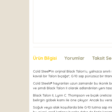
Ürün Bilgisi
Yorumlar
Taksit Se
Cold Steel®'in orijinal Black Talon'u, yalnızca sınır
kavisli bir Talon bıçağa*, G-10 sap pürüzsüz bir t
Cold Steels® hayranları uzun zamandır bu ikonik bı
ve şimdi Black Talon II olarak adlandırılan yeni tas
Black Talon II, Lynn C. Thompson ve bıçak üreticisi
belirgin göbek kısmı ile öne çıkıyor. Ancak bu vers
Soğuk veya ıslak koşullarda bile G-10 tutma sap m