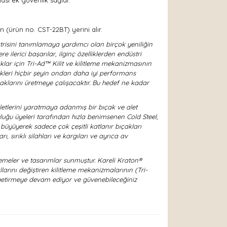
ası ek güvenlik sağlar.
 (ürün no. CST-22BT) yerini alır.
strisini tanımlamaya yardımcı olan birçok yeniliğin
 ilerici başarılar, ilginç özelliklerden endüstri
çaklar için Tri-Ad™ Kilit ve kilitleme mekanizmasının
tikleri hiçbir şeyin ondan daha iyi performans
aklarını üretmeye çalışacaktır. Bu hedef ne kadar
 aletlerini yaratmaya adanmış bir bıçak ve alet
luluğu üyeleri tarafından hızla benimsenen Cold Steel,
la büyüyerek sadece çok çeşitli katlanır bıçakları
 sırıklı silahları ve kargıları ve ayrıca av
zemeler ve tasarımlar sunmuştur. Kareli Kraton®
larını değiştiren kilitleme mekanizmalarının (Tri-
 getirmeye devam ediyor ve güvenebileceğiniz