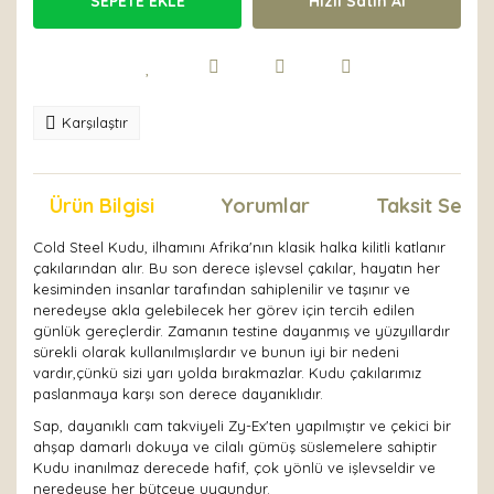
SEPETE EKLE
Hızlı Satın Al
Karşılaştır
Ürün Bilgisi
Yorumlar
Taksit Seçen
Cold Steel Kudu, ilhamını Afrika'nın klasik halka kilitli katlanır
çakılarından alır. Bu son derece işlevsel çakılar, hayatın her
kesiminden insanlar tarafından sahiplenilir ve taşınır ve
neredeyse akla gelebilecek her görev için tercih edilen
günlük gereçlerdir. Zamanın testine dayanmış ve yüzyıllardır
sürekli olarak kullanılmışlardır ve bunun iyi bir nedeni
vardır,çünkü sizi yarı yolda bırakmazlar. Kudu çakılarımız
paslanmaya karşı son derece dayanıklıdır.
Sap, dayanıklı cam takviyeli Zy-Ex'ten yapılmıştır ve çekici bir
ahşap damarlı dokuya ve cilalı gümüş süslemelere sahiptir
Kudu inanılmaz derecede hafif, çok yönlü ve işlevseldir ve
neredeyse her bütçeye uygundur.