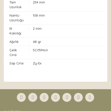
Tam
:
254 mm
Uzunluk
Namlu
:
108 mm
Uzunluğu
Et
:
2 mm
Kalınlığı
Ağırlık
:
68 gr
Çelik
:
5Cr15MoV
Cinsi
Sap Cinsi
:
Zy-Ex
Bu ürünün fiyat bilgisi, resim, ürün açıklamalarında ve
diğer konularda yetersiz gördüğünüz noktaları öneri
Bu ürüne ilk yorumu siz yapın!
formunu kullanarak tarafımıza iletebilirsiniz.
Görüş ve önerileriniz için teşekkür ederiz.
Yorum Yaz
Ürün resmi kalitesiz, bozuk veya görüntülenemiyor.