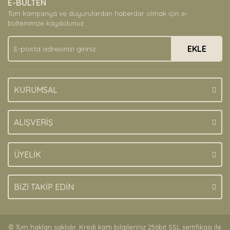
E-BÜLTEN
Ürün açıklamasında eksik bilgiler bulunuyor.
Tüm kampanya ve duyurulardan haberdar olmak için e-
Ürün bilgilerinde hatalar bulunuyor.
bültenimize kaydolunuz.
Ürün fiyatı diğer sitelerden daha pahalı.
EKLE
Bu ürüne benzer farklı alternatifler olmalı.
KURUMSAL
Gönder
ALIŞVERİŞ
ÜYELİK
BİZİ TAKİP EDİN
© Tüm hakları saklıdır. Kredi kartı bilgileriniz 256bit SSL sertifikası ile