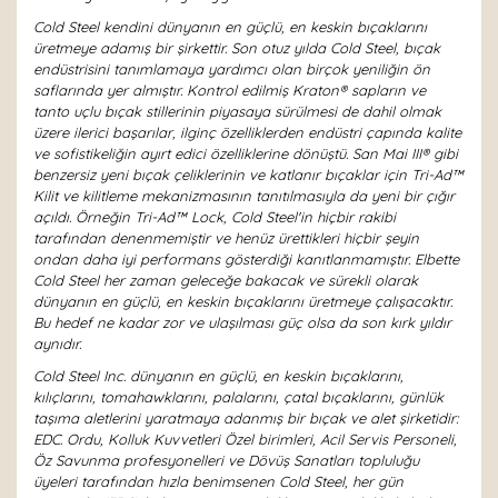
Cold Steel kendini dünyanın en güçlü, en keskin bıçaklarını
üretmeye adamış bir şirkettir. Son otuz yılda Cold Steel, bıçak
endüstrisini tanımlamaya yardımcı olan birçok yeniliğin ön
saflarında yer almıştır. Kontrol edilmiş Kraton® sapların ve
tanto uçlu bıçak stillerinin piyasaya sürülmesi de dahil olmak
üzere ilerici başarılar, ilginç özelliklerden endüstri çapında kalite
ve sofistikeliğin ayırt edici özelliklerine dönüştü. San Mai III® gibi
benzersiz yeni bıçak çeliklerinin ve katlanır bıçaklar için Tri-Ad™
Kilit ve kilitleme mekanizmasının tanıtılmasıyla da yeni bir çığır
açıldı. Örneğin Tri-Ad™ Lock, Cold Steel'in hiçbir rakibi
tarafından denenmemiştir ve henüz ürettikleri hiçbir şeyin
ondan daha iyi performans gösterdiği kanıtlanmamıştır. Elbette
Cold Steel her zaman geleceğe bakacak ve sürekli olarak
dünyanın en güçlü, en keskin bıçaklarını üretmeye çalışacaktır.
Bu hedef ne kadar zor ve ulaşılması güç olsa da son kırk yıldır
aynıdır.
Cold Steel Inc. dünyanın en güçlü, en keskin bıçaklarını,
kılıçlarını, tomahawklarını, palalarını, çatal bıçaklarını, günlük
taşıma aletlerini yaratmaya adanmış bir bıçak ve alet şirketidir:
EDC. Ordu, Kolluk Kuvvetleri Özel birimleri, Acil Servis Personeli,
Öz Savunma profesyonelleri ve Dövüş Sanatları topluluğu
üyeleri tarafından hızla benimsenen Cold Steel, her gün