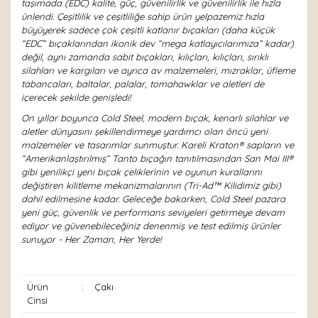
taşımada (EDC) kalite, güç, güvenilirlik ve güvenilirlik ile hızla
ünlendi. Çeşitlilik ve çeşitliliğe sahip ürün yelpazemiz hızla
büyüyerek sadece çok çeşitli katlanır bıçakları (daha küçük
“EDC” bıçaklarından ikonik dev “mega katlayıcılarımıza” kadar)
değil, aynı zamanda sabit bıçakları, kılıçları, kılıçları, sırıklı
silahları ve kargıları ve ayrıca av malzemeleri, mızraklar, üfleme
tabancaları, baltalar, palalar, tomahawklar ve aletleri de
içerecek şekilde genişledi!
On yıllar boyunca Cold Steel, modern bıçak, kenarlı silahlar ve
aletler dünyasını şekillendirmeye yardımcı olan öncü yeni
malzemeler ve tasarımlar sunmuştur. Kareli Kraton® sapların ve
“Amerikanlaştırılmış” Tanto bıçağın tanıtılmasından San Mai III®
gibi yenilikçi yeni bıçak çeliklerinin ve oyunun kurallarını
değiştiren kilitleme mekanizmalarının (Tri-Ad™ Kilidimiz gibi)
dahil edilmesine kadar. Geleceğe bakarken, Cold Steel pazara
yeni güç, güvenlik ve performans seviyeleri getirmeye devam
ediyor ve güvenebileceğiniz denenmiş ve test edilmiş ürünler
sunuyor - Her Zaman, Her Yerde!
Ürün
:
Çakı
Cinsi