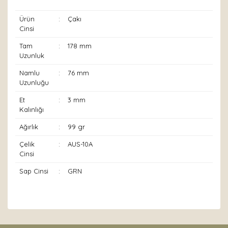
Ürün
:
Çakı
Cinsi
Tam
:
178 mm
Uzunluk
Namlu
:
76 mm
Uzunluğu
Et
:
3 mm
Kalınlığı
Ağırlık
:
99 gr
Çelik
:
AUS-10A
Cinsi
Sap Cinsi
:
GRN
Bu ürünün fiyat bilgisi, resim, ürün açıklamalarında ve
diğer konularda yetersiz gördüğünüz noktaları öneri
Bu ürüne ilk yorumu siz yapın!
formunu kullanarak tarafımıza iletebilirsiniz.