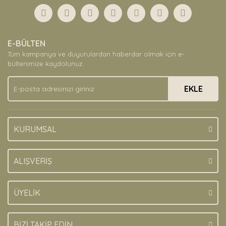
Görüş ve önerileriniz için teşekkür ederiz.
Yorum Yaz
Ürün resmi kalitesiz, bozuk veya görüntülenemiyor.
E-BÜLTEN
Ürün açıklamasında eksik bilgiler bulunuyor.
Tüm kampanya ve duyurulardan haberdar olmak için e-
Ürün bilgilerinde hatalar bulunuyor.
bültenimize kaydolunuz.
Ürün fiyatı diğer sitelerden daha pahalı.
EKLE
Bu ürüne benzer farklı alternatifler olmalı.
KURUMSAL
Gönder
ALIŞVERİŞ
ÜYELİK
BİZİ TAKİP EDİN