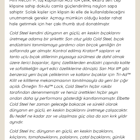
Mini Recon 1®, taş kaplamalı AUS 10A çelik, ekstra sert cep
klipsine sahip dokulu camla güçlendirilmiş naylon sapa
sahiptir. Solak kişiler için klipsin iki elle de kullanılabileceğini
unutmamak gerekir. Açmayı mümkün olduğu kadar rahat
hale getirmek için her çakı thumb stud donatılmıştır.
Cold Steel kendini dünyanın en güçlü, en keskin bıçaklarını
üretmeye adamış bir şirkettir. Son otuz yılda Cold Steel, bıçak
endüstrisini tanımlamaya yardımcı olan birçok yeniliğin ön
saflarında yer almıştır. Kontrol edilmiş Kraton® sapların ve
tanto uçlu bıçak stillerinin piyasaya sürülmesi de dahil olmak
üzere ilerici başarılar, ilginç özelliklerden endüstri çapında kalite
ve sofistikeliğin ayırt edici özelliklerine dönüştü. San Mai III® gibi
benzersiz yeni bıçak çeliklerinin ve katlanır bıçaklar için Tri-Ad™
Kilit ve kilitleme mekanizmasının tanıtılmasıyla da yeni bir çığır
açıldı. Örneğin Tri-Ad™ Lock, Cold Steel'in hiçbir rakibi
tarafından denenmemiştir ve henüz ürettikleri hiçbir şeyin
ondan daha iyi performans gösterdiği kanıtlanmamıştır. Elbette
Cold Steel her zaman geleceğe bakacak ve sürekli olarak
dünyanın en güçlü, en keskin bıçaklarını üretmeye çalışacaktır.
Bu hedef ne kadar zor ve ulaşılması güç olsa da son kırk yıldır
aynıdır.
Cold Steel Inc. dünyanın en güçlü, en keskin bıçaklarını,
kılıçlarını, tomahawklarını, palalarını, çatal bıçaklarını, günlük