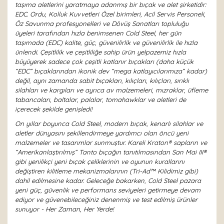
taşıma aletlerini yaratmaya adanmış bir bıçak ve alet şirketidir:
EDC. Ordu, Kolluk Kuvvetleri Özel birimleri, Acil Servis Personeli,
Öz Savunma profesyonelleri ve Dövüş Sanatları topluluğu
üyeleri tarafından hızla benimsenen Cold Steel, her gün
taşımada (EDC) kalite, güç, güvenilirlik ve güvenilirlik ile hızla
ünlendi. Çeşitlilik ve çeşitliliğe sahip ürün yelpazemiz hızla
büyüyerek sadece çok çeşitli katlanır bıçakları (daha küçük
“EDC” bıçaklarından ikonik dev “mega katlayıcılarımıza” kadar)
değil, aynı zamanda sabit bıçakları, kılıçları, kılıçları, sırıklı
silahları ve kargıları ve ayrıca av malzemeleri, mızraklar, üfleme
tabancaları, baltalar, palalar, tomahawklar ve aletleri de
içerecek şekilde genişledi!
On yıllar boyunca Cold Steel, modern bıçak, kenarlı silahlar ve
aletler dünyasını şekillendirmeye yardımcı olan öncü yeni
malzemeler ve tasarımlar sunmuştur. Kareli Kraton® sapların ve
“Amerikanlaştırılmış” Tanto bıçağın tanıtılmasından San Mai III®
gibi yenilikçi yeni bıçak çeliklerinin ve oyunun kurallarını
değiştiren kilitleme mekanizmalarının (Tri-Ad™ Kilidimiz gibi)
dahil edilmesine kadar. Geleceğe bakarken, Cold Steel pazara
yeni güç, güvenlik ve performans seviyeleri getirmeye devam
ediyor ve güvenebileceğiniz denenmiş ve test edilmiş ürünler
sunuyor - Her Zaman, Her Yerde!