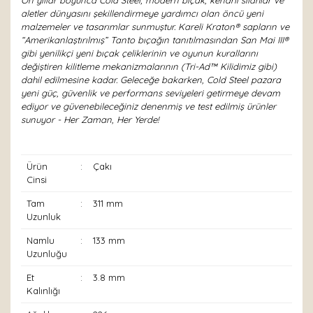
On yıllar boyunca Cold Steel, modern bıçak, kenarlı silahlar ve
aletler dünyasını şekillendirmeye yardımcı olan öncü yeni
malzemeler ve tasarımlar sunmuştur. Kareli Kraton® sapların ve
“Amerikanlaştırılmış” Tanto bıçağın tanıtılmasından San Mai III®
gibi yenilikçi yeni bıçak çeliklerinin ve oyunun kurallarını
değiştiren kilitleme mekanizmalarının (Tri-Ad™ Kilidimiz gibi)
dahil edilmesine kadar. Geleceğe bakarken, Cold Steel pazara
yeni güç, güvenlik ve performans seviyeleri getirmeye devam
ediyor ve güvenebileceğiniz denenmiş ve test edilmiş ürünler
sunuyor - Her Zaman, Her Yerde!
Ürün
:
Çakı
Cinsi
Tam
:
311 mm
Uzunluk
Namlu
:
133 mm
Uzunluğu
Et
:
3.8 mm
Kalınlığı