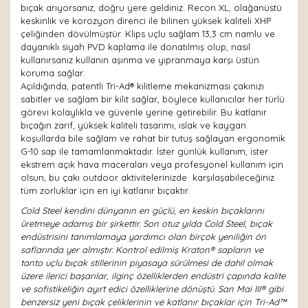
bıçak arıyorsanız, doğru yere geldiniz. Recon XL, olağanüstü
keskinlik ve korozyon direnci ile bilinen yüksek kaliteli XHP
çeliğinden dövülmüştür. Klips uçlu sağlam 13,3 cm namlu ve
dayanıklı siyah PVD kaplama ile donatılmış olup, nasıl
kullanırsanız kullanın aşınma ve yıpranmaya karşı üstün
koruma sağlar.
Açıldığında, patentli Tri-Ad® kilitleme mekanizması çakınızı
sabitler ve sağlam bir kilit sağlar, böylece kullanıcılar her türlü
görevi kolaylıkla ve güvenle yerine getirebilir. Bu katlanır
bıçağın zarif, yüksek kaliteli tasarımı, ıslak ve kaygan
koşullarda bile sağlam ve rahat bir tutuş sağlayan ergonomik
G-10 sap ile tamamlanmaktadır. İster günlük kullanım, ister
ekstrem açık hava maceraları veya profesyonel kullanım için
olsun, bu çakı outdoor aktivitelerinizde karşılaşabileceğiniz
tüm zorluklar için en iyi katlanır bıçaktır.
Cold Steel kendini dünyanın en güçlü, en keskin bıçaklarını
üretmeye adamış bir şirkettir. Son otuz yılda Cold Steel, bıçak
endüstrisini tanımlamaya yardımcı olan birçok yeniliğin ön
saflarında yer almıştır. Kontrol edilmiş Kraton® sapların ve
tanto uçlu bıçak stillerinin piyasaya sürülmesi de dahil olmak
üzere ilerici başarılar, ilginç özelliklerden endüstri çapında kalite
ve sofistikeliğin ayırt edici özelliklerine dönüştü. San Mai III® gibi
benzersiz yeni bıçak çeliklerinin ve katlanır bıçaklar için Tri-Ad™