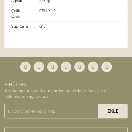
Ağırlık
:
226 gr
Çelik
:
CPM XHP
Cinsi
Sap Cinsi
:
G10
Bu ürünün fiyat bilgisi, resim, ürün açıklamalarında ve
diğer konularda yetersiz gördüğünüz noktaları öneri
Bu ürüne ilk yorumu siz yapın!
formunu kullanarak tarafımıza iletebilirsiniz.
Görüş ve önerileriniz için teşekkür ederiz.
Yorum Yaz
Ürün resmi kalitesiz, bozuk veya görüntülenemiyor.
E-BÜLTEN
Ürün açıklamasında eksik bilgiler bulunuyor.
Tüm kampanya ve duyurulardan haberdar olmak için e-
Ürün bilgilerinde hatalar bulunuyor.
bültenimize kaydolunuz.
Ürün fiyatı diğer sitelerden daha pahalı.
EKLE
Bu ürüne benzer farklı alternatifler olmalı.