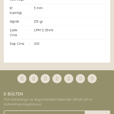
Et
:
3 mm
Kalınlığı
Ağırlık
:
213 gr
Çelik
:
CPM S-35VN
Cinsi
Sap Cinsi
:
G10
Bu ürünün fiyat bilgisi, resim, ürün açıklamalarında ve
diğer konularda yetersiz gördüğünüz noktaları öneri
Bu ürüne ilk yorumu siz yapın!
formunu kullanarak tarafımıza iletebilirsiniz.
Görüş ve önerileriniz için teşekkür ederiz.
Yorum Yaz
Ürün resmi kalitesiz, bozuk veya görüntülenemiyor.
E-BÜLTEN
Ürün açıklamasında eksik bilgiler bulunuyor.
Tüm kampanya ve duyurulardan haberdar olmak için e-
Ürün bilgilerinde hatalar bulunuyor.
bültenimize kaydolunuz.
Ürün fiyatı diğer sitelerden daha pahalı.