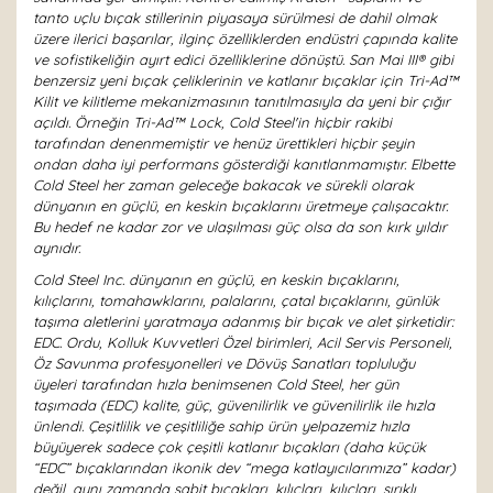
tanto uçlu bıçak stillerinin piyasaya sürülmesi de dahil olmak
üzere ilerici başarılar, ilginç özelliklerden endüstri çapında kalite
ve sofistikeliğin ayırt edici özelliklerine dönüştü. San Mai III® gibi
benzersiz yeni bıçak çeliklerinin ve katlanır bıçaklar için Tri-Ad™
Kilit ve kilitleme mekanizmasının tanıtılmasıyla da yeni bir çığır
açıldı. Örneğin Tri-Ad™ Lock, Cold Steel'in hiçbir rakibi
tarafından denenmemiştir ve henüz ürettikleri hiçbir şeyin
ondan daha iyi performans gösterdiği kanıtlanmamıştır. Elbette
Cold Steel her zaman geleceğe bakacak ve sürekli olarak
dünyanın en güçlü, en keskin bıçaklarını üretmeye çalışacaktır.
Bu hedef ne kadar zor ve ulaşılması güç olsa da son kırk yıldır
aynıdır.
Cold Steel Inc. dünyanın en güçlü, en keskin bıçaklarını,
kılıçlarını, tomahawklarını, palalarını, çatal bıçaklarını, günlük
taşıma aletlerini yaratmaya adanmış bir bıçak ve alet şirketidir:
EDC. Ordu, Kolluk Kuvvetleri Özel birimleri, Acil Servis Personeli,
Öz Savunma profesyonelleri ve Dövüş Sanatları topluluğu
üyeleri tarafından hızla benimsenen Cold Steel, her gün
taşımada (EDC) kalite, güç, güvenilirlik ve güvenilirlik ile hızla
ünlendi. Çeşitlilik ve çeşitliliğe sahip ürün yelpazemiz hızla
büyüyerek sadece çok çeşitli katlanır bıçakları (daha küçük
“EDC” bıçaklarından ikonik dev “mega katlayıcılarımıza” kadar)
değil, aynı zamanda sabit bıçakları, kılıçları, kılıçları, sırıklı