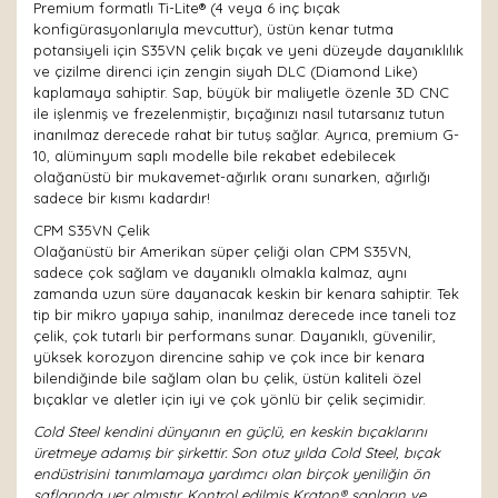
Premium formatlı Ti-Lite® (4 veya 6 inç bıçak
konfigürasyonlarıyla mevcuttur), üstün kenar tutma
potansiyeli için S35VN çelik bıçak ve yeni düzeyde dayanıklılık
ve çizilme direnci için zengin siyah DLC (Diamond Like)
kaplamaya sahiptir. Sap, büyük bir maliyetle özenle 3D CNC
ile işlenmiş ve frezelenmiştir, bıçağınızı nasıl tutarsanız tutun
inanılmaz derecede rahat bir tutuş sağlar. Ayrıca, premium G-
10, alüminyum saplı modelle bile rekabet edebilecek
olağanüstü bir mukavemet-ağırlık oranı sunarken, ağırlığı
sadece bir kısmı kadardır!
CPM S35VN Çelik
Olağanüstü bir Amerikan süper çeliği olan CPM S35VN,
sadece çok sağlam ve dayanıklı olmakla kalmaz, aynı
zamanda uzun süre dayanacak keskin bir kenara sahiptir. Tek
tip bir mikro yapıya sahip, inanılmaz derecede ince taneli toz
çelik, çok tutarlı bir performans sunar. Dayanıklı, güvenilir,
yüksek korozyon direncine sahip ve çok ince bir kenara
bilendiğinde bile sağlam olan bu çelik, üstün kaliteli özel
bıçaklar ve aletler için iyi ve çok yönlü bir çelik seçimidir.
Cold Steel kendini dünyanın en güçlü, en keskin bıçaklarını
üretmeye adamış bir şirkettir. Son otuz yılda Cold Steel, bıçak
endüstrisini tanımlamaya yardımcı olan birçok yeniliğin ön
saflarında yer almıştır. Kontrol edilmiş Kraton® sapların ve