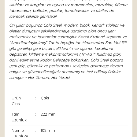
silahları ve kargıları ve ayrıca av malzemeleri, mızraklar, üfleme
tabancaları, baltalar, palalar, tomahawklar ve aletleri de
içerecek şekilde genişledi!
On yıllar boyunca Cold Steel, modern bıçak, kenarlı silahlar ve
aletler dünyasını şekillendirmeye yardımcı olan öncü yeni
malzemeler ve tasarımlar sunmuştur. Kareli Kraton® sapların ve
“Amerikanlaştırılmış” Tanto bıçağın tanıtılmasından San Mai III®
gibi yenilikçi yeni bıçak çeliklerinin ve oyunun kurallarını
değiştiren kilitleme mekanizmalarının (Tri-Ad™ Kilidimiz gibi)
dahil edilmesine kadar. Geleceğe bakarken, Cold Steel pazara
yeni güç, güvenlik ve performans seviyeleri getirmeye devam
ediyor ve güvenebileceğiniz denenmiş ve test edilmiş ürünler
sunuyor - Her Zaman, Her Yerde!
Ürün
:
Çakı
Cinsi
Tam
:
222 mm
Uzunluk
Namlu
:
102 mm
Uzunluğu