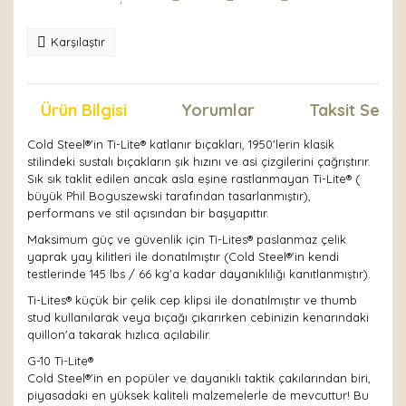
Karşılaştır
Ürün Bilgisi
Yorumlar
Taksit Seçen
Cold Steel®'in Ti-Lite® katlanır bıçakları, 1950'lerin klasik
stilindeki sustalı bıçakların şık hızını ve asi çizgilerini çağrıştırır.
Sık sık taklit edilen ancak asla eşine rastlanmayan Ti-Lite® (
büyük Phil Boguszewski tarafından tasarlanmıştır),
performans ve stil açısından bir başyapıttır.
Maksimum güç ve güvenlik için Ti-Lites® paslanmaz çelik
yaprak yay kilitleri ile donatılmıştır (Cold Steel®'in kendi
testlerinde 145 lbs / 66 kg'a kadar dayanıklılığı kanıtlanmıştır).
Ti-Lites® küçük bir çelik cep klipsi ile donatılmıştır ve thumb
stud kullanılarak veya bıçağı çıkarırken cebinizin kenarındaki
quillon'a takarak hızlıca açılabilir.
G-10 Ti-Lite®
Cold Steel®'in en popüler ve dayanıklı taktik çakılarından biri,
piyasadaki en yüksek kaliteli malzemelerle de mevcuttur! Bu