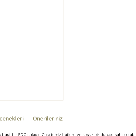
çenekleri
Önerileriniz
asit bir EDC çakıdır. Çakı temiz hatlara ve sessiz bir duruşa sahip olabili