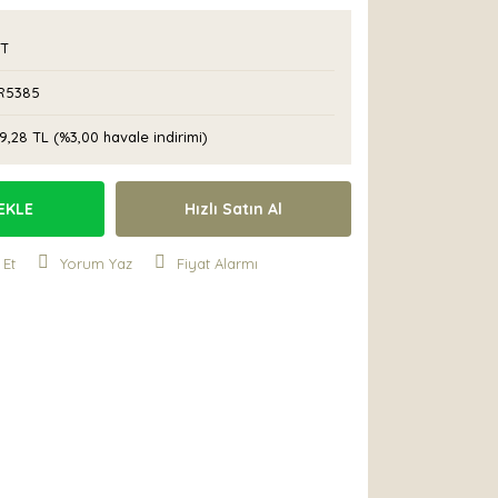
T
R5385
9,28 TL (%3,00 havale indirimi)
EKLE
Hızlı Satın Al
 Et
Yorum Yaz
Fiyat Alarmı