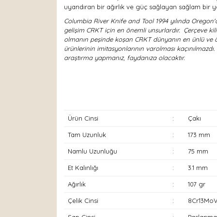
uyandıran bir ağırlık ve güç sağlayan sağlam bir ya
Columbia River Knife and Tool 1994 yılında Oregon'da
gelişim CRKT için en önemli unsurlardır. Çerçeve kili
olmanın peşinde koşan CRKT dünyanın en ünlü ve ön
ürünlerinin imitasyonlarının varolması kaçınılmazdı.
araştırma yapmanız, faydanıza olacaktır.
Ürün Cinsi
:
Çakı
Tam Uzunluk
:
173 mm
Namlu Uzunluğu
:
75 mm
Et Kalınlığı
:
3.1 mm
Ağırlık
:
107 gr
Çelik Cinsi
:
8Cr13Mo