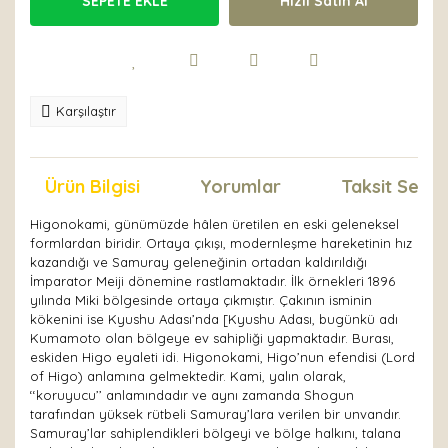
SEPETE EKLE
Hızlı Satın Al
Karşılaştır
Ürün Bilgisi
Yorumlar
Taksit Seçen
Higonokami, günümüzde hâlen üretilen en eski geleneksel
formlardan biridir. Ortaya çıkışı, modernleşme hareketinin hız
kazandığı ve Samuray geleneğinin ortadan kaldırıldığı
İmparator Meiji dönemine rastlamaktadır. İlk örnekleri 1896
yılında Miki bölgesinde ortaya çıkmıştır. Çakının isminin
kökenini ise Kyushu Adası’nda [Kyushu Adası, bugünkü adı
Kumamoto olan bölgeye ev sahipliği yapmaktadır. Burası,
eskiden Higo eyaleti idi. Higonokami, Higo’nun efendisi (Lord
of Higo) anlamına gelmektedir. Kami, yalın olarak,
‘‘koruyucu’’ anlamındadır ve aynı zamanda Shogun
tarafından yüksek rütbeli Samuray’lara verilen bir unvandır.
Samuray’lar sahiplendikleri bölgeyi ve bölge halkını, talana