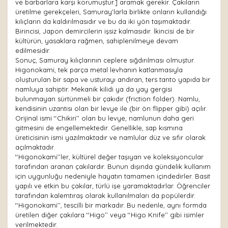
ve barbarlara karşı korumuştur.] aramak gerekir. Çakıların
üretilme gerekçeleri, Samuray’larla birlikte onların kullandığı
kılıçların da kaldırılmasıdır ve bu da iki yön taşımaktadır.
Birincisi, Japon demircilerin işsiz kalmasıdır. İkincisi de bir
kültürün, yasaklara rağmen, sahiplenilmeye devam
edilmesidir.
Sonuç, Samuray kılıçlarının ceplere sığdırılması olmuştur.
Higonokami, tek parça metal levhanın katlanmasıyla
oluşturulan bir sapa ve usturayı andıran, ters tanto yapıda bir
namluya sahiptir. Mekanik kilidi ya da yay gergisi
bulunmayan sürtünmeli bir çakıdır (friction folder). Namlu,
kendisinin uzantısı olan bir levye ile (bir ön flipper gibi) açılır.
Orijinal ismi ‘‘Chikiri’’ olan bu levye, namlunun daha geri
gitmesini de engellemektedir. Genellikle, sap kısmına
üreticisinin ismi yazılmaktadır ve namlular düz ve sıfır olarak
açılmaktadır.
‘‘Higonokami’’ler, kültürel değer taşıyan ve koleksiyoncular
tarafından aranan çakılardır. Bunun dışında gündelik kullanım
için uygunluğu nedeniyle hayatın tamamen içindedirler. Basit
yapılı ve etkin bu çakılar, türlü işe yaramaktadırlar. Öğrenciler
tarafından kalemtıraş olarak kullanılmaları da popülerdir.
‘‘Higonokami’’, tescilli bir markadır. Bu nedenle, aynı formda
üretilen diğer çakılara ‘‘Higo’’ veya ‘‘Higo Knife’’ gibi isimler
verilmektedir.