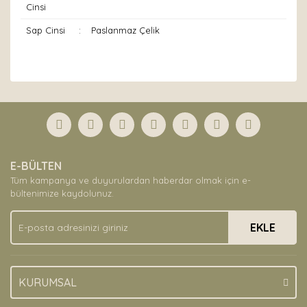
Cinsi
Sap Cinsi
:
Paslanmaz Çelik
Bu ürünün fiyat bilgisi, resim, ürün açıklamalarında ve
diğer konularda yetersiz gördüğünüz noktaları öneri
Bu ürüne ilk yorumu siz yapın!
formunu kullanarak tarafımıza iletebilirsiniz.
Görüş ve önerileriniz için teşekkür ederiz.
Yorum Yaz
Ürün resmi kalitesiz, bozuk veya görüntülenemiyor.
E-BÜLTEN
Ürün açıklamasında eksik bilgiler bulunuyor.
Tüm kampanya ve duyurulardan haberdar olmak için e-
Ürün bilgilerinde hatalar bulunuyor.
bültenimize kaydolunuz.
Ürün fiyatı diğer sitelerden daha pahalı.
EKLE
Bu ürüne benzer farklı alternatifler olmalı.
KURUMSAL