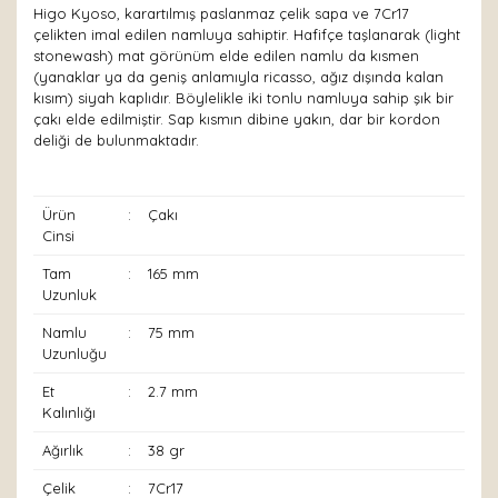
Higo Kyoso, karartılmış paslanmaz çelik sapa ve 7Cr17
çelikten imal edilen namluya sahiptir. Hafifçe taşlanarak (light
stonewash) mat görünüm elde edilen namlu da kısmen
(yanaklar ya da geniş anlamıyla ricasso, ağız dışında kalan
kısım) siyah kaplıdır. Böylelikle iki tonlu namluya sahip şık bir
çakı elde edilmiştir. Sap kısmın dibine yakın, dar bir kordon
deliği de bulunmaktadır.
Ürün
:
Çakı
Cinsi
Tam
:
165 mm
Uzunluk
Namlu
:
75 mm
Uzunluğu
Et
:
2.7 mm
Kalınlığı
Ağırlık
:
38 gr
Çelik
:
7Cr17