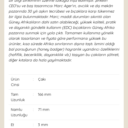
bir bilgi birikiminin üzerine tutkuyla inşa edilmiştir. Şirketin
CEO'su ve baş tasarımcısı Marc Ager'ın, avcılık ve dış mekân
pazarında 30 yılı aşkın tecrübesi ve bıçaklara karşı tükenmez
bir ilgisi bulunmaktadır. Marc; maddi durumları sıkıntılı olan
Güney Afrikalıların dahi satın alabileceği, yüksek kaliteli, pratik
ve dayanıklı gündelik kullanım (EDC) bıçaklarını Güney Afrika
pazarına sunmak için yola çıktı. Tamamen kullanıma yönelik
olarak tasarlanan ve fiyata göre performansı yüksek bu
ürünler, kısa sürede Afrika sınırlarının dışına taştı. İsmini aldığı
bal porsuğunun (honey badger) hayranlık uyandırıcı özelliklerini
(hafiflik, beceriklilik, dayanıklılık vb.) taşıyan bu çakıların şöhreti,
diğer kıtalara da hızla yayılmaktadır.
Ürün
:
Çakı
Cinsi
Tam
:
166 mm
Uzunluk
Namlu
:
71 mm
Uzunluğu
Et
:
3 mm