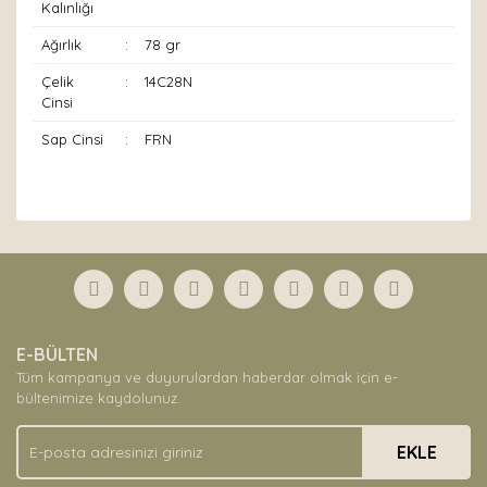
Kalınlığı
Ağırlık
:
78 gr
Çelik
:
14C28N
Cinsi
Sap Cinsi
:
FRN
Bu ürünün fiyat bilgisi, resim, ürün açıklamalarında ve
diğer konularda yetersiz gördüğünüz noktaları öneri
Bu ürüne ilk yorumu siz yapın!
formunu kullanarak tarafımıza iletebilirsiniz.
Görüş ve önerileriniz için teşekkür ederiz.
Yorum Yaz
Ürün resmi kalitesiz, bozuk veya görüntülenemiyor.
E-BÜLTEN
Ürün açıklamasında eksik bilgiler bulunuyor.
Tüm kampanya ve duyurulardan haberdar olmak için e-
Ürün bilgilerinde hatalar bulunuyor.
bültenimize kaydolunuz.
Ürün fiyatı diğer sitelerden daha pahalı.
EKLE
Bu ürüne benzer farklı alternatifler olmalı.