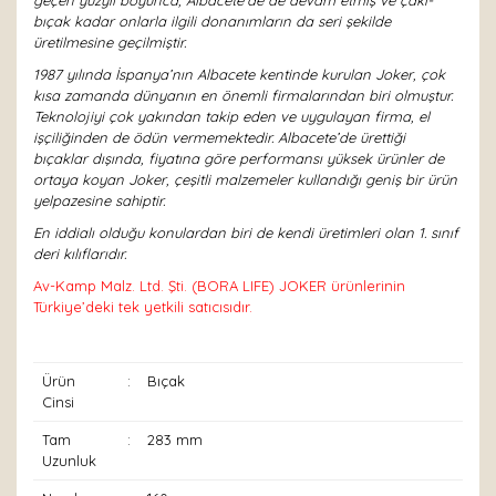
geçen yüzyıl boyunca, Albacete’de de devam etmiş ve çakı-
bıçak kadar onlarla ilgili donanımların da seri şekilde
üretilmesine geçilmiştir.
1987 yılında İspanya’nın Albacete kentinde kurulan Joker, çok
kısa zamanda dünyanın en önemli firmalarından biri olmuştur.
Teknolojiyi çok yakından takip eden ve uygulayan firma, el
işçiliğinden de ödün vermemektedir. Albacete’de ürettiği
bıçaklar dışında, fiyatına göre performansı yüksek ürünler de
ortaya koyan Joker, çeşitli malzemeler kullandığı geniş bir ürün
yelpazesine sahiptir.
En iddialı olduğu konulardan biri de kendi üretimleri olan 1. sınıf
deri kılıflarıdır.
Av-Kamp Malz. Ltd. Şti. (BORA LIFE) JOKER ürünlerinin
Türkiye’deki tek yetkili satıcısıdır.
Ürün
:
Bıçak
Cinsi
Tam
:
283 mm
Uzunluk