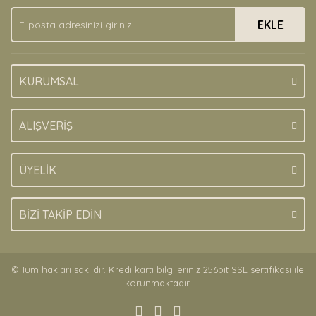
Ürün fiyatı diğer sitelerden daha pahalı.
EKLE
Bu ürüne benzer farklı alternatifler olmalı.
KURUMSAL
Gönder
ALIŞVERİŞ
ÜYELİK
BİZİ TAKİP EDİN
© Tüm hakları saklıdır. Kredi kartı bilgileriniz 256bit SSL sertifikası ile
korunmaktadır.