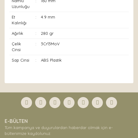
Namlu
:
160 mm
Uzunluğu
Et
:
4.9 mm
Kalınlığı
Ağırlık
:
280 gr
Çelik
:
3Cr13MoV
Cinsi
Sap Cinsi
:
ABS Plastik
Bu ürünün fiyat bilgisi, resim, ürün açıklamalarında ve
diğer konularda yetersiz gördüğünüz noktaları öneri
Bu ürüne ilk yorumu siz yapın!
formunu kullanarak tarafımıza iletebilirsiniz.
Görüş ve önerileriniz için teşekkür ederiz.
Yorum Yaz
Ürün resmi kalitesiz, bozuk veya görüntülenemiyor.
E-BÜLTEN
Ürün açıklamasında eksik bilgiler bulunuyor.
Tüm kampanya ve duyurulardan haberdar olmak için e-
Ürün bilgilerinde hatalar bulunuyor.
bültenimize kaydolunuz.