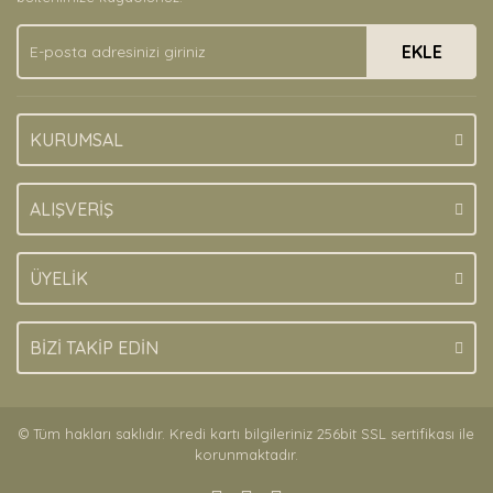
Ürün fiyatı diğer sitelerden daha pahalı.
EKLE
Bu ürüne benzer farklı alternatifler olmalı.
KURUMSAL
Gönder
ALIŞVERİŞ
ÜYELİK
BİZİ TAKİP EDİN
© Tüm hakları saklıdır. Kredi kartı bilgileriniz 256bit SSL sertifikası ile
korunmaktadır.