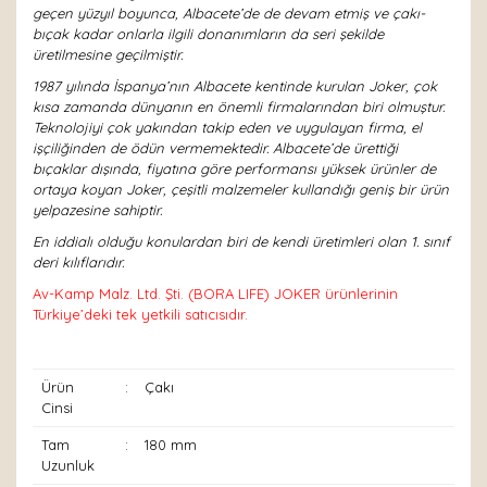
geçen yüzyıl boyunca, Albacete’de de devam etmiş ve çakı-
bıçak kadar onlarla ilgili donanımların da seri şekilde
üretilmesine geçilmiştir.
1987 yılında İspanya’nın Albacete kentinde kurulan Joker, çok
kısa zamanda dünyanın en önemli firmalarından biri olmuştur.
Teknolojiyi çok yakından takip eden ve uygulayan firma, el
işçiliğinden de ödün vermemektedir. Albacete’de ürettiği
bıçaklar dışında, fiyatına göre performansı yüksek ürünler de
ortaya koyan Joker, çeşitli malzemeler kullandığı geniş bir ürün
yelpazesine sahiptir.
En iddialı olduğu konulardan biri de kendi üretimleri olan 1. sınıf
deri kılıflarıdır.
Av-Kamp Malz. Ltd. Şti. (BORA LIFE) JOKER ürünlerinin
Türkiye’deki tek yetkili satıcısıdır.
Ürün
:
Çakı
Cinsi
Tam
:
180 mm
Uzunluk