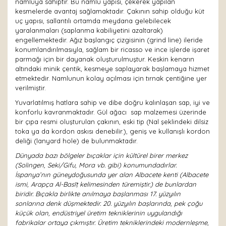
namluya sahiptir. Bu namlu yapısı, çekerek yapılan
kesmelerde avantaj sağlamaktadır. Çakının sahip olduğu küt
uç yapısı, sallantılı ortamda meydana gelebilecek
yaralanmaları (saplanma kabiliyetini azaltarak)
engellemektedir. Ağız başlangıç çizgisinin (grind line) ileride
konumlandırılmasıyla, sağlam bir ricasso ve ince işlerde işaret
parmağı için bir dayanak oluşturulmuştur. Keskin kenarın
altındaki minik çentik, kesmeye saplayarak başlamaya hizmet
etmektedir. Namlunun kolay açılması için tırnak çentiğine yer
verilmiştir.
Yuvarlatılmış hatlara sahip ve dibe doğru kalınlaşan sap, iyi ve
konforlu kavranmaktadır. Gül ağacı sap malzemesi üzerinde
bir çıpa resmi oluşturulan çakının, eski tip (Nal şeklindeki dilsiz
toka ya da kordon askısı denebilir.), geniş ve kullanışlı kordon
deliği (lanyard hole) de bulunmaktadır.
Dünyada bazı bölgeler bıçaklar için kültürel birer merkez
(Solingen, Seki/Gifu, Mora vb. gibi) konumundadırlar.
İspanya’nın güneydoğusunda yer alan Albacete kenti (Albacete
ismi, Arapça Al-Basīṭ kelimesinden türemiştir.) de bunlardan
biridir. Bıçakla birlikte anılmaya başlanması 17. yüzyılın
sonlarına denk düşmektedir. 20. yüzyılın başlarında, pek çoğu
küçük olan, endüstriyel üretim tekniklerinin uygulandığı
fabrikalar ortaya çıkmıştır. Üretim tekniklerindeki modernleşme,