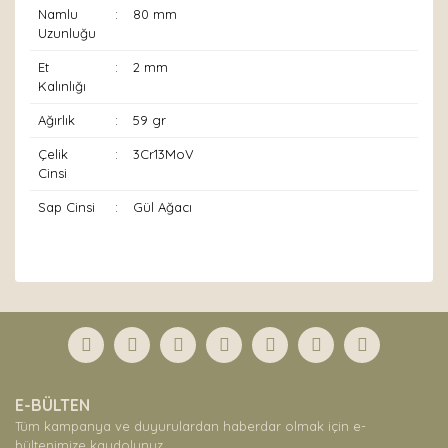
Namlu
:
80 mm
Uzunluğu
Et
:
2 mm
Kalınlığı
Ağırlık
:
59 gr
Çelik
:
3Cr13MoV
Cinsi
Sap Cinsi
:
Gül Ağacı
Bu ürünün fiyat bilgisi, resim, ürün açıklamalarında ve
diğer konularda yetersiz gördüğünüz noktaları öneri
Bu ürüne ilk yorumu siz yapın!
formunu kullanarak tarafımıza iletebilirsiniz.
Görüş ve önerileriniz için teşekkür ederiz.
Yorum Yaz
Ürün resmi kalitesiz, bozuk veya görüntülenemiyor.
E-BÜLTEN
Ürün açıklamasında eksik bilgiler bulunuyor.
Tüm kampanya ve duyurulardan haberdar olmak için e-
Ürün bilgilerinde hatalar bulunuyor.
bültenimize kaydolunuz.