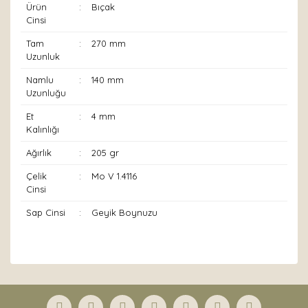
Ürün
:
Bıçak
Cinsi
Tam
:
270 mm
Uzunluk
Namlu
:
140 mm
Uzunluğu
Et
:
4 mm
Kalınlığı
Ağırlık
:
205 gr
Çelik
:
Mo V 1.4116
Cinsi
Sap Cinsi
:
Geyik Boynuzu
Bu ürünün fiyat bilgisi, resim, ürün açıklamalarında ve
diğer konularda yetersiz gördüğünüz noktaları öneri
Bu ürüne ilk yorumu siz yapın!
formunu kullanarak tarafımıza iletebilirsiniz.
Görüş ve önerileriniz için teşekkür ederiz.