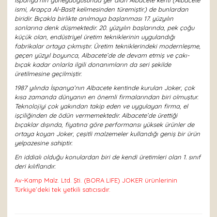
İspanya’nın güneydoğusunda yer alan Albacete kenti (Albacete
ismi, Arapça Al-Basīṭ kelimesinden türemiştir.) de bunlardan
biridir. Bıçakla birlikte anılmaya başlanması 17. yüzyılın
sonlarına denk düşmektedir. 20. yüzyılın başlarında, pek çoğu
küçük olan, endüstriyel üretim tekniklerinin uygulandığı
fabrikalar ortaya çıkmıştır. Üretim tekniklerindeki modernleşme,
geçen yüzyıl boyunca, Albacete’de de devam etmiş ve çakı-
bıçak kadar onlarla ilgili donanımların da seri şekilde
üretilmesine geçilmiştir.
1987 yılında İspanya’nın Albacete kentinde kurulan Joker, çok
kısa zamanda dünyanın en önemli firmalarından biri olmuştur.
Teknolojiyi çok yakından takip eden ve uygulayan firma, el
işçiliğinden de ödün vermemektedir. Albacete’de ürettiği
bıçaklar dışında, fiyatına göre performansı yüksek ürünler de
ortaya koyan Joker, çeşitli malzemeler kullandığı geniş bir ürün
yelpazesine sahiptir.
En iddialı olduğu konulardan biri de kendi üretimleri olan 1. sınıf
deri kılıflarıdır.
Av-Kamp Malz. Ltd. Şti. (BORA LIFE) JOKER ürünlerinin
Türkiye’deki tek yetkili satıcısıdır.