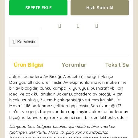
SEPETE EKLE
Hızlı Satın Al
Karşılaştır
Ürün Bilgisi
Yorumlar
Taksit Seçen
Joker Luchadera Av Bıçağı, Albacete (İspanya) Menşe
Damgası altında üretilmiştir. Av ekipmanlarınız için mükemmel
bir av bıçağıdır, çünkü kampçılık, yürüyüş, bushcraft vb. için
ideal ve çok kullanışlıdır. Joker Luchasdera av bıçağı, 14 cm
bıçak uzunluğu, 3,4 cm bıçak genişliği ve 4 mm kalınlığı ile
Mova 1.4116 paslanmaz çelikten yapılmıştır. Sap uzunluğu 13
cm'dir ve geyik boynuzundan yapılmıştır. Joker Luchadera av
bıçağına kahverengi renkte birinci sınıf bir deri kılıf eşlik eder.
Dünyada bazı bölgeler bıçaklar için kültürel birer merkez
(Solingen, Seki/Gifu, Mora vb. gibi) konumundadırlar.