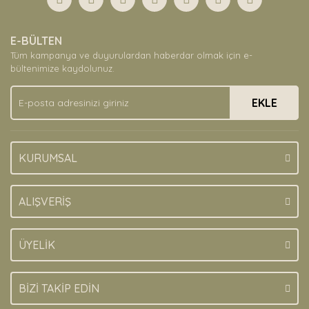
Yorum Yaz
Ürün resmi kalitesiz, bozuk veya görüntülenemiyor.
E-BÜLTEN
Ürün açıklamasında eksik bilgiler bulunuyor.
Tüm kampanya ve duyurulardan haberdar olmak için e-
Ürün bilgilerinde hatalar bulunuyor.
bültenimize kaydolunuz.
Ürün fiyatı diğer sitelerden daha pahalı.
EKLE
Bu ürüne benzer farklı alternatifler olmalı.
KURUMSAL
Gönder
ALIŞVERİŞ
ÜYELİK
BİZİ TAKİP EDİN