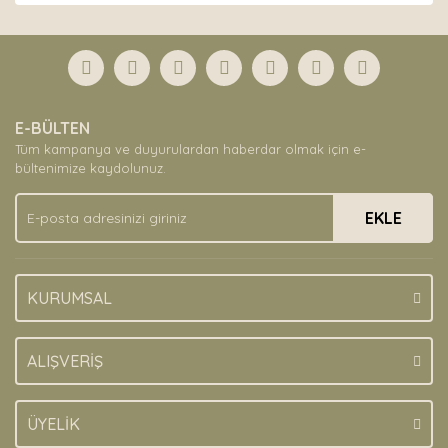
diğer konularda yetersiz gördüğünüz noktaları öneri
Bu ürüne ilk yorumu siz yapın!
formunu kullanarak tarafımıza iletebilirsiniz.
Görüş ve önerileriniz için teşekkür ederiz.
Yorum Yaz
Ürün resmi kalitesiz, bozuk veya görüntülenemiyor.
E-BÜLTEN
Ürün açıklamasında eksik bilgiler bulunuyor.
Tüm kampanya ve duyurulardan haberdar olmak için e-
Ürün bilgilerinde hatalar bulunuyor.
bültenimize kaydolunuz.
Ürün fiyatı diğer sitelerden daha pahalı.
EKLE
Bu ürüne benzer farklı alternatifler olmalı.
KURUMSAL
Gönder
ALIŞVERİŞ
ÜYELİK