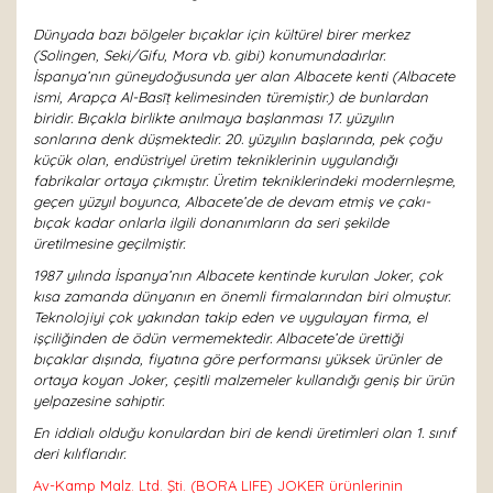
Dünyada bazı bölgeler bıçaklar için kültürel birer merkez
(Solingen, Seki/Gifu, Mora vb. gibi) konumundadırlar.
İspanya’nın güneydoğusunda yer alan Albacete kenti (Albacete
ismi, Arapça Al-Basīṭ kelimesinden türemiştir.) de bunlardan
biridir. Bıçakla birlikte anılmaya başlanması 17. yüzyılın
sonlarına denk düşmektedir. 20. yüzyılın başlarında, pek çoğu
küçük olan, endüstriyel üretim tekniklerinin uygulandığı
fabrikalar ortaya çıkmıştır. Üretim tekniklerindeki modernleşme,
geçen yüzyıl boyunca, Albacete’de de devam etmiş ve çakı-
bıçak kadar onlarla ilgili donanımların da seri şekilde
üretilmesine geçilmiştir.
1987 yılında İspanya’nın Albacete kentinde kurulan Joker, çok
kısa zamanda dünyanın en önemli firmalarından biri olmuştur.
Teknolojiyi çok yakından takip eden ve uygulayan firma, el
işçiliğinden de ödün vermemektedir. Albacete’de ürettiği
bıçaklar dışında, fiyatına göre performansı yüksek ürünler de
ortaya koyan Joker, çeşitli malzemeler kullandığı geniş bir ürün
yelpazesine sahiptir.
En iddialı olduğu konulardan biri de kendi üretimleri olan 1. sınıf
deri kılıflarıdır.
Av-Kamp Malz. Ltd. Şti. (BORA LIFE) JOKER ürünlerinin