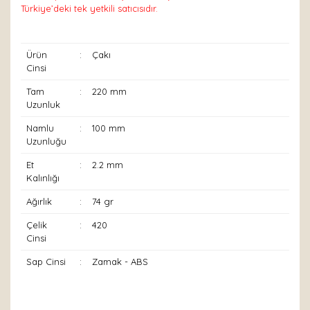
Türkiye’deki tek yetkili satıcısıdır.
Ürün
:
Çakı
Cinsi
Tam
:
220 mm
Uzunluk
Namlu
:
100 mm
Uzunluğu
Et
:
2.2 mm
Kalınlığı
Ağırlık
:
74 gr
Çelik
:
420
Cinsi
Sap Cinsi
:
Zamak - ABS
Bu ürünün fiyat bilgisi, resim, ürün açıklamalarında ve