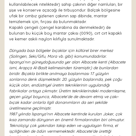
kullanılabilecek niteliktedir) sahip çakının diğer namluları, bir
şişe ve konserve açacağı ile tirbuşondur. Balçak bölgesine
ufak bir cımbız gizlenen çakının sap dibinde, mantar
temizlemek için, fırçası da bulunmaktadır.
Kapaklı çengeli (çengel karabina da denmektedir) de
bulunan bu küçük boy mantar çakısı (0090), cırt cırt kapaklı
ve kemer askılı naylon kılıfıyla sunulmaktadır.
Dünyada bazı bölgeler bıçaklar için kültürel birer merkez
(Solingen, Seki/Gifu, Mora vb. gibi) konumundadırlar.
İspanya’nın güneydoğusunda yer alan Albacete kenti (Albacete
ismi, Arapça Al-Basīṭ kelimesinden türemiştir.) de bunlardan
biridir. Bıçakla birlikte anılmaya başlanması 17. yüzyılın
sonlarına denk düşmektedir. 20. yüzyılın başlarında, pek çoğu
küçük olan, endüstriyel üretim tekniklerinin uygulandığı
fabrikalar ortaya çıkmıştır. Üretim tekniklerindeki modernleşme,
geçen yüzyıl boyunca, Albacete’de de devam etmiş ve çakı-
bıçak kadar onlarla ilgili donanımların da seri şekilde
üretilmesine geçilmiştir.
1987 yılında İspanya’nın Albacete kentinde kurulan Joker, çok
kısa zamanda dünyanın en önemli firmalarından biri olmuştur.
Teknolojiyi çok yakından takip eden ve uygulayan firma, el
işçiliğinden de ödün vermemektedir. Albacete’de ürettiği