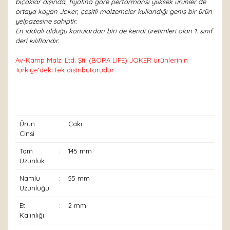
bıçaklar dışında, fiyatına göre performansı yüksek ürünler de
ortaya koyan Joker, çeşitli malzemeler kullandığı geniş bir ürün
yelpazesine sahiptir.
En iddialı olduğu konulardan biri de kendi üretimleri olan 1. sınıf
deri kılıflarıdır.
Av-Kamp Malz. Ltd. Şti. (BORA LIFE) JOKER ürünlerinin
Türkiye’deki tek distribütörüdür.
Ürün
:
Çakı
Cinsi
Tam
:
145 mm
Uzunluk
Namlu
:
55 mm
Uzunluğu
Et
:
2 mm
Kalınlığı