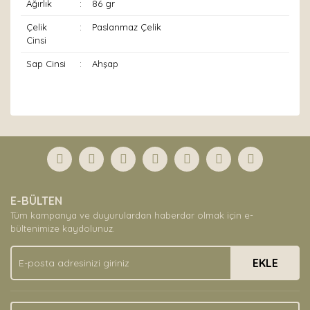
Ağırlık
:
86 gr
Çelik
:
Paslanmaz Çelik
Cinsi
Sap Cinsi
:
Ahşap
Bu ürünün fiyat bilgisi, resim, ürün açıklamalarında ve
diğer konularda yetersiz gördüğünüz noktaları öneri
Bu ürüne ilk yorumu siz yapın!
formunu kullanarak tarafımıza iletebilirsiniz.
Görüş ve önerileriniz için teşekkür ederiz.
Yorum Yaz
Ürün resmi kalitesiz, bozuk veya görüntülenemiyor.
E-BÜLTEN
Ürün açıklamasında eksik bilgiler bulunuyor.
Tüm kampanya ve duyurulardan haberdar olmak için e-
Ürün bilgilerinde hatalar bulunuyor.
bültenimize kaydolunuz.
Ürün fiyatı diğer sitelerden daha pahalı.
EKLE
Bu ürüne benzer farklı alternatifler olmalı.