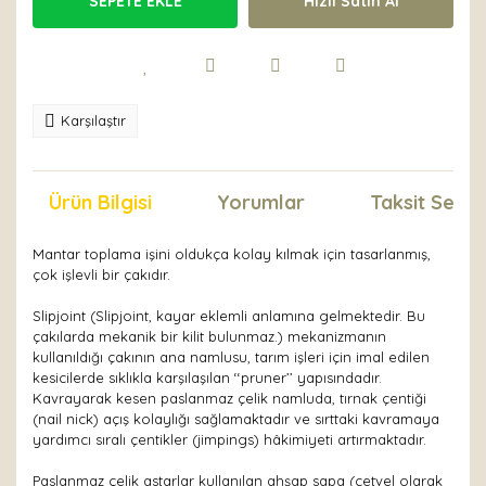
SEPETE EKLE
Hızlı Satın Al
Karşılaştır
Ürün Bilgisi
Yorumlar
Taksit Seçen
Mantar toplama işini oldukça kolay kılmak için tasarlanmış,
çok işlevli bir çakıdır.
Slipjoint (Slipjoint, kayar eklemli anlamına gelmektedir. Bu
çakılarda mekanik bir kilit bulunmaz.) mekanizmanın
kullanıldığı çakının ana namlusu, tarım işleri için imal edilen
kesicilerde sıklıkla karşılaşılan ‘‘pruner’’ yapısındadır.
Kavrayarak kesen paslanmaz çelik namluda, tırnak çentiği
(nail nick) açış kolaylığı sağlamaktadır ve sırttaki kavramaya
yardımcı sıralı çentikler (jimpings) hâkimiyeti artırmaktadır.
Paslanmaz çelik astarlar kullanılan ahşap sapa (cetvel olarak