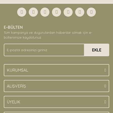
Bu ürüne ilk yorumu siz yapın!
formunu kullanarak tarafımıza iletebilirsiniz.
Görüş ve önerileriniz için teşekkür ederiz.
Yorum Yaz
Ürün resmi kalitesiz, bozuk veya görüntülenemiyor.
E-BÜLTEN
Ürün açıklamasında eksik bilgiler bulunuyor.
Tüm kampanya ve duyurulardan haberdar olmak için e-
Ürün bilgilerinde hatalar bulunuyor.
bültenimize kaydolunuz.
Ürün fiyatı diğer sitelerden daha pahalı.
EKLE
Bu ürüne benzer farklı alternatifler olmalı.
KURUMSAL
Gönder
ALIŞVERİŞ
ÜYELİK