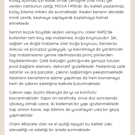
Kolay açılması için klasik tırnak çentiğine (nail nick) yer
verilen namlunun çeliği, MOVA 1.4116’dır. Bu kaliteli paslanmaz,
kolay bileme imkânı da sunmaktadır. Keskin kenarın altındaki
minik çentik, kesmeye saplayarak başlamaya hizmet
etmektedir.
Serinin küçük boydaki seçkin versiyonu Joker NA112’de
kullanılan tam boy sap malzemesi, boğa boynuzudur. Şık,
sağlam ve doğal malzeme olan boğa boynuzu; benzersiz
dokusu ve pürüzsüz yüzeyiyle, iyi kavramaya da yardımcıdır.
Sap malzemesinin yerine takılmasında pirinç pimlerden
faydalanılmıştır. Çelik balçağın yokluğunda genişçe tutulan
pivot bağlantı elemanı, dekoratif güzelliktedir. Paslanmaz çelik
astarlar ve ara parçalar, çakının sağlamlığını pekiştirmektedir.
Astarların kenarlarına işleme yapılması da hem kavramaya
hem de çakının estetiğine katkıda bulunmaktadır.
Çakının sapı, biçimi itibarıyla da iyi ve konforlu
kavranmaktadır. Sapın ön tarafında, önce düz sonrasında
içbükey olmak üzere, iki kademeli bir yapı gözlenmektedir.
Sap sırtının kavisi, sap bitimini de yuvarlayan usta bir geçiş
yapmaktadır.
Orijini Albacete olan ve el işçiliği taşıyan bu kaliteli çakı,
işlevselliği ve estetiği bir arada sunmaktadır.