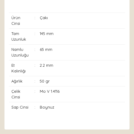
Ürün
:
Çakı
Cinsi
Tam
:
145 mm
Uzunluk
Namlu
:
65 mm
Uzunluğu
Et
:
2.2 mm
Kalınlığı
Ağırlık
:
50 gr
Çelik
:
Mo V 1.4116
Cinsi
Sap Cinsi
:
Boynuz
Bu ürünün fiyat bilgisi, resim, ürün açıklamalarında ve
diğer konularda yetersiz gördüğünüz noktaları öneri