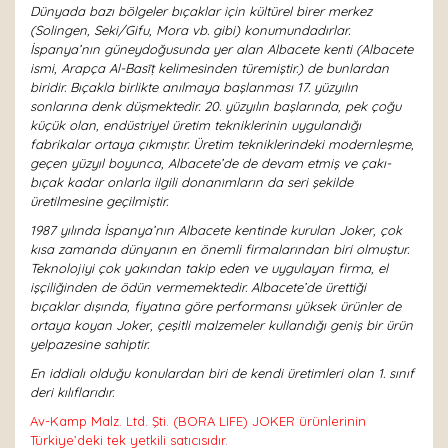
Dünyada bazı bölgeler bıçaklar için kültürel birer merkez
(Solingen, Seki/Gifu, Mora vb. gibi) konumundadırlar.
İspanya’nın güneydoğusunda yer alan Albacete kenti (Albacete
ismi, Arapça Al-Basīṭ kelimesinden türemiştir.) de bunlardan
biridir. Bıçakla birlikte anılmaya başlanması 17. yüzyılın
sonlarına denk düşmektedir. 20. yüzyılın başlarında, pek çoğu
küçük olan, endüstriyel üretim tekniklerinin uygulandığı
fabrikalar ortaya çıkmıştır. Üretim tekniklerindeki modernleşme,
geçen yüzyıl boyunca, Albacete’de de devam etmiş ve çakı-
bıçak kadar onlarla ilgili donanımların da seri şekilde
üretilmesine geçilmiştir.
1987 yılında İspanya’nın Albacete kentinde kurulan Joker, çok
kısa zamanda dünyanın en önemli firmalarından biri olmuştur.
Teknolojiyi çok yakından takip eden ve uygulayan firma, el
işçiliğinden de ödün vermemektedir. Albacete’de ürettiği
bıçaklar dışında, fiyatına göre performansı yüksek ürünler de
ortaya koyan Joker, çeşitli malzemeler kullandığı geniş bir ürün
yelpazesine sahiptir.
En iddialı olduğu konulardan biri de kendi üretimleri olan 1. sınıf
deri kılıflarıdır.
Av-Kamp Malz. Ltd. Şti. (BORA LIFE) JOKER ürünlerinin
Türkiye’deki tek yetkili satıcısıdır.