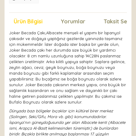
Ürün Bilgisi
Yorumlar
Taksit Seçen
Joker Becada Çakı,Albacete menşeli el yapımı bir İspanyol
çakısıdır ve doğaya yaptığınız gezilerde yanınızda taşımanız
için mükemmeldir. İster doğada ister başka bir yerde olun,
Joker Becada çakı her durumda size büyük bir yardımcı
olacaktır. 8 cm namlu uzunluğuna sahip 14C28N paslanmaz
çelikten üretilmiştir. Arka kilitli yapıya sahiptir. Saplara gelince,
zeytin ağacı, ceviz, geyik boynuzu, boğa boynuzu veya
manda boynuzu gibi farklı kaplamalar arasından seçim
yapabilirsiniz. Bu bıçağımız ise boğa boynuzu olarak sizlere
sunulur. Joker Becada çakısının merkezi yapısı, ona büyük bir
sağlamlık kazandıran ve onu sağlam ve dayanıklı bir çakı
haline getiren paslanmaz çelikten yapılmıştır. Bu çakımız ise
Bufalo Boynuzu olarak sizlere sunulur.
Dünyada bazı bölgeler bıçaklar için kültürel birer merkez
(Solingen, Seki/Gifu, Mora vb. gibi) konumundadırlar.
İspanya’nın güneydoğusunda yer alan Albacete kenti (Albacete
ismi, Arapça Al-Basīṭ kelimesinden türemiştir.) de bunlardan
biridir. Bıçakla birlikte anılmaya başlanması 17. yüzyılın