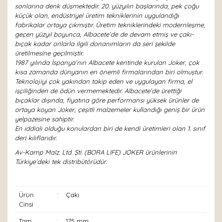
sonlarına denk düşmektedir. 20. yüzyılın başlarında, pek çoğu
küçük olan, endüstriyel üretim tekniklerinin uygulandığı
fabrikalar ortaya çıkmıştır. Üretim tekniklerindeki modernleşme,
geçen yüzyıl boyunca, Albacete’de de devam etmiş ve çakı-
bıçak kadar onlarla ilgili donanımların da seri şekilde
üretilmesine geçilmiştir.
1987 yılında İspanya’nın Albacete kentinde kurulan Joker, çok
kısa zamanda dünyanın en önemli firmalarından biri olmuştur.
Teknolojiyi çok yakından takip eden ve uygulayan firma, el
işçiliğinden de ödün vermemektedir. Albacete’de ürettiği
bıçaklar dışında, fiyatına göre performansı yüksek ürünler de
ortaya koyan Joker, çeşitli malzemeler kullandığı geniş bir ürün
yelpazesine sahiptir.
En iddialı olduğu konulardan biri de kendi üretimleri olan 1. sınıf
deri kılıflarıdır.
Av-Kamp Malz. Ltd. Şti. (BORA LIFE) JOKER ürünlerinin
Türkiye’deki tek distribütörüdür.
Ürün
:
Çakı
Cinsi
Tam
:
175 mm