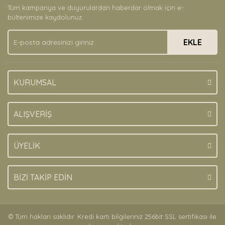
Tüm kampanya ve duyurulardan haberdar olmak için e-
Ürün bilgilerinde hatalar bulunuyor.
bültenimize kaydolunuz.
Ürün fiyatı diğer sitelerden daha pahalı.
EKLE
Bu ürüne benzer farklı alternatifler olmalı.
KURUMSAL
Gönder
ALIŞVERİŞ
ÜYELİK
BİZİ TAKİP EDİN
© Tüm hakları saklıdır. Kredi kartı bilgileriniz 256bit SSL sertifikası ile