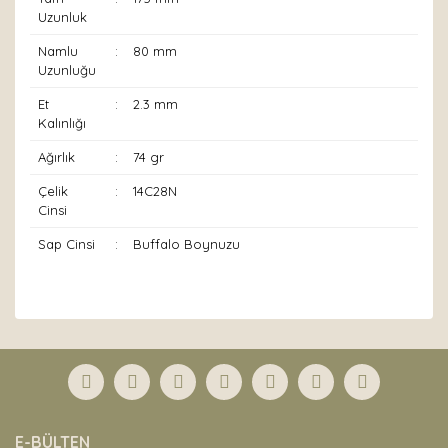
Uzunluk
Namlu
:
80 mm
Uzunluğu
Et
:
2.3 mm
Kalınlığı
Ağırlık
:
74 gr
Çelik
:
14C28N
Cinsi
Sap Cinsi
:
Buffalo Boynuzu
Bu ürünün fiyat bilgisi, resim, ürün açıklamalarında ve
diğer konularda yetersiz gördüğünüz noktaları öneri
Bu ürüne ilk yorumu siz yapın!
formunu kullanarak tarafımıza iletebilirsiniz.
Görüş ve önerileriniz için teşekkür ederiz.
Yorum Yaz
Ürün resmi kalitesiz, bozuk veya görüntülenemiyor.
E-BÜLTEN
Ürün açıklamasında eksik bilgiler bulunuyor.