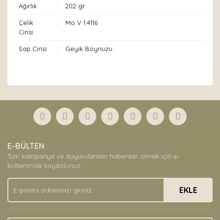
Ağırlık
:
202 gr
Çelik
:
Mo V 1.4116
Cinsi
Sap Cinsi
:
Geyik Boynuzu
Bu ürünün fiyat bilgisi, resim, ürün açıklamalarında ve
diğer konularda yetersiz gördüğünüz noktaları öneri
Bu ürüne ilk yorumu siz yapın!
formunu kullanarak tarafımıza iletebilirsiniz.
Görüş ve önerileriniz için teşekkür ederiz.
Yorum Yaz
Ürün resmi kalitesiz, bozuk veya görüntülenemiyor.
E-BÜLTEN
Ürün açıklamasında eksik bilgiler bulunuyor.
Tüm kampanya ve duyurulardan haberdar olmak için e-
Ürün bilgilerinde hatalar bulunuyor.
bültenimize kaydolunuz.
Ürün fiyatı diğer sitelerden daha pahalı.
EKLE
Bu ürüne benzer farklı alternatifler olmalı.