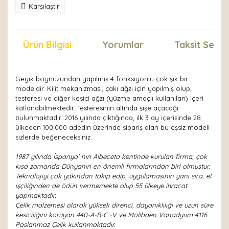
Karşılaştır
Ürün Bilgisi
Yorumlar
Taksit Seçen
Geyik boynuzundan yapılmış 4 fonksiyonlu çok şık bir
modeldir. Kilit mekanizması, çakı ağzı için yapılmış olup,
testeresi ve diğer kesici ağzı (yüzme amaçlı kullanılan) içeri
katlanabilmektedir. Testeresinin altında şişe açacağı
bulunmaktadır. 2016 yılında çıktığında, ilk 3 ay içerisinde 28
ülkeden 100.000 adedin üzerinde sipariş alan bu eşsiz modeli
sizlerde beğeneceksiniz.
1987 yılında İspanya’ nın Albeceta kentinde kurulan firma, çok
kısa zamanda Dünyanın en önemli firmalarından biri olmuştur.
Teknolojiyi çok yakından takip edip, uygulamasının yanı sıra, el
işçiliğinden de ödün vermemekte olup 55 ülkeye ihracat
yapmaktadır.
Çelik malzemesi olarak yüksek direnci, dayanıklılığı ve uzun süre
kesiciliğini koruyan 440-A-B-C -V ve Molibden Vanadyum 4116
Paslanmaz Çelik kullanmaktadır.