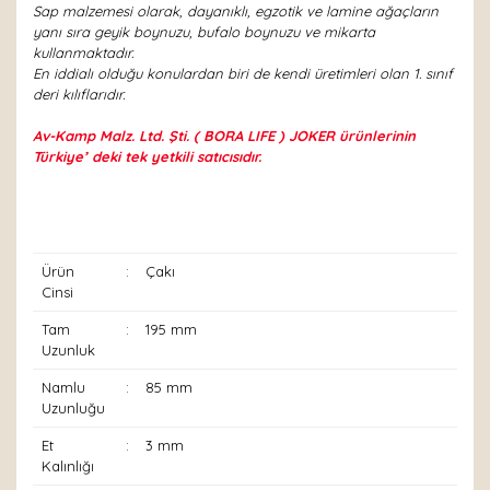
Sap malzemesi olarak, dayanıklı, egzotik ve lamine ağaçların
yanı sıra geyik boynuzu, bufalo boynuzu ve mikarta
kullanmaktadır.
En iddialı olduğu konulardan biri de kendi üretimleri olan 1. sınıf
deri kılıflarıdır.
Av-Kamp Malz. Ltd. Şti. ( BORA LIFE ) JOKER ürünlerinin
Türkiye’ deki tek yetkili satıcısıdır.
Ürün
:
Çakı
Cinsi
Tam
:
195 mm
Uzunluk
Namlu
:
85 mm
Uzunluğu
Et
:
3 mm
Kalınlığı