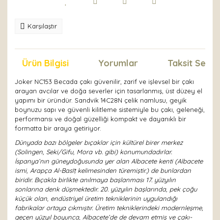
Karşılaştır
Ürün Bilgisi
Yorumlar
Taksit Seçen
Joker NC153 Becada çakı güvenilir, zarif ve işlevsel bir çakı
arayan avcılar ve doğa severler için tasarlanmış, üst düzey el
yapımı bir üründür. Sandvik 14C28N çelik namlusu, geyik
boynuzu sapı ve güvenli kilitleme sistemiyle bu çakı, geleneği,
performansı ve doğal güzelliği kompakt ve dayanıklı bir
formatta bir araya getiriyor.
Dünyada bazı bölgeler bıçaklar için kültürel birer merkez
(Solingen, Seki/Gifu, Mora vb. gibi) konumundadırlar.
İspanya’nın güneydoğusunda yer alan Albacete kenti (Albacete
ismi, Arapça Al-Basīṭ kelimesinden türemiştir.) de bunlardan
biridir. Bıçakla birlikte anılmaya başlanması 17. yüzyılın
sonlarına denk düşmektedir. 20. yüzyılın başlarında, pek çoğu
küçük olan, endüstriyel üretim tekniklerinin uygulandığı
fabrikalar ortaya çıkmıştır. Üretim tekniklerindeki modernleşme,
geçen yüzyıl boyunca, Albacete’de de devam etmiş ve çakı-