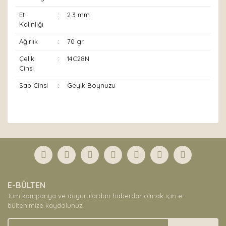
Et
:
2.3 mm
Kalınlığı
Ağırlık
:
70 gr
Çelik
:
14C28N
Cinsi
Sap Cinsi
:
Geyik Boynuzu
Bu ürünün fiyat bilgisi, resim, ürün açıklamalarında ve
diğer konularda yetersiz gördüğünüz noktaları öneri
Bu ürüne ilk yorumu siz yapın!
formunu kullanarak tarafımıza iletebilirsiniz.
Görüş ve önerileriniz için teşekkür ederiz.
Yorum Yaz
Ürün resmi kalitesiz, bozuk veya görüntülenemiyor.
E-BÜLTEN
Ürün açıklamasında eksik bilgiler bulunuyor.
Tüm kampanya ve duyurulardan haberdar olmak için e-
Ürün bilgilerinde hatalar bulunuyor.
bültenimize kaydolunuz.
Ürün fiyatı diğer sitelerden daha pahalı.