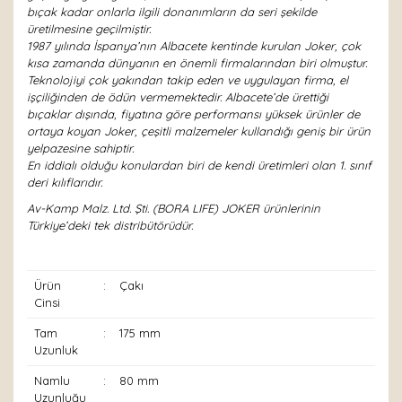
bıçak kadar onlarla ilgili donanımların da seri şekilde
üretilmesine geçilmiştir.
1987 yılında İspanya’nın Albacete kentinde kurulan Joker, çok
kısa zamanda dünyanın en önemli firmalarından biri olmuştur.
Teknolojiyi çok yakından takip eden ve uygulayan firma, el
işçiliğinden de ödün vermemektedir. Albacete’de ürettiği
bıçaklar dışında, fiyatına göre performansı yüksek ürünler de
ortaya koyan Joker, çeşitli malzemeler kullandığı geniş bir ürün
yelpazesine sahiptir.
En iddialı olduğu konulardan biri de kendi üretimleri olan 1. sınıf
deri kılıflarıdır.
Av-Kamp Malz. Ltd. Şti. (BORA LIFE) JOKER ürünlerinin
Türkiye’deki tek distribütörüdür.
Ürün
:
Çakı
Cinsi
Tam
:
175 mm
Uzunluk
Namlu
:
80 mm
Uzunluğu