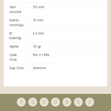
Tam
:
175 mm
Uzunluk
Namlu
:
75 mm
Uzunluğu
Et
:
2.2 mm
Kalınlığı
Ağırlık
:
70 gr
Çelik
:
Mo V 1.4116
Cinsi
Sap Cinsi
:
Stamina
Bu ürünün fiyat bilgisi, resim, ürün açıklamalarında ve
diğer konularda yetersiz gördüğünüz noktaları öneri
Bu ürüne ilk yorumu siz yapın!
formunu kullanarak tarafımıza iletebilirsiniz.
Görüş ve önerileriniz için teşekkür ederiz.
Yorum Yaz