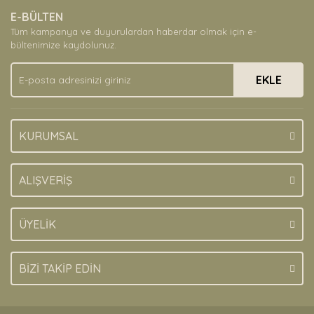
Ürün resmi kalitesiz, bozuk veya görüntülenemiyor.
E-BÜLTEN
Ürün açıklamasında eksik bilgiler bulunuyor.
Tüm kampanya ve duyurulardan haberdar olmak için e-
Ürün bilgilerinde hatalar bulunuyor.
bültenimize kaydolunuz.
Ürün fiyatı diğer sitelerden daha pahalı.
EKLE
Bu ürüne benzer farklı alternatifler olmalı.
KURUMSAL
Gönder
ALIŞVERİŞ
ÜYELİK
BİZİ TAKİP EDİN