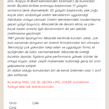
ismi, Arapça Al-Basīṭ kelimesinden türemiştir.) de bunlardan
biridir. Bıçakla birlikte anılmaya başlanması 17. yüzyılın
sonlarına denk düşmektedir. 20. yüzyılın başlarında, pek çoğu
küçük olan, endüstriyel üretim tekniklerinin uygulandığı
fabrikalar ortaya çıkmıştır. Üretim tekniklerindeki modernleşme,
geçen yüzyıl boyunca, Albacete’de de devam etmiş ve çakı-
bıçak kadar onlarla ilgili donanımların da seri şekilde
üretilmesine geçilmiştir.
1987 yılında İspanya’nın Albacete kentinde kurulan Joker, çok
kısa zamanda dünyanın en önemli firmalarından biri olmuştur.
Teknolojiyi çok yakından takip eden ve uygulayan firma, el
işçiliğinden de ödün vermemektedir. Albacete’de ürettiği
bıçaklar dışında, fiyatına göre performansı yüksek ürünler de
ortaya koyan Joker, çeşitli malzemeler kullandığı geniş bir ürün
yelpazesine sahiptir.
En iddialı olduğu konulardan biri de kendi üretimleri olan 1. sınıf
deri kılıflarıdır.
Av-Kamp Malz. Ltd. Şti. (BORA LIFE) JOKER ürünlerinin
Türkiye’deki tek distribütörüdür.
Ürün
:
Çakı
Cinsi