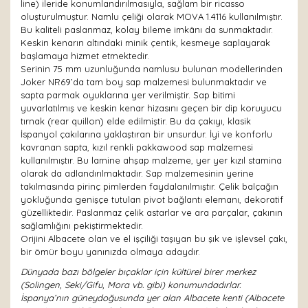
line) ileride konumlandırılmasıyla, sağlam bir ricasso
oluşturulmuştur. Namlu çeliği olarak MOVA 1.4116 kullanılmıştır.
Bu kaliteli paslanmaz, kolay bileme imkânı da sunmaktadır.
Keskin kenarın altındaki minik çentik, kesmeye saplayarak
başlamaya hizmet etmektedir.
Serinin 75 mm uzunluğunda namlusu bulunan modellerinden
Joker NR69’da tam boy sap malzemesi bulunmaktadır ve
sapta parmak oyuklarına yer verilmiştir. Sap bitimi
yuvarlatılmış ve keskin kenar hizasını geçen bir dip koruyucu
tırnak (rear quillon) elde edilmiştir. Bu da çakıyı, klasik
İspanyol çakılarına yaklaştıran bir unsurdur. İyi ve konforlu
kavranan sapta, kızıl renkli pakkawood sap malzemesi
kullanılmıştır. Bu lamine ahşap malzeme, yer yer kızıl stamina
olarak da adlandırılmaktadır. Sap malzemesinin yerine
takılmasında pirinç pimlerden faydalanılmıştır. Çelik balçağın
yokluğunda genişçe tutulan pivot bağlantı elemanı, dekoratif
güzelliktedir. Paslanmaz çelik astarlar ve ara parçalar, çakının
sağlamlığını pekiştirmektedir.
Orijini Albacete olan ve el işçiliği taşıyan bu şık ve işlevsel çakı,
bir ömür boyu yanınızda olmaya adaydır.
Dünyada bazı bölgeler bıçaklar için kültürel birer merkez
(Solingen, Seki/Gifu, Mora vb. gibi) konumundadırlar.
İspanya’nın güneydoğusunda yer alan Albacete kenti (Albacete