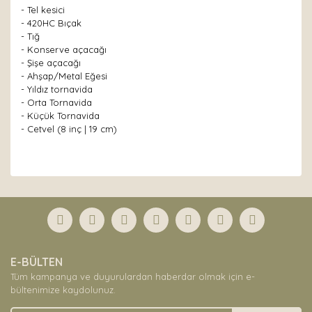
- Tel kesici
- 420HC Bıçak
- Tığ
- Konserve açacağı
- Şişe açacağı
- Ahşap/Metal Eğesi
- Yıldız tornavida
- Orta Tornavida
- Küçük Tornavida
- Cetvel (8 inç | 19 cm)
Bu ürünün fiyat bilgisi, resim, ürün açıklamalarında ve
diğer konularda yetersiz gördüğünüz noktaları öneri
Bu ürüne ilk yorumu siz yapın!
formunu kullanarak tarafımıza iletebilirsiniz.
Görüş ve önerileriniz için teşekkür ederiz.
Yorum Yaz
Ürün resmi kalitesiz, bozuk veya görüntülenemiyor.
E-BÜLTEN
Ürün açıklamasında eksik bilgiler bulunuyor.
Tüm kampanya ve duyurulardan haberdar olmak için e-
Ürün bilgilerinde hatalar bulunuyor.
bültenimize kaydolunuz.
Ürün fiyatı diğer sitelerden daha pahalı.