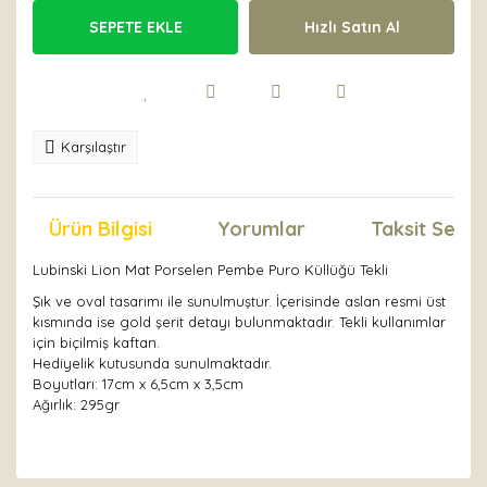
SEPETE EKLE
Hızlı Satın Al
Karşılaştır
Ürün Bilgisi
Yorumlar
Taksit Seçen
Lubinski Lion Mat Porselen Pembe Puro Küllüğü Tekli
Şık ve oval tasarımı ile sunulmuştur. İçerisinde aslan resmi üst
kısmında ise gold şerit detayı bulunmaktadır. Tekli kullanımlar
için biçilmiş kaftan.
Hediyelik kutusunda sunulmaktadır.
Boyutları: 17cm x 6,5cm x 3,5cm
Ağırlık: 295gr
Bu ürünün fiyat bilgisi, resim, ürün açıklamalarında ve