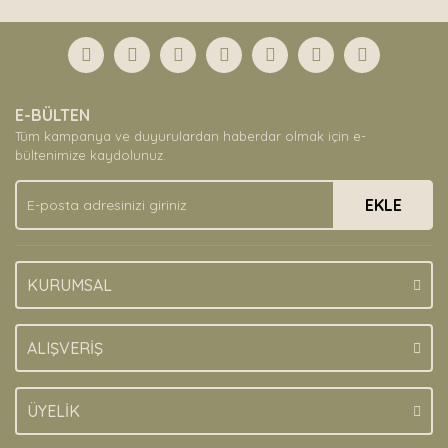
diğer konularda yetersiz gördüğünüz noktaları öneri
Bu ürüne ilk yorumu siz yapın!
formunu kullanarak tarafımıza iletebilirsiniz.
Görüş ve önerileriniz için teşekkür ederiz.
Yorum Yaz
Ürün resmi kalitesiz, bozuk veya görüntülenemiyor.
E-BÜLTEN
Ürün açıklamasında eksik bilgiler bulunuyor.
Tüm kampanya ve duyurulardan haberdar olmak için e-
Ürün bilgilerinde hatalar bulunuyor.
bültenimize kaydolunuz.
Ürün fiyatı diğer sitelerden daha pahalı.
EKLE
Bu ürüne benzer farklı alternatifler olmalı.
KURUMSAL
Gönder
ALIŞVERİŞ
ÜYELİK